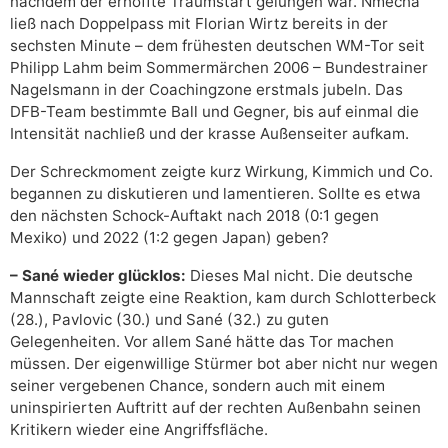
nachdem der erhoffte Traumstart gelungen war. Nmecha
ließ nach Doppelpass mit Florian Wirtz bereits in der
sechsten Minute – dem frühesten deutschen WM-Tor seit
Philipp Lahm beim Sommermärchen 2006 – Bundestrainer
Nagelsmann in der Coachingzone erstmals jubeln. Das
DFB-Team bestimmte Ball und Gegner, bis auf einmal die
Intensität nachließ und der krasse Außenseiter aufkam.
Der Schreckmoment zeigte kurz Wirkung, Kimmich und Co.
begannen zu diskutieren und lamentieren. Sollte es etwa
den nächsten Schock-Auftakt nach 2018 (0:1 gegen
Mexiko) und 2022 (1:2 gegen Japan) geben?
– Sané wieder glücklos:
Dieses Mal nicht. Die deutsche
Mannschaft zeigte eine Reaktion, kam durch Schlotterbeck
(28.), Pavlovic (30.) und Sané (32.) zu guten
Gelegenheiten. Vor allem Sané hätte das Tor machen
müssen. Der eigenwillige Stürmer bot aber nicht nur wegen
seiner vergebenen Chance, sondern auch mit einem
uninspirierten Auftritt auf der rechten Außenbahn seinen
Kritikern wieder eine Angriffsfläche.