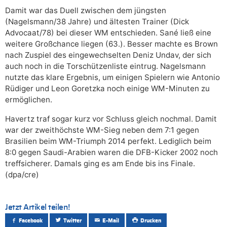
Damit war das Duell zwischen dem jüngsten
(Nagelsmann/38 Jahre) und ältesten Trainer (Dick
Advocaat/78) bei dieser WM entschieden. Sané ließ eine
weitere Großchance liegen (63.). Besser machte es Brown
nach Zuspiel des eingewechselten Deniz Undav, der sich
auch noch in die Torschützenliste eintrug. Nagelsmann
nutzte das klare Ergebnis, um einigen Spielern wie Antonio
Rüdiger und Leon Goretzka noch einige WM-Minuten zu
ermöglichen.
Havertz traf sogar kurz vor Schluss gleich nochmal. Damit
war der zweithöchste WM-Sieg neben dem 7:1 gegen
Brasilien beim WM-Triumph 2014 perfekt. Lediglich beim
8:0 gegen Saudi-Arabien waren die DFB-Kicker 2002 noch
treffsicherer. Damals ging es am Ende bis ins Finale.
(dpa/cre)
Jetzt Artikel teilen!
Facebook
Twitter
E-Mail
Drucken