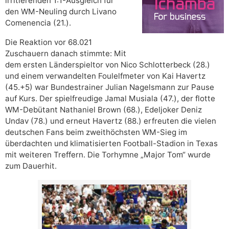
irritierenden 1:1-Ausgleich für
den WM-Neuling durch Livano
Comenencia (21.).
Die Reaktion vor 68.021
Zuschauern danach stimmte: Mit
dem ersten Länderspieltor von Nico Schlotterbeck (28.)
und einem verwandelten Foulelfmeter von Kai Havertz
(45.+5) war Bundestrainer Julian Nagelsmann zur Pause
auf Kurs. Der spielfreudige Jamal Musiala (47.), der flotte
WM-Debütant Nathaniel Brown (68.), Edeljoker Deniz
Undav (78.) und erneut Havertz (88.) erfreuten die vielen
deutschen Fans beim zweithöchsten WM-Sieg im
überdachten und klimatisierten Football-Stadion in Texas
mit weiteren Treffern. Die Torhymne „Major Tom“ wurde
zum Dauerhit.