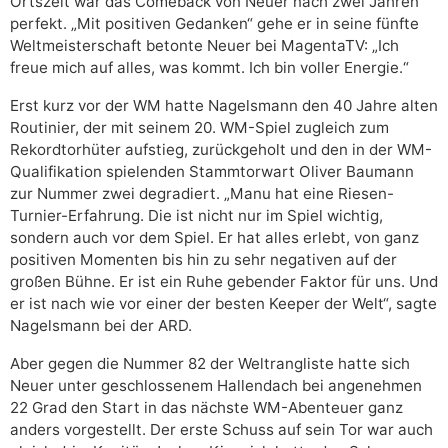
Ortszeit war das Comeback von Neuer nach zwei Jahren
perfekt. „Mit positiven Gedanken“ gehe er in seine fünfte
Weltmeisterschaft betonte Neuer bei MagentaTV: „Ich
freue mich auf alles, was kommt. Ich bin voller Energie.“
Erst kurz vor der WM hatte Nagelsmann den 40 Jahre alten
Routinier, der mit seinem 20. WM-Spiel zugleich zum
Rekordtorhüter aufstieg, zurückgeholt und den in der WM-
Qualifikation spielenden Stammtorwart Oliver Baumann
zur Nummer zwei degradiert. „Manu hat eine Riesen-
Turnier-Erfahrung. Die ist nicht nur im Spiel wichtig,
sondern auch vor dem Spiel. Er hat alles erlebt, von ganz
positiven Momenten bis hin zu sehr negativen auf der
großen Bühne. Er ist ein Ruhe gebender Faktor für uns. Und
er ist nach wie vor einer der besten Keeper der Welt“, sagte
Nagelsmann bei der ARD.
Aber gegen die Nummer 82 der Weltrangliste hatte sich
Neuer unter geschlossenem Hallendach bei angenehmen
22 Grad den Start in das nächste WM-Abenteuer ganz
anders vorgestellt. Der erste Schuss auf sein Tor war auch