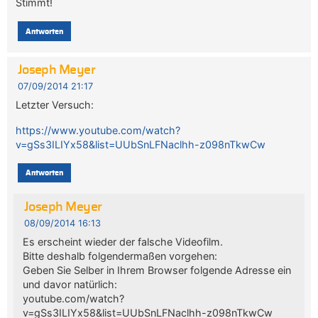
Stimmt!
Antworten
Joseph Meyer
07/09/2014 21:17
Letzter Versuch:
https://www.youtube.com/watch?
v=gSs3ILIYx58&list=UUbSnLFNaclhh-z098nTkwCw
Antworten
Joseph Meyer
08/09/2014 16:13
Es erscheint wieder der falsche Videofilm.
Bitte deshalb folgendermaßen vorgehen:
Geben Sie Selber in Ihrem Browser folgende Adresse ein
und davor natürlich:
youtube.com/watch?
v=gSs3ILIYx58&list=UUbSnLFNaclhh-z098nTkwCw