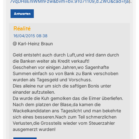
7vqDH8EnIWMnFzw&bvm=bv.91071109,d.ZWU&cad=rja
).
Antworten
Réalité
16/04/2015 08:38
@ Karl-Heinz Braun
Geld entsteht auch durch Luft,und wird dann durch
die Banken weiter als Kredit verkauft!
Geschehen vor einigen Jahren,wo Sagenhafte
Summen einfach so von Bank zu Bank verschoben
wurden als Tagesgeld und Vorschuss.
Dies alleine nur um sich die saftigen Bonis unter
einander aufzuteilen.
Da wurde die Kuh gemolken das die Eimer überliefen.
Nach dem platzen der Blase,da kamen die
Wackelkandidaten ans Tageslicht und man bekehrte
sich eines besseren.Nach zum Teil schmerzlichen
Verlusten,die Grossteils wieder vom Steuerzahler
ausgemerzt wurden!