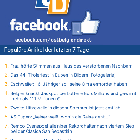
Drohnen mit Strengstoff? War es Russland?
08.08.2026 - 18:07 von Hubert F. zu
Belgier knackt Jackpot bei Lotterie EuroMillions und gewinnt
mehr als 111 Millionen €
08.08.2026 - 17:46 von Der Alte zu
Belgier knackt Jackpot bei Lotterie EuroMillions und gewinnt
mehr als 111 Millionen €
Populäre Artikel der letzten 7 Tage
08.08.2026 - 17:45 von Der Alte zu
Zwölf Jahre nach Aachener Bankraub: 70-Jähriger gefasst
Frau hörte Stimmen aus Haus des verstorbenen Nachbarn
08.08.2026 - 17:43 von Der Alte zu
Leipzig, Mechernich und die Frage: Wer steckt hinter den
Das 44. Tirolerfest in Eupen in Bildern [Fotogalerie]
Drohnen mit Strengstoff? War es Russland?
Eschweiler: 16-Jähriger soll seine Oma ermordet haben
08.08.2026 - 17:16 von Bingo zu
Belgier knackt Jackpot bei Lotterie EuroMillions und gewinnt
Zweite Hitzewelle in diesem Sommer ist jetzt amtlich
mehr als 111 Millionen €
08.08.2026 - 16:20 von Russentrolle zu
Zweite Hitzewelle in diesem Sommer ist jetzt amtlich
Leipzig, Mechernich und die Frage: Wer steckt hinter den
Drohnen mit Strengstoff? War es Russland?
AS Eupen: „Keiner weiß, wohin die Reise geht…“
08.08.2026 - 15:34 von JoKrings zu
Remco Evenepoel alleiniger Rekordhalter nach viertem Sieg
Leipzig, Mechernich und die Frage: Wer steckt hinter den
bei der Clasica San Sebastián
Drohnen mit Strengstoff? War es Russland?