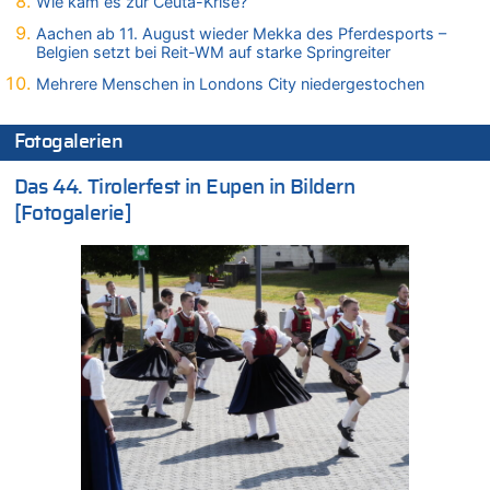
Wie kam es zur Ceuta-Krise?
08.08.2026 - 15:32 von 5/11 zu
Aachen ab 11. August wieder Mekka des Pferdesports –
Mehrere Menschen in Londons City niedergestochen
Belgien setzt bei Reit-WM auf starke Springreiter
08.08.2026 - 15:19 von Guido Scholzen zu
Mehrere Menschen in Londons City niedergestochen
Leipzig, Mechernich und die Frage: Wer steckt hinter den
Drohnen mit Strengstoff? War es Russland?
Fotogalerien
08.08.2026 - 14:54 von Alfons van Compernolle zu
Belgier knackt Jackpot bei Lotterie EuroMillions und gewinnt
Das 44. Tirolerfest in Eupen in Bildern
mehr als 111 Millionen €
[Fotogalerie]
08.08.2026 - 14:47 von Peer Wermuth zu
Leipzig, Mechernich und die Frage: Wer steckt hinter den
Drohnen mit Strengstoff? War es Russland?
08.08.2026 - 14:29 von Achso Dax zu
In Belgien missachten zwei von drei Autofahrern das
Tempolimit in 30er-Zonen – Untersuchung von Vias
08.08.2026 - 13:23 von Hugo Egon Bernhard von Sinnen zu
Leipzig, Mechernich und die Frage: Wer steckt hinter den
Drohnen mit Strengstoff? War es Russland?
08.08.2026 - 13:03 von WK zu
Kollision zwischen Autofahrer und Radfahrer an RAVeL-Weg