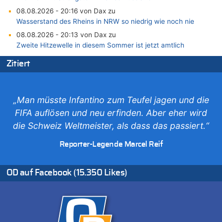
08.08.2026 - 20:16 von Dax zu
Wasserstand des Rheins in NRW so niedrig wie noch nie
08.08.2026 - 20:13 von Dax zu
Zweite Hitzewelle in diesem Sommer ist jetzt amtlich
08.08.2026 - 20:09 von Dax zu
Zitiert
Zweite Hitzewelle in diesem Sommer ist jetzt amtlich
08.08.2026 - 20:06 von Dax zu
Zweite Hitzewelle in diesem Sommer ist jetzt amtlich
„Man müsste Infantino zum Teufel jagen und die
08.08.2026 - 19:00 von Peter G zu
FIFA auflösen und neu erfinden. Aber eher wird
Leipzig, Mechernich und die Frage: Wer steckt hinter den
die Schweiz Weltmeister, als dass das passiert.“
Drohnen mit Strengstoff? War es Russland?
08.08.2026 - 18:48 von Marcel Scholzen Eimerscheid zu
Reporter-Legende Marcel Reif
Leipzig, Mechernich und die Frage: Wer steckt hinter den
Drohnen mit Strengstoff? War es Russland?
OD auf Facebook (15.350 Likes)
08.08.2026 - 18:41 von JoKrings zu
Leipzig, Mechernich und die Frage: Wer steckt hinter den
Drohnen mit Strengstoff? War es Russland?
08.08.2026 - 18:39 von JoKrings zu
Leipzig, Mechernich und die Frage: Wer steckt hinter den