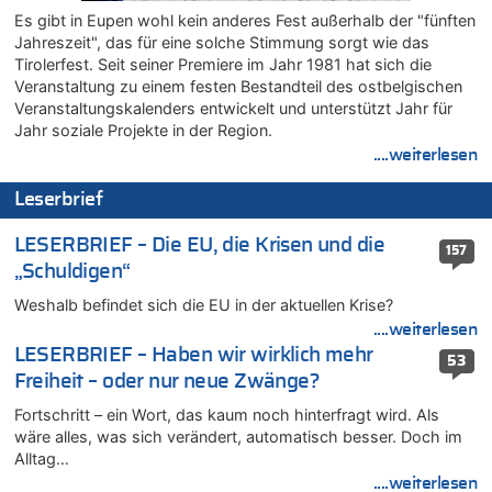
08.08.2026 - 12:56 von WK zu
Es gibt in Eupen wohl kein anderes Fest außerhalb der "fünften
Wasserstand des Rheins in NRW so niedrig wie noch nie
Jahreszeit", das für eine solche Stimmung sorgt wie das
08.08.2026 - 12:29 von WK zu
Tirolerfest. Seit seiner Premiere im Jahr 1981 hat sich die
In Belgien missachten zwei von drei Autofahrern das
Veranstaltung zu einem festen Bestandteil des ostbelgischen
Tempolimit in 30er-Zonen – Untersuchung von Vias
Veranstaltungskalenders entwickelt und unterstützt Jahr für
08.08.2026 - 12:01 von Hugo Egon Bernhard von Sinnen zu
Jahr soziale Projekte in der Region.
Zurück an den Rhein: Hendrich wechselt zum 1. FC Köln
....weiterlesen
08.08.2026 - 11:39 von Dax zu
Leserbrief
In Belgien missachten zwei von drei Autofahrern das
Tempolimit in 30er-Zonen – Untersuchung von Vias
LESERBRIEF – Die EU, die Krisen und die
157
08.08.2026 - 11:08 von Hans zu
„Schuldigen“
Aachen ab 11. August wieder Mekka des Pferdesports –
Belgien setzt bei Reit-WM auf starke Springreiter
Weshalb befindet sich die EU in der aktuellen Krise?
08.08.2026 - 10:21 von Hugo Egon Bernhard von Sinnen zu
....weiterlesen
In Belgien missachten zwei von drei Autofahrern das
LESERBRIEF – Haben wir wirklich mehr
53
Tempolimit in 30er-Zonen – Untersuchung von Vias
Freiheit – oder nur neue Zwänge?
08.08.2026 - 10:07 von Hugo Egon Bernhard von Sinnen zu
Fortschritt – ein Wort, das kaum noch hinterfragt wird. Als
Wie kam es zur Ceuta-Krise?
wäre alles, was sich verändert, automatisch besser. Doch im
08.08.2026 - 09:27 von Ermitler zu
Alltag…
Eschweiler: 16-Jähriger soll seine Oma ermordet haben
....weiterlesen