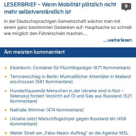
08.08.2026 - 09:24 von Ermitler zu
LESERBRIEF – Wenn Mobilität plötzlich nicht
9
Mehrere Menschen in Londons City niedergestochen
mehr selbstverständlich ist
08.08.2026 - 09:20 von Ermitler zu
In der Deutschsprachigen Gemeinschaft wächst man mit
AS Eupen: „Keiner weiß, wohin die Reise geht…“
einem ganz bestimmten Gedanken auf: Hauptsache so schnell
08.08.2026 - 09:02 von Detlef zu
wie möglich den Führerschein machen….
In Belgien missachten zwei von drei Autofahrern das
....weiterlesen
Tempolimit in 30er-Zonen – Untersuchung von Vias
Am meisten kommentiert
08.08.2026 - 08:50 von Mungo zu
Zweite Hitzewelle in diesem Sommer ist jetzt amtlich
Elsenborn: Container für Flüchtlingslager (671 Kommentare)
08.08.2026 - 08:45 von besserwisser zu
Belgier knackt Jackpot bei Lotterie EuroMillions und gewinnt
Terroranschlag in Berlin: Mutmaßlicher Attentäter in Mailand
mehr als 111 Millionen €
erschossen (581 Kommentare)
08.08.2026 - 08:00 von Strolch zu
Hunderttausende Menschen in der Ukraine sind in Not –
AS Eupen: „Keiner weiß, wohin die Reise geht…“
Selenskyj fordert Verzicht auf Öl und Gas aus Russland (521
Kommentare)
08.08.2026 - 05:07 von Marcel Scholzen Eimerscheid zu
In Belgien missachten zwei von drei Autofahrern das
Nathalie Wimmer (474 Kommentare)
Tempolimit in 30er-Zonen – Untersuchung von Vias
Ukraine setzt Marschflugkörper gegen Russland ein (456
08.08.2026 - 02:19 von Peter S. zu
Kommentare)
In Belgien missachten zwei von drei Autofahrern das
Weiter Streit um „Fake-News-Auftrag“ an die Agentur MSL
Tempolimit in 30er-Zonen – Untersuchung von Vias