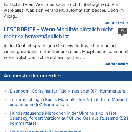
Fortschritt – ein Wort, das kaum noch hinterfragt wird. Als
09.08.2026 - 17:18 von WK zu
wäre alles, was sich verändert, automatisch besser. Doch im
Politischer Eklat bei der Gedenkfeier in Marcinelle – Meloni:
Alltag…
„Schwerwiegende und beschämende Geste“
....weiterlesen
09.08.2026 - 17:12 von Hugo Egon Bernhard von Sinnen zu
LESERBRIEF – Wenn Mobilität plötzlich nicht
9
Belgier knackt Jackpot bei Lotterie EuroMillions und gewinnt
mehr selbstverständlich ist
mehr als 111 Millionen €
In der Deutschsprachigen Gemeinschaft wächst man mit
09.08.2026 - 16:56 von Joseph Meyer zu
einem ganz bestimmten Gedanken auf: Hauptsache so schnell
LESERBRIEF – Haben wir wirklich mehr Freiheit – oder nur
wie möglich den Führerschein machen….
neue Zwänge?
....weiterlesen
09.08.2026 - 16:49 von Würger zu
Politischer Eklat bei der Gedenkfeier in Marcinelle – Meloni:
Am meisten kommentiert
„Schwerwiegende und beschämende Geste“
09.08.2026 - 16:40 von Joseph Meyer zu
Elsenborn: Container für Flüchtlingslager (671 Kommentare)
LESERBRIEF – Haben wir wirklich mehr Freiheit – oder nur
neue Zwänge?
Terroranschlag in Berlin: Mutmaßlicher Attentäter in Mailand
erschossen (581 Kommentare)
09.08.2026 - 16:36 von Alibaba zu
Politischer Eklat bei der Gedenkfeier in Marcinelle – Meloni:
Hunderttausende Menschen in der Ukraine sind in Not –
„Schwerwiegende und beschämende Geste“
Selenskyj fordert Verzicht auf Öl und Gas aus Russland (521
Kommentare)
09.08.2026 - 16:25 von HarryderBelgier zu
Belgier knackt Jackpot bei Lotterie EuroMillions und gewinnt
Nathalie Wimmer (474 Kommentare)