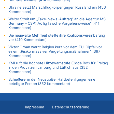
mehr als 111 Millionen €
Ukraine setzt Marschflugkörper gegen Russland ein (456
09.08.2026 - 16:23 von Niedriglohnsektor zu
Kommentare)
Politischer Eklat bei der Gedenkfeier in Marcinelle – Meloni:
Weiter Streit um „Fake-News-Auftrag“ an die Agentur MSL
„Schwerwiegende und beschämende Geste“
Germany – CSP: „Völlig falsche Vorgehensweise“ (411
Kommentare)
09.08.2026 - 16:23 von Der Patriot zu
In Belgien missachten zwei von drei Autofahrern das
Die neue-alte Mehrheit stellte ihre Koalitionsvereinbarung
Tempolimit in 30er-Zonen – Untersuchung von Vias
vor (410 Kommentare)
09.08.2026 - 16:21 von Sparwasser zu
Viktor Orban warnt Belgien kurz vor dem EU-Gipfel vor
Politischer Eklat bei der Gedenkfeier in Marcinelle – Meloni:
einem „Risiko massiver Vergeltungsmaßnahmen“ (397
„Schwerwiegende und beschämende Geste“
Kommentare)
09.08.2026 - 16:04 von Marcel Scholzen Eimerscheid zu
KMI ruft die höchste Hitzewarnstufe (Code Rot) für Freitag
in den Provinzen Limburg und Lüttich aus (352
Leipzig, Mechernich und die Frage: Wer steckt hinter den
Kommentare)
Drohnen mit Strengstoff? War es Russland?
09.08.2026 - 16:01 von Der Patriot zu
Schießerei in der Neustraße: Haftbefehl gegen eine
beteiligte Person (352 Kommentare)
Mark van Bommel offiziell als neuer Nationalcoach der Roten
Teufel vorgestellt: „Ist mir eine große Ehre“
09.08.2026 - 14:05 von Respekt für Immer zu
Politischer Eklat bei der Gedenkfeier in Marcinelle – Meloni:
„Schwerwiegende und beschämende Geste“
Impressum
Datenschutzerklärung
09.08.2026 - 14:01 von Hugo Egon Bernhard von Sinnen zu