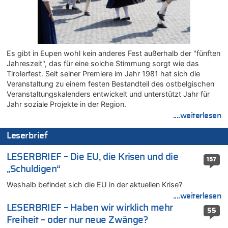
Figur in Rio – Kitsch, Kunst oder Religion?
09.08.2026 - 19:09 von Marcel Scholzen Eimerscheid zu
Gigantische Marienstatue in Polen – Größer als die Christus-
Figur in Rio – Kitsch, Kunst oder Religion?
Es gibt in Eupen wohl kein anderes Fest außerhalb der "fünften
09.08.2026 - 19:01 von die Wahrheit zu
Jahreszeit", das für eine solche Stimmung sorgt wie das
Politischer Eklat bei der Gedenkfeier in Marcinelle – Meloni:
Tirolerfest. Seit seiner Premiere im Jahr 1981 hat sich die
„Schwerwiegende und beschämende Geste“
Veranstaltung zu einem festen Bestandteil des ostbelgischen
09.08.2026 - 18:54 von Pierre zu
Veranstaltungskalenders entwickelt und unterstützt Jahr für
Politischer Eklat bei der Gedenkfeier in Marcinelle – Meloni:
Jahr soziale Projekte in der Region.
„Schwerwiegende und beschämende Geste“
....weiterlesen
09.08.2026 - 18:19 von Wolfgang2 zu
Zurück an den Rhein: Hendrich wechselt zum 1. FC Köln
Leserbrief
09.08.2026 - 18:12 von Dax zu
LESERBRIEF – Die EU, die Krisen und die
Politischer Eklat bei der Gedenkfeier in Marcinelle – Meloni:
157
„Schwerwiegende und beschämende Geste“
„Schuldigen“
09.08.2026 - 17:58 von Wolfgang2 zu
Weshalb befindet sich die EU in der aktuellen Krise?
Kollision zwischen Autofahrer und Radfahrer an RAVeL-Weg
....weiterlesen
09.08.2026 - 17:22 von Hugo Egon Bernhard von Sinnen zu
LESERBRIEF – Haben wir wirklich mehr
55
Politischer Eklat bei der Gedenkfeier in Marcinelle – Meloni:
Freiheit – oder nur neue Zwänge?
„Schwerwiegende und beschämende Geste“