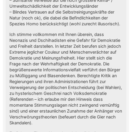
– Süffisante Verweise auf die noch grössere Klima- /
Umweltschädlichkeit der Entwicklungsländer
– Blindes Vertrauen auf die Selbstreinigungskräfte der
Natur (noch ok), die dabei die Befindlichkeiten der
Spezies Homo berücksichtigt (wohl zurecht illusorisch).
Ich stimme vollkommen mit Ihnen überein, dass
Neonazis und Dschihadisten eine Gefahr für Demokratie
und Freiheit darstellen. In letzter Zeit berufen sich jedoch
Extreme jeglicher Couleur und Menschenverächter auf
Demokratie und Meinungsfreiheit. Hier stellt sich die
Frage nach der Wehrhaftigkeit der Demokratie. Die
begrüßenswerte Informationsvielfalt verführt den Bürger
zu Müßiggang und Blasendenken. Berechtigte Kritik an
Regierungen und ihren Administrationen führt zur
Verweigerung der politischen Entscheidung (bei Wahlen),
zu hysterischem Geschrei nach Volksdemokratie
(Referenden – ich erlaube mir den Hinweis dass
momentane Stimmungslagen nicht zwingend vernünftig
sind) und einer erstaunlichen Zunahme der Anhänger von
Verschwörungstheorien (befeuert durch die Gier nach
Skandalen).