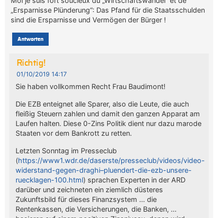
Moi je suis fort soucieux du „Wirtschaftswandel“ et de
„Ersparnisse Plünderung“: Das Pfand für die Staatsschulden
sind die Ersparnisse und Vermögen der Bürger !
Antworten
Richtig!
01/10/2019 14:17
Sie haben vollkommen Recht Frau Baudimont!
Die EZB enteignet alle Sparer, also die Leute, die auch
fleißig Steuern zahlen und damit den ganzen Apparat am
Laufen halten. Diese 0-Zins Politik dient nur dazu marode
Staaten vor dem Bankrott zu retten.
Letzten Sonntag im Presseclub
(
https://www1.wdr.de/daserste/presseclub/videos/video-
widerstand-gegen-draghi–pluendert-die-ezb-unsere-
ruecklagen-100.html
) sprachen Experten in der ARD
darüber und zeichneten ein ziemlich düsteres
Zukunftsbild für dieses Finanzsystem … die
Rentenkassen, die Versicherungen, die Banken, …