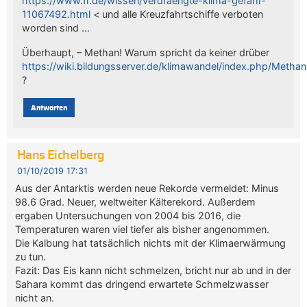
https://www.fr.de/wissen/verdraengte-klima-gefahr-
11067492.html
< und alle Kreuzfahrtschiffe verboten
worden sind …
Überhaupt, – Methan! Warum spricht da keiner drüber
https://wiki.bildungsserver.de/klimawandel/index.php/Methan
?
Antworten
Hans Eichelberg
01/10/2019 17:31
Aus der Antarktis werden neue Rekorde vermeldet: Minus
98.6 Grad. Neuer, weltweiter Kälterekord. Außerdem
ergaben Untersuchungen von 2004 bis 2016, die
Temperaturen waren viel tiefer als bisher angenommen.
Die Kalbung hat tatsächlich nichts mit der Klimaerwärmung
zu tun.
Fazit: Das Eis kann nicht schmelzen, bricht nur ab und in der
Sahara kommt das dringend erwartete Schmelzwasser
nicht an.