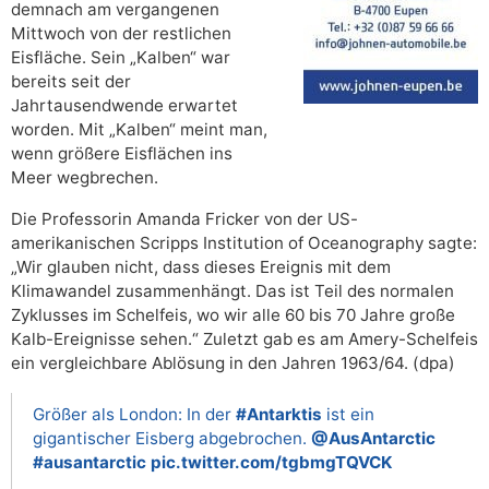
demnach am vergangenen
Mittwoch von der restlichen
Eisfläche. Sein „Kalben“ war
bereits seit der
Jahrtausendwende erwartet
worden. Mit „Kalben“ meint man,
wenn größere Eisflächen ins
Meer wegbrechen.
Die Professorin Amanda Fricker von der US-
amerikanischen Scripps Institution of Oceanography sagte:
„Wir glauben nicht, dass dieses Ereignis mit dem
Klimawandel zusammenhängt. Das ist Teil des normalen
Zyklusses im Schelfeis, wo wir alle 60 bis 70 Jahre große
Kalb-Ereignisse sehen.“ Zuletzt gab es am Amery-Schelfeis
ein vergleichbare Ablösung in den Jahren 1963/64. (dpa)
Größer als London: In der
#Antarktis
ist ein
gigantischer Eisberg abgebrochen.
@AusAntarctic
#ausantarctic
pic.twitter.com/tgbmgTQVCK