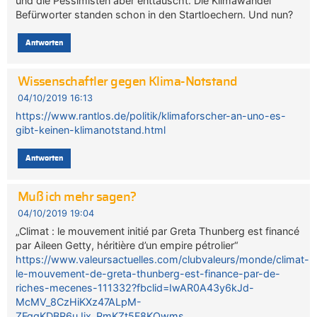
und die Pessimisten aber enttäuscht. Die Klimawandel
Befürworter standen schon in den Startloechern. Und nun?
Antworten
Wissenschaftler gegen Klima-Notstand
04/10/2019 16:13
https://www.rantlos.de/politik/klimaforscher-an-uno-es-
gibt-keinen-klimanotstand.html
Antworten
Muß ich mehr sagen?
04/10/2019 19:04
„Climat : le mouvement initié par Greta Thunberg est financé
par Aileen Getty, héritière d’un empire pétrolier“
https://www.valeursactuelles.com/clubvaleurs/monde/climat-
le-mouvement-de-greta-thunberg-est-finance-par-de-
riches-mecenes-111332?fbclid=IwAR0A43y6kJd-
McMV_8CzHiKXz47ALpM-
ZFqqKDBR6uJix_RmKZt5F8KQwms