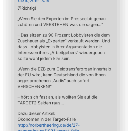
04/10/2019 18:15
@Richtig!
„Wenn Sie den Experten im Presseclub genau
zuhören und VERSTEHEN was die sagen…“
– Das sitzen zu 90 Prozent Lobbyisten die dem
Zuschauer als „Experten“ verkauft werden! Und
dass Lobbyisten in ihrer Argumentation die
Interessen ihres „Arbeitgebers“ wiedergeben
sollte wohl jedem klar sein.
„Wenn die EZB zum Geldtransferorgan innerhalb
der EU wird, kann Deutschland die von Ihnen
angesprochenen „Audis“ auch sofort
VERSCHENKEN!“
– hört sich fast an, als wollten Sie auf die
TARGET2 Salden raus…
Dazu dieser Artikel:
Ökonomen in der Target-Falle
http://norberthaering.de/de/27-
german/news/1021-target-falle