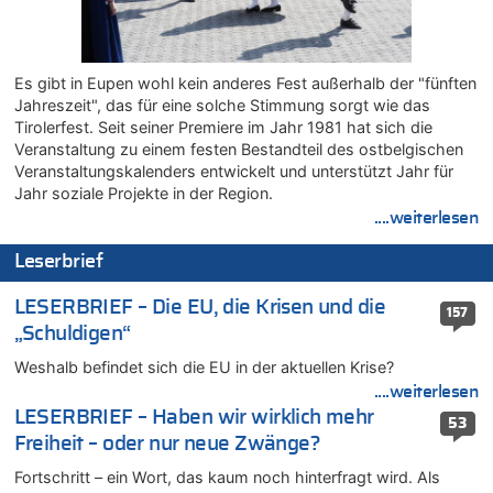
Zweite Hitzewelle in diesem Sommer ist jetzt amtlich
08.08.2026 - 19:00 von Peter G zu
Leipzig, Mechernich und die Frage: Wer steckt hinter den
Es gibt in Eupen wohl kein anderes Fest außerhalb der "fünften
Drohnen mit Strengstoff? War es Russland?
Jahreszeit", das für eine solche Stimmung sorgt wie das
08.08.2026 - 18:48 von Marcel Scholzen Eimerscheid zu
Tirolerfest. Seit seiner Premiere im Jahr 1981 hat sich die
Leipzig, Mechernich und die Frage: Wer steckt hinter den
Veranstaltung zu einem festen Bestandteil des ostbelgischen
Drohnen mit Strengstoff? War es Russland?
Veranstaltungskalenders entwickelt und unterstützt Jahr für
08.08.2026 - 18:41 von JoKrings zu
Jahr soziale Projekte in der Region.
Leipzig, Mechernich und die Frage: Wer steckt hinter den
....weiterlesen
Drohnen mit Strengstoff? War es Russland?
Leserbrief
08.08.2026 - 18:39 von JoKrings zu
Leipzig, Mechernich und die Frage: Wer steckt hinter den
LESERBRIEF – Die EU, die Krisen und die
Drohnen mit Strengstoff? War es Russland?
157
„Schuldigen“
08.08.2026 - 18:07 von Hubert F. zu
Belgier knackt Jackpot bei Lotterie EuroMillions und gewinnt
Weshalb befindet sich die EU in der aktuellen Krise?
mehr als 111 Millionen €
....weiterlesen
08.08.2026 - 17:46 von Der Alte zu
LESERBRIEF – Haben wir wirklich mehr
53
Belgier knackt Jackpot bei Lotterie EuroMillions und gewinnt
Freiheit – oder nur neue Zwänge?
mehr als 111 Millionen €
Fortschritt – ein Wort, das kaum noch hinterfragt wird. Als
08.08.2026 - 17:45 von Der Alte zu