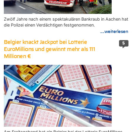
Zwölf Jahre nach einem spektakulären Bankraub in Aachen hat
die Polizei einen Verdächtigen festgenommen.
....weiterlesen
Belgier knackt Jackpot bei Lotterie
5
EuroMillions und gewinnt mehr als 111
Millionen €
Am Freitagabend hat ein Belgier bei der Lotterie EuroMillions