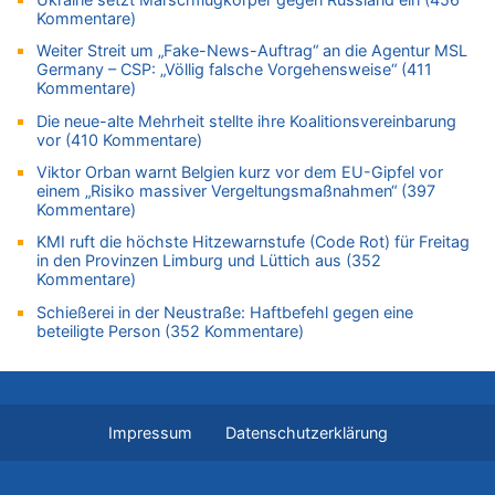
Kommentare)
08.08.2026 - 14:47 von Peer Wermuth zu
Leipzig, Mechernich und die Frage: Wer steckt hinter den
Weiter Streit um „Fake-News-Auftrag“ an die Agentur MSL
Germany – CSP: „Völlig falsche Vorgehensweise“ (411
Drohnen mit Strengstoff? War es Russland?
Kommentare)
08.08.2026 - 14:29 von Achso Dax zu
Die neue-alte Mehrheit stellte ihre Koalitionsvereinbarung
In Belgien missachten zwei von drei Autofahrern das
vor (410 Kommentare)
Tempolimit in 30er-Zonen – Untersuchung von Vias
Viktor Orban warnt Belgien kurz vor dem EU-Gipfel vor
08.08.2026 - 13:23 von Hugo Egon Bernhard von Sinnen zu
einem „Risiko massiver Vergeltungsmaßnahmen“ (397
Leipzig, Mechernich und die Frage: Wer steckt hinter den
Kommentare)
Drohnen mit Strengstoff? War es Russland?
KMI ruft die höchste Hitzewarnstufe (Code Rot) für Freitag
08.08.2026 - 13:03 von WK zu
in den Provinzen Limburg und Lüttich aus (352
Kollision zwischen Autofahrer und Radfahrer an RAVeL-Weg
Kommentare)
08.08.2026 - 12:56 von WK zu
Schießerei in der Neustraße: Haftbefehl gegen eine
Wasserstand des Rheins in NRW so niedrig wie noch nie
beteiligte Person (352 Kommentare)
08.08.2026 - 12:29 von WK zu
In Belgien missachten zwei von drei Autofahrern das
Tempolimit in 30er-Zonen – Untersuchung von Vias
08.08.2026 - 12:01 von Hugo Egon Bernhard von Sinnen zu
Impressum
Datenschutzerklärung
Zurück an den Rhein: Hendrich wechselt zum 1. FC Köln
08.08.2026 - 11:39 von Dax zu