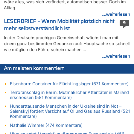
wäre alles, was sich verändert, automatisch besser. Doch im
Zwölf Jahre nach Aachener Bankraub: 70-Jähriger gefasst
Alltag…
08.08.2026 - 17:43 von Der Alte zu
....weiterlesen
Leipzig, Mechernich und die Frage: Wer steckt hinter den
LESERBRIEF – Wenn Mobilität plötzlich nicht
9
Drohnen mit Strengstoff? War es Russland?
mehr selbstverständlich ist
08.08.2026 - 17:16 von Bingo zu
In der Deutschsprachigen Gemeinschaft wächst man mit
Zweite Hitzewelle in diesem Sommer ist jetzt amtlich
einem ganz bestimmten Gedanken auf: Hauptsache so schnell
08.08.2026 - 16:20 von Russentrolle zu
wie möglich den Führerschein machen….
Leipzig, Mechernich und die Frage: Wer steckt hinter den
....weiterlesen
Drohnen mit Strengstoff? War es Russland?
08.08.2026 - 15:34 von JoKrings zu
Am meisten kommentiert
Leipzig, Mechernich und die Frage: Wer steckt hinter den
Drohnen mit Strengstoff? War es Russland?
Elsenborn: Container für Flüchtlingslager (671 Kommentare)
08.08.2026 - 15:32 von 5/11 zu
Terroranschlag in Berlin: Mutmaßlicher Attentäter in Mailand
Mehrere Menschen in Londons City niedergestochen
erschossen (581 Kommentare)
08.08.2026 - 15:19 von Guido Scholzen zu
Hunderttausende Menschen in der Ukraine sind in Not –
Leipzig, Mechernich und die Frage: Wer steckt hinter den
Selenskyj fordert Verzicht auf Öl und Gas aus Russland (521
Drohnen mit Strengstoff? War es Russland?
Kommentare)
08.08.2026 - 14:54 von Alfons van Compernolle zu
Nathalie Wimmer (474 Kommentare)
Belgier knackt Jackpot bei Lotterie EuroMillions und gewinnt
mehr als 111 Millionen €
Ukraine setzt Marschflugkörper gegen Russland ein (456