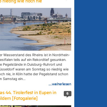
o niedrig wie noch nie
er Wasserstand des Rheins ist in Nordrhein-
estfalen teils auf ein Rekordtief gesunken.
ie Pegelstände in Duisburg-Ruhrort und
üsseldorf waren am Sonntag so niedrig wie
och nie, in Köln hatte der Pegelstand schon
m Samstag ein…
....weiterlesen
as 44. Tirolerfest in Eupen in
6
ildern [Fotogalerie]