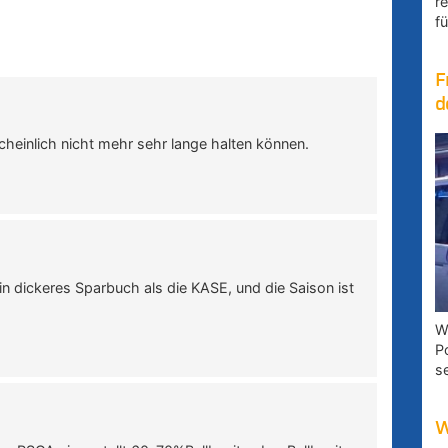
r
fü
F
d
heinlich nicht mehr sehr lange halten können.
in dickeres Sparbuch als die KASE, und die Saison ist
W
P
s
W