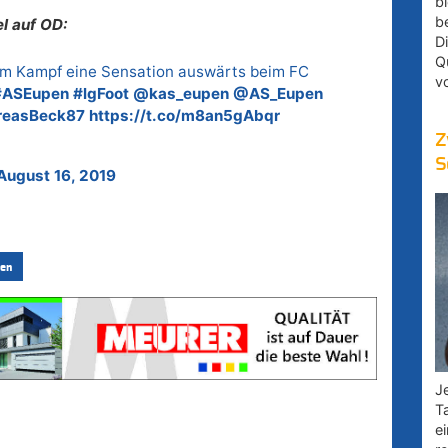
bl
b
l auf OD:
D
Q
hem Kampf eine Sensation auswärts beim FC
v
#ASEupen
#lgFoot
@kas_eupen
@AS_Eupen
easBeck87
https://t.co/m8an5gAbqr
Z
S
August 16, 2019
en
Je
T
e