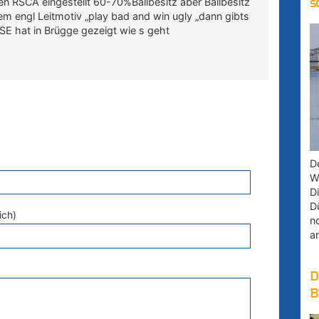
en RSCA eingestellt 60-70%Ballbesitz aber Ballbesitz
s
em engl Leitmotiv „play bad and win ugly „dann gibts
 ASE hat in Brügge gezeigt wie s geht
D
W
D
D
ich)
n
a
D
B