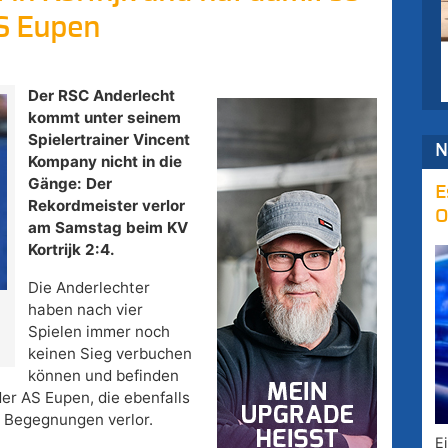
AS Eupen
Der RSC Anderlecht
kommt unter seinem
Spielertrainer Vincent
N
Kompany nicht in die
Gänge: Der
E
Rekordmeister verlor
O
am Samstag beim KV
Kortrijk 2:4.
Die Anderlechter
haben nach vier
Spielen immer noch
keinen Sieg verbuchen
können und befinden
er AS Eupen, die ebenfalls
i Begegnungen verlor.
E