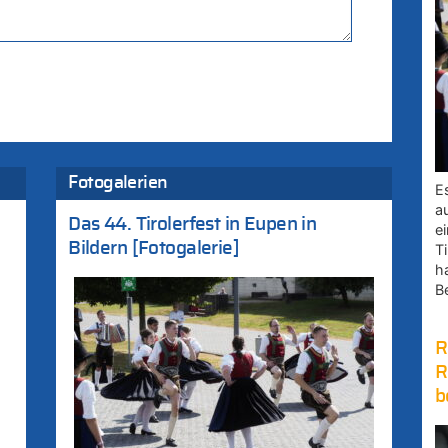
Fotogalerien
E
a
Das 44. Tirolerfest in Eupen in
e
Bildern [Fotogalerie]
Ti
h
B
R
R
b