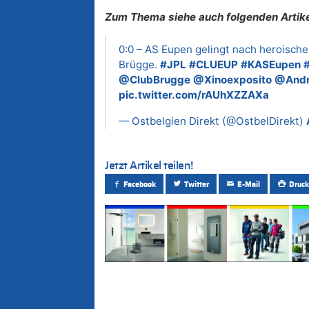
Zum Thema siehe auch folgenden Artike
0:0 – AS Eupen gelingt nach heroisc
Brügge.
#JPL
#CLUEUP
#KASEupen
@ClubBrugge
@Xinoexposito
@Andr
pic.twitter.com/rAUhXZZAXa
— Ostbelgien Direkt (@OstbelDirekt)
Jetzt Artikel teilen!
Facebook
Twitter
E-Mail
Druck