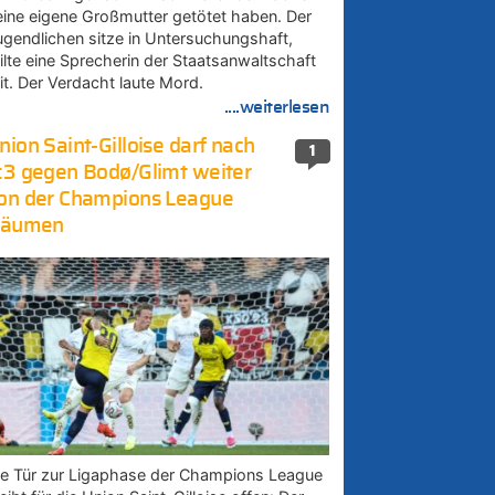
eine eigene Großmutter getötet haben. Der
ugendlichen sitze in Untersuchungshaft,
eilte eine Sprecherin der Staatsanwaltschaft
it. Der Verdacht laute Mord.
....weiterlesen
nion Saint-Gilloise darf nach
1
:3 gegen Bodø/Glimt weiter
on der Champions League
räumen
ie Tür zur Ligaphase der Champions League