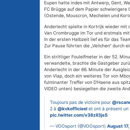
Eupen hatte indes mit Antwerp, Gent, 
FC Brügge auf dem Papier schwierigere 
(Ostende, Mouscron, Mechelen und Kortri
Anderlecht spielte in Kortrijk wieder mi
Van Crombrugge im Tor und erstmals mit
In der ersten Halbzeit lief es für das T
Zur Pause führten die „Veilchen“ durch ei
Ein strittiger Foulelfmeter in der 52. Mi
verwandelte, brachte die Gastgeber zurü
Anderlecht in der 66. Minute der Ausglei
von Vlap, doch ein weiteres Tor von Mboy
fulminanter Treffer von D‘Haene aus spit
VIDEO unten) besiegelten die zweite And
Toujours pas de victoire pour
@rscand
2 à
@kvkofficieel
et ont à présent un b
pic.twitter.com/v38zII3jsS
— VOOsport (@VOOsport)
August 17,