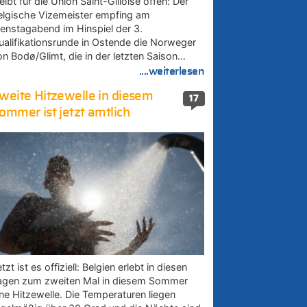
eibt für die Union Saint-Gilloise offen: Der
elgische Vizemeister empfing am
ienstagabend im Hinspiel der 3.
ualifikationsrunde in Ostende die Norweger
on Bodø/Glimt, die in der letzten Saison…
....weiterlesen
weite Hitzewelle in diesem
17
ommer ist jetzt amtlich
tzt ist es offiziell: Belgien erlebt in diesen
agen zum zweiten Mal in diesem Sommer
ine Hitzewelle. Die Temperaturen liegen