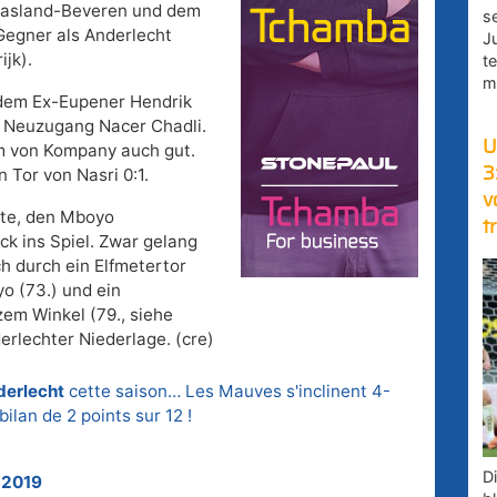
Waasland-Beveren und dem
s
Gegner als Anderlecht
J
jk).
t
m
t dem Ex-Eupener Hendrik
 Neuzugang Nacer Chadli.
U
eam von Kompany auch gut.
3
n Tor von Nasri 0:1.
v
nute, den Mboyo
t
ck ins Spiel. Zwar gelang
ch durch ein Elfmetertor
o (73.) und ein
zem Winkel (79., siehe
erlechter Niederlage. (cre)
erlecht
cette saison… Les Mauves s'inclinent 4-
ilan de 2 points sur 12 !
D
 2019