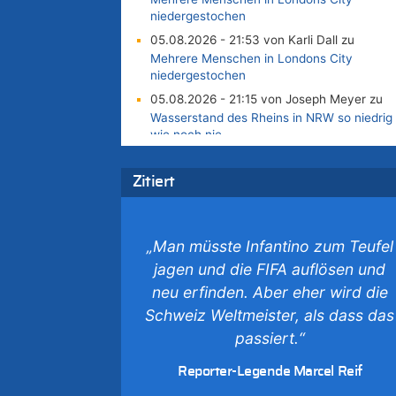
niedergestochen
05.08.2026 - 21:53 von Karli Dall zu
Mehrere Menschen in Londons City
niedergestochen
05.08.2026 - 21:15 von Joseph Meyer zu
Wasserstand des Rheins in NRW so niedrig
wie noch nie
05.08.2026 - 21:10 von Ahja zu
Wasserstand des Rheins in NRW so niedrig
Zitiert
wie noch nie
05.08.2026 - 21:05 von Oberstes
Kommentargremium zu
„Man müsste Infantino zum Teufel
Wie kam es zur Ceuta-Krise?
jagen und die FIFA auflösen und
05.08.2026 - 20:50 von Tierexperte zu
neu erfinden. Aber eher wird die
Aachen ab 11. August wieder Mekka des
Schweiz Weltmeister, als dass das
Pferdesports – Belgien setzt bei Reit-WM a
starke Springreiter
passiert.“
05.08.2026 - 20:38 von Willi Müller zu
Reporter-Legende Marcel Reif
Mehrere Menschen in Londons City
niedergestochen