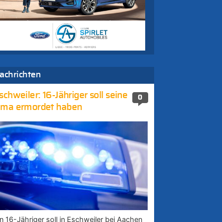
achrichten
schweiler: 16-Jähriger soll seine
0
ma ermordet haben
in 16-Jähriger soll in Eschweiler bei Aachen