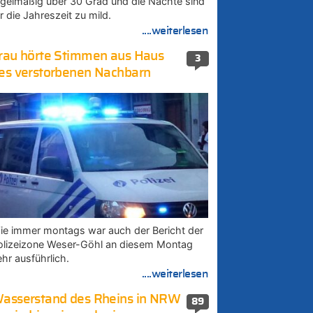
egelmäßig über 30 Grad und die Nächte sind
r die Jahreszeit zu mild.
....weiterlesen
rau hörte Stimmen aus Haus
3
es verstorbenen Nachbarn
ie immer montags war auch der Bericht der
olizeizone Weser-Göhl an diesem Montag
ehr ausführlich.
....weiterlesen
asserstand des Rheins in NRW
89