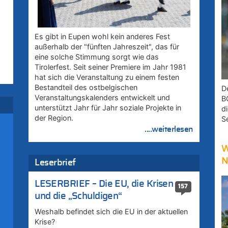
Es gibt in Eupen wohl kein anderes Fest
außerhalb der "fünften Jahreszeit", das für
eine solche Stimmung sorgt wie das
Tirolerfest. Seit seiner Premiere im Jahr 1981
hat sich die Veranstaltung zu einem festen
Bestandteil des ostbelgischen
D
Veranstaltungskalenders entwickelt und
B
unterstützt Jahr für Jahr soziale Projekte in
d
der Region.
S
....weiterlesen
W
N
Leserbrief
uf
LESERBRIEF – Die EU, die Krisen
157
und die „Schuldigen“
Weshalb befindet sich die EU in der aktuellen
Krise?