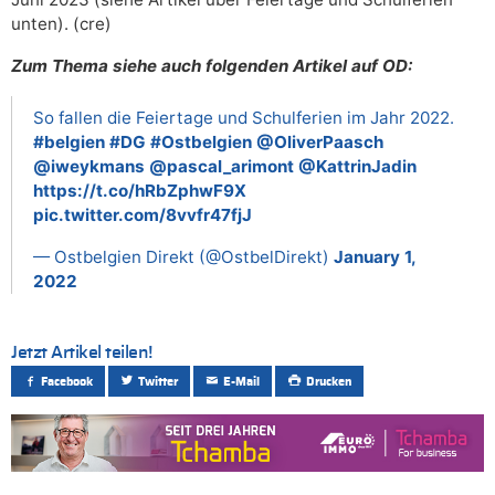
unten). (cre)
Zum Thema siehe auch folgenden Artikel auf OD:
So fallen die Feiertage und Schulferien im Jahr 2022.
#belgien
#DG
#Ostbelgien
@OliverPaasch
@iweykmans
@pascal_arimont
@KattrinJadin
https://t.co/hRbZphwF9X
pic.twitter.com/8vvfr47fjJ
— Ostbelgien Direkt (@OstbelDirekt)
January 1,
2022
Jetzt Artikel teilen!
Facebook
Twitter
E-Mail
Drucken