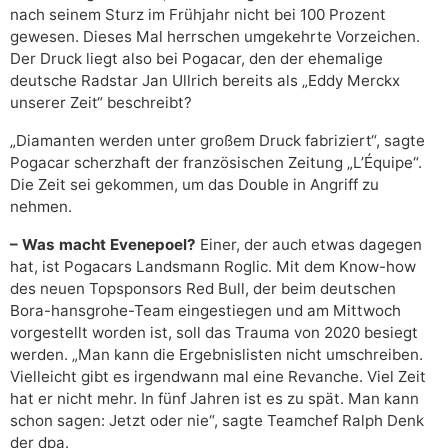
nach seinem Sturz im Frühjahr nicht bei 100 Prozent
gewesen. Dieses Mal herrschen umgekehrte Vorzeichen.
Der Druck liegt also bei Pogacar, den der ehemalige
deutsche Radstar Jan Ullrich bereits als „Eddy Merckx
unserer Zeit“ beschreibt?
„Diamanten werden unter großem Druck fabriziert“, sagte
Pogacar scherzhaft der französischen Zeitung „L’Équipe“.
Die Zeit sei gekommen, um das Double in Angriff zu
nehmen.
– Was macht Evenepoel?
Einer, der auch etwas dagegen
hat, ist Pogacars Landsmann Roglic. Mit dem Know-how
des neuen Topsponsors Red Bull, der beim deutschen
Bora-hansgrohe-Team eingestiegen und am Mittwoch
vorgestellt worden ist, soll das Trauma von 2020 besiegt
werden. „Man kann die Ergebnislisten nicht umschreiben.
Vielleicht gibt es irgendwann mal eine Revanche. Viel Zeit
hat er nicht mehr. In fünf Jahren ist es zu spät. Man kann
schon sagen: Jetzt oder nie“, sagte Teamchef Ralph Denk
der dpa.