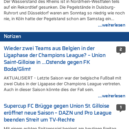
Der Wasserstand des Rheins ist in Nordrhein-Westfalen teils
auf ein Rekordtief gesunken. Die Pegelstände in Duisburg-
Ruhrort und Düsseldorf waren am Sonntag so niedrig wie noch
nie, in Köln hatte der Pegelstand schon am Samstag ein…
....weiterlesen
Notizen
Wieder zwei Teams aus Belgien in der
2
Ligaphase der Champions League? – Union
Saint-Gilloise in …Ostende gegen FK
Bodø/Glimt
AKTUALISIERT - Letzte Saison war der belgische Fußball mit
zwei Clubs in der Ligapase der Champions League vertreten.
Auch in dieser Saison könnte dies der Fall sein.
....weiterlesen
Supercup FC Brügge gegen Union St. Gilloise
1
eröffnet neue Saison – DAZN und Pro League
beenden Streit um TV-Rechte
Mit einem echten Spitzenspiel beginnt am heutigen Freitag