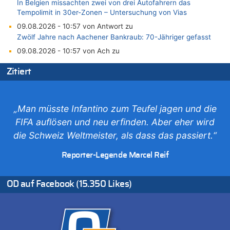
In Belgien missachten zwei von drei Autofahrern das
Tempolimit in 30er-Zonen – Untersuchung von Vias
09.08.2026 - 10:57 von Antwort zu
Zwölf Jahre nach Aachener Bankraub: 70-Jähriger gefasst
09.08.2026 - 10:57 von Ach zu
Politischer Eklat bei der Gedenkfeier in Marcinelle – Meloni:
Zitiert
„Schwerwiegende und beschämende Geste“
09.08.2026 - 10:55 von Traurig zu
Politischer Eklat bei der Gedenkfeier in Marcinelle – Meloni:
„Schwerwiegende und beschämende Geste“
„Man müsste Infantino zum Teufel jagen und die
09.08.2026 - 10:07 von erbo zu
FIFA auflösen und neu erfinden. Aber eher wird
Leipzig, Mechernich und die Frage: Wer steckt hinter den
die Schweiz Weltmeister, als dass das passiert.“
Drohnen mit Strengstoff? War es Russland?
09.08.2026 - 09:53 von schlechtmensch zu
Reporter-Legende Marcel Reif
Politischer Eklat bei der Gedenkfeier in Marcinelle – Meloni:
„Schwerwiegende und beschämende Geste“
OD auf Facebook (15.350 Likes)
09.08.2026 - 09:39 von Punkt 12 zu
Politischer Eklat bei der Gedenkfeier in Marcinelle – Meloni:
„Schwerwiegende und beschämende Geste“
09.08.2026 - 09:34 von Marcel Scholzen Eimerscheid zu