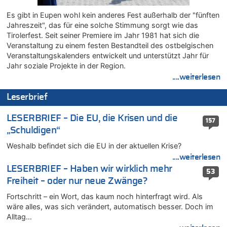
08.08.2026 - 22:09 von Frage zu
Es gibt in Eupen wohl kein anderes Fest außerhalb der "fünften
Leipzig, Mechernich und die Frage: Wer steckt hinter den
Jahreszeit", das für eine solche Stimmung sorgt wie das
Drohnen mit Strengstoff? War es Russland?
Tirolerfest. Seit seiner Premiere im Jahr 1981 hat sich die
08.08.2026 - 22:07 von Shari zu
Veranstaltung zu einem festen Bestandteil des ostbelgischen
Belgier knackt Jackpot bei Lotterie EuroMillions und gewinnt
Veranstaltungskalenders entwickelt und unterstützt Jahr für
mehr als 111 Millionen €
Jahr soziale Projekte in der Region.
....weiterlesen
08.08.2026 - 21:46 von Frage zu
Leipzig, Mechernich und die Frage: Wer steckt hinter den
Leserbrief
Drohnen mit Strengstoff? War es Russland?
08.08.2026 - 21:33 von Frage zu
LESERBRIEF – Die EU, die Krisen und die
157
Zwölf Jahre nach Aachener Bankraub: 70-Jähriger gefasst
„Schuldigen“
08.08.2026 - 21:28 von Noah Parmentier zu
Weshalb befindet sich die EU in der aktuellen Krise?
Leipzig, Mechernich und die Frage: Wer steckt hinter den
Drohnen mit Strengstoff? War es Russland?
....weiterlesen
LESERBRIEF – Haben wir wirklich mehr
08.08.2026 - 21:11 von Mungo zu
53
Freiheit – oder nur neue Zwänge?
Leipzig, Mechernich und die Frage: Wer steckt hinter den
Drohnen mit Strengstoff? War es Russland?
Fortschritt – ein Wort, das kaum noch hinterfragt wird. Als
08.08.2026 - 20:49 von Marcel Scholzen Eimerscheid zu
wäre alles, was sich verändert, automatisch besser. Doch im
Leipzig, Mechernich und die Frage: Wer steckt hinter den
Alltag…
Drohnen mit Strengstoff? War es Russland?