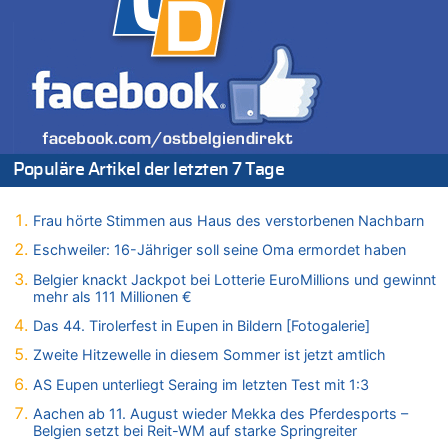
Leipzig, Mechernich und die Frage: Wer steckt hinter den
Drohnen mit Strengstoff? War es Russland?
09.08.2026 - 09:11 von Werner Radermacher zu
Politischer Eklat bei der Gedenkfeier in Marcinelle – Meloni:
„Schwerwiegende und beschämende Geste“
09.08.2026 - 08:40 von Guido Scholzen zu
Leipzig, Mechernich und die Frage: Wer steckt hinter den
Drohnen mit Strengstoff? War es Russland?
Populäre Artikel der letzten 7 Tage
09.08.2026 - 08:21 von Zuhörer zu
Aachen ab 11. August wieder Mekka des Pferdesports –
Frau hörte Stimmen aus Haus des verstorbenen Nachbarn
Belgien setzt bei Reit-WM auf starke Springreiter
Eschweiler: 16-Jähriger soll seine Oma ermordet haben
09.08.2026 - 07:40 von SoSo zu
Aachen ab 11. August wieder Mekka des Pferdesports –
Belgier knackt Jackpot bei Lotterie EuroMillions und gewinnt
Belgien setzt bei Reit-WM auf starke Springreiter
mehr als 111 Millionen €
09.08.2026 - 07:00 von Zuhörer zu
Das 44. Tirolerfest in Eupen in Bildern [Fotogalerie]
Wasserstand des Rheins in NRW so niedrig wie noch nie
Zweite Hitzewelle in diesem Sommer ist jetzt amtlich
09.08.2026 - 01:41 von Hugo Egon Bernhard von Sinnen zu
AS Eupen unterliegt Seraing im letzten Test mit 1:3
Leipzig, Mechernich und die Frage: Wer steckt hinter den
Drohnen mit Strengstoff? War es Russland?
Aachen ab 11. August wieder Mekka des Pferdesports –
Belgien setzt bei Reit-WM auf starke Springreiter
09.08.2026 - 01:10 von Peter S. zu