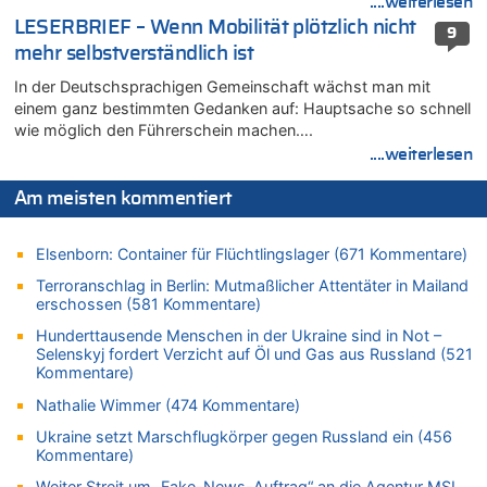
....weiterlesen
08.08.2026 - 20:34 von Dax zu
LESERBRIEF – Wenn Mobilität plötzlich nicht
9
Wasserstand des Rheins in NRW so niedrig wie noch nie
mehr selbstverständlich ist
08.08.2026 - 20:32 von Joseph Meyer zu
In der Deutschsprachigen Gemeinschaft wächst man mit
Leipzig, Mechernich und die Frage: Wer steckt hinter den
einem ganz bestimmten Gedanken auf: Hauptsache so schnell
Drohnen mit Strengstoff? War es Russland?
wie möglich den Führerschein machen….
08.08.2026 - 20:20 von Joseph Meyer zu
....weiterlesen
Leipzig, Mechernich und die Frage: Wer steckt hinter den
Drohnen mit Strengstoff? War es Russland?
Am meisten kommentiert
08.08.2026 - 20:19 von Peter G zu
Zwölf Jahre nach Aachener Bankraub: 70-Jähriger gefasst
Elsenborn: Container für Flüchtlingslager (671 Kommentare)
08.08.2026 - 20:17 von Russentrolle zu
Terroranschlag in Berlin: Mutmaßlicher Attentäter in Mailand
Leipzig, Mechernich und die Frage: Wer steckt hinter den
erschossen (581 Kommentare)
Drohnen mit Strengstoff? War es Russland?
Hunderttausende Menschen in der Ukraine sind in Not –
08.08.2026 - 20:16 von Dax zu
Selenskyj fordert Verzicht auf Öl und Gas aus Russland (521
Wasserstand des Rheins in NRW so niedrig wie noch nie
Kommentare)
08.08.2026 - 20:13 von Dax zu
Nathalie Wimmer (474 Kommentare)
Zweite Hitzewelle in diesem Sommer ist jetzt amtlich
Ukraine setzt Marschflugkörper gegen Russland ein (456
08.08.2026 - 20:09 von Dax zu
Kommentare)
Zweite Hitzewelle in diesem Sommer ist jetzt amtlich
Weiter Streit um „Fake-News-Auftrag“ an die Agentur MSL