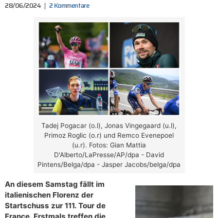
28/06/2024
2 Kommentare
Tadej Pogacar (o.l), Jonas Vingegaard (u.l),
Primoz Roglic (o.r) und Remco Evenepoel
(u.r). Fotos: Gian Mattia
D'Alberto/LaPresse/AP/dpa - David
Pintens/Belga/dpa - Jasper Jacobs/belga/dpa
An diesem Samstag fällt im
italienischen Florenz der
Startschuss zur 111. Tour de
France. Erstmals treffen die