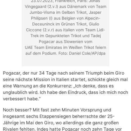
23.07.2023, Frankreich, Paris: Jonas
Vingegaard (2.v.l) aus Dänemark von Team
Jumbo-Visma im Gelben Trikot, Jasper
Philipsen (l) aus Belgien von Alpecin-
Deceuninck im Grünen Trikot, Giulio
Ciccone (2.v.r) aus Italien vom Team Lidl-
Trek im Gepunkteten Trikot und Tadej
Pogacar aus Slowenien vom
UAE Team Emirates im Weißen Trikot feiern
auf dem Podium. Foto: Daniel Cole/AP/dpa
Pogacar, der nur 34 Tage nach seinem Triumph beim Giro
seine nächste Mission in Italien startet, schickte gleich mal
eine Warnung an die Konkurrenz: „Ich denke, dass es
unglaublich wird. Ich habe den Eindruck, dass ich mich noch
verbessert habe.“
Noch besser? Mit fast zehn Minuten Vorsprung und
insgesamt sechs Etappensiegen beherrschte der 25-
Jährige im Mai den Giro, wo allerdings die ganz großen
Rivalen fehlten. Indes hatte Pogacar noch zehn Tage vor