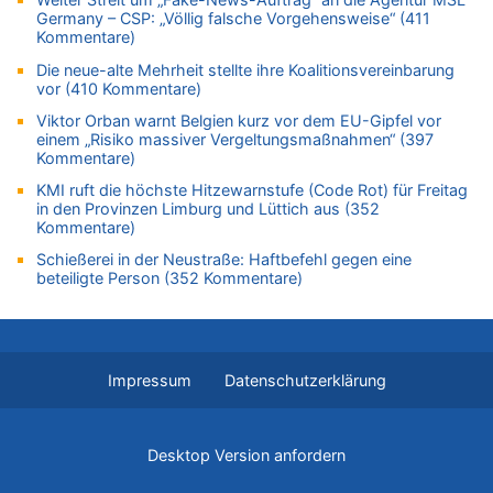
08.08.2026 - 20:06 von Dax zu
Germany – CSP: „Völlig falsche Vorgehensweise“ (411
Kommentare)
Zweite Hitzewelle in diesem Sommer ist jetzt amtlich
08.08.2026 - 19:00 von Peter G zu
Die neue-alte Mehrheit stellte ihre Koalitionsvereinbarung
vor (410 Kommentare)
Leipzig, Mechernich und die Frage: Wer steckt hinter den
Drohnen mit Strengstoff? War es Russland?
Viktor Orban warnt Belgien kurz vor dem EU-Gipfel vor
einem „Risiko massiver Vergeltungsmaßnahmen“ (397
08.08.2026 - 18:48 von Marcel Scholzen Eimerscheid zu
Kommentare)
Leipzig, Mechernich und die Frage: Wer steckt hinter den
Drohnen mit Strengstoff? War es Russland?
KMI ruft die höchste Hitzewarnstufe (Code Rot) für Freitag
in den Provinzen Limburg und Lüttich aus (352
08.08.2026 - 18:41 von JoKrings zu
Kommentare)
Leipzig, Mechernich und die Frage: Wer steckt hinter den
Schießerei in der Neustraße: Haftbefehl gegen eine
Drohnen mit Strengstoff? War es Russland?
beteiligte Person (352 Kommentare)
08.08.2026 - 18:39 von JoKrings zu
Leipzig, Mechernich und die Frage: Wer steckt hinter den
Drohnen mit Strengstoff? War es Russland?
08.08.2026 - 18:07 von Hubert F. zu
Impressum
Datenschutzerklärung
Belgier knackt Jackpot bei Lotterie EuroMillions und gewinnt
mehr als 111 Millionen €
08.08.2026 - 17:46 von Der Alte zu
Desktop Version anfordern
Belgier knackt Jackpot bei Lotterie EuroMillions und gewinnt
mehr als 111 Millionen €