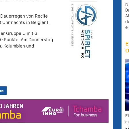
Na
B
A
m Dauerregen von Recife
d
 Uhr nachts in Belgien).
e
der Gruppe C mit 3
 0 Punkte. Am Donnerstag
E
es, Kolumbien und
O
en
E
s
J