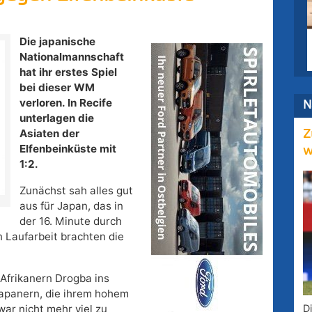
Die japanische
Nationalmannschaft
hat ihr erstes Spiel
bei dieser WM
verloren. In Recife
N
unterlagen die
Asiaten der
Z
Elfenbeinküste mit
w
1:2.
Zunächst sah alles gut
aus für Japan, das in
der 16. Minute durch
n Laufarbeit brachten die
 Afrikanern Drogba ins
Japanern, die ihrem hohem
D
ar nicht mehr viel zu