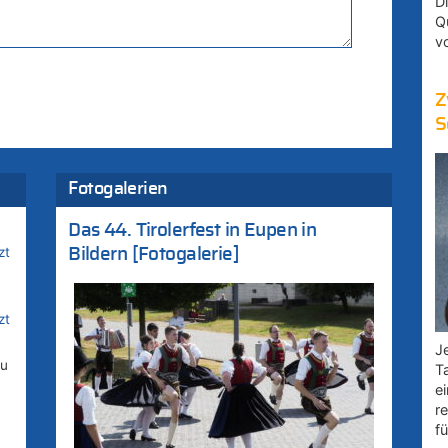
D
Q
v
Z
S
Fotogalerien
Das 44. Tirolerfest in Eupen in
zt
Bildern [Fotogalerie]
zt
Je
zu
T
e
r
fü