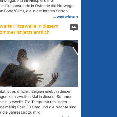
ienstagabend im Hinspiel der 3.
ualifikationsrunde in Ostende die Norweger
on Bodø/Glimt, die in der letzten Saison…
....weiterlesen
weite Hitzewelle in diesem
44
ommer ist jetzt amtlich
tzt ist es offiziell: Belgien erlebt in diesen
agen zum zweiten Mal in diesem Sommer
ine Hitzewelle. Die Temperaturen liegen
egelmäßig über 30 Grad und die Nächte sind
r die Jahreszeit zu mild.