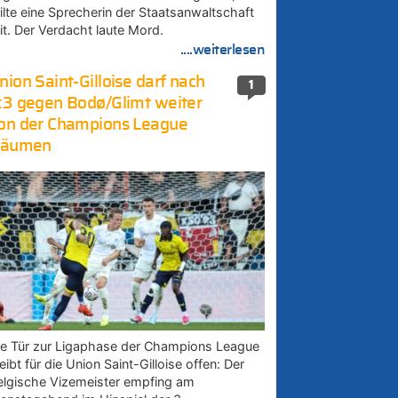
eilte eine Sprecherin der Staatsanwaltschaft
it. Der Verdacht laute Mord.
....weiterlesen
nion Saint-Gilloise darf nach
1
:3 gegen Bodø/Glimt weiter
on der Champions League
räumen
ie Tür zur Ligaphase der Champions League
eibt für die Union Saint-Gilloise offen: Der
elgische Vizemeister empfing am