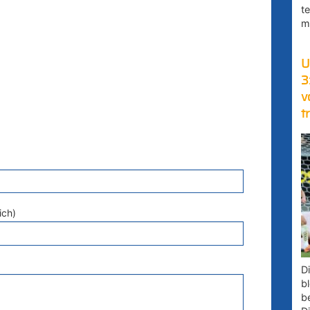
t
m
U
3
v
t
ich)
D
bl
b