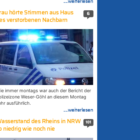
....weiterlesen
rau hörte Stimmen aus Haus
6
es verstorbenen Nachbarn
ie immer montags war auch der Bericht der
olizeizone Weser-Göhl an diesem Montag
ehr ausführlich.
....weiterlesen
asserstand des Rheins in NRW
101
o niedrig wie noch nie