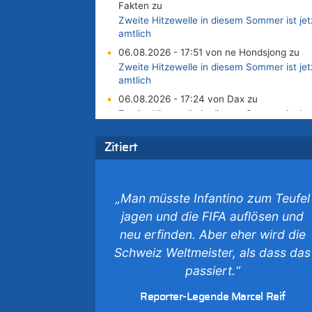
Fakten zu
Zweite Hitzewelle in diesem Sommer ist jet
amtlich
06.08.2026 - 17:51 von ne Hondsjong zu
Zweite Hitzewelle in diesem Sommer ist jet
amtlich
06.08.2026 - 17:24 von Dax zu
Zweite Hitzewelle in diesem Sommer ist jet
amtlich
06.08.2026 - 17:23 von Hans L. zu
Zitiert
Zweite Hitzewelle in diesem Sommer ist jet
amtlich
06.08.2026 - 17:21 von Dax zu
„Man müsste Infantino zum Teufel
Zweite Hitzewelle in diesem Sommer ist jet
jagen und die FIFA auflösen und
amtlich
neu erfinden. Aber eher wird die
06.08.2026 - 17:01 von Wahlstimme? zu
Schweiz Weltmeister, als dass das
FIFA-Spitze demonstriert Einigkeit trotz Krit
und neuer Vorwürfe gegen Präsident Giann
passiert.“
Infantino
Reporter-Legende Marcel Reif
06.08.2026 - 16:53 von Frage zu