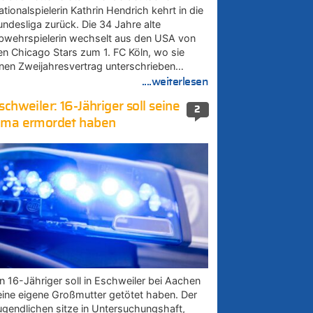
tionalspielerin Kathrin Hendrich kehrt in die
undesliga zurück. Die 34 Jahre alte
bwehrspielerin wechselt aus den USA von
en Chicago Stars zum 1. FC Köln, wo sie
inen Zweijahresvertrag unterschrieben…
....weiterlesen
schweiler: 16-Jähriger soll seine
2
ma ermordet haben
in 16-Jähriger soll in Eschweiler bei Aachen
eine eigene Großmutter getötet haben. Der
ugendlichen sitze in Untersuchungshaft,