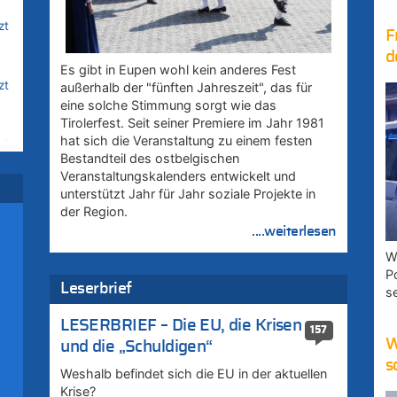
zt
F
d
Es gibt in Eupen wohl kein anderes Fest
zt
außerhalb der "fünften Jahreszeit", das für
eine solche Stimmung sorgt wie das
Tirolerfest. Seit seiner Premiere im Jahr 1981
hat sich die Veranstaltung zu einem festen
zt
Bestandteil des ostbelgischen
Veranstaltungskalenders entwickelt und
unterstützt Jahr für Jahr soziale Projekte in
zt
der Region.
....weiterlesen
W
zt
P
Leserbrief
s
ik
LESERBRIEF – Die EU, die Krisen
157
i
W
und die „Schuldigen“
s
Weshalb befindet sich die EU in der aktuellen
Krise?