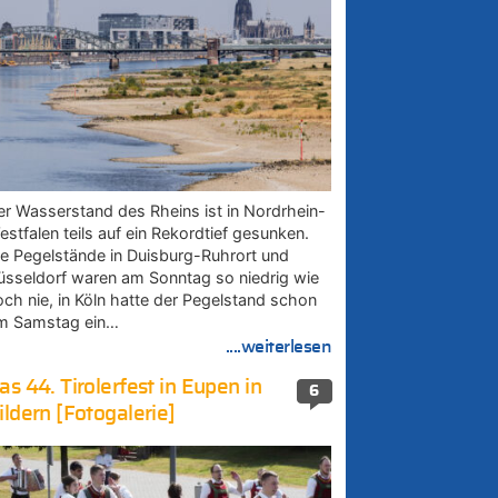
er Wasserstand des Rheins ist in Nordrhein-
estfalen teils auf ein Rekordtief gesunken.
ie Pegelstände in Duisburg-Ruhrort und
üsseldorf waren am Sonntag so niedrig wie
och nie, in Köln hatte der Pegelstand schon
m Samstag ein…
....weiterlesen
as 44. Tirolerfest in Eupen in
6
ildern [Fotogalerie]