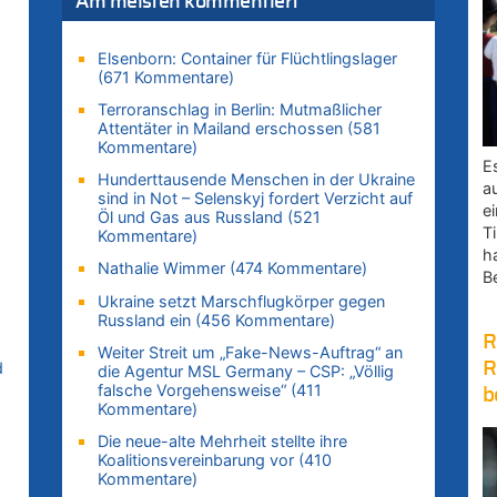
Am meisten kommentiert
zt
Elsenborn: Container für Flüchtlingslager
(671 Kommentare)
rd
Terroranschlag in Berlin: Mutmaßlicher
zt
Attentäter in Mailand erschossen (581
Kommentare)
E
u
Hunderttausende Menschen in der Ukraine
a
sind in Not – Selenskyj fordert Verzicht auf
e
Öl und Gas aus Russland (521
Ti
Kommentare)
rd
h
Nathalie Wimmer (474 Kommentare)
B
Ukraine setzt Marschflugkörper gegen
Russland ein (456 Kommentare)
R
Weiter Streit um „Fake-News-Auftrag“ an
R
d
die Agentur MSL Germany – CSP: „Völlig
zt
falsche Vorgehensweise“ (411
b
Kommentare)
Die neue-alte Mehrheit stellte ihre
zt
Koalitionsvereinbarung vor (410
Kommentare)