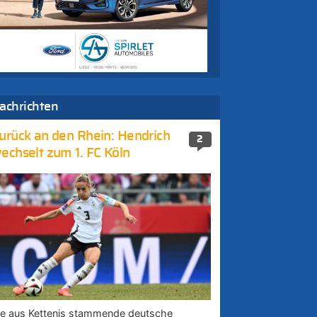
achrichten
urück an den Rhein: Hendrich
2
echselt zum 1. FC Köln
ie aus Kettenis stammende deutsche