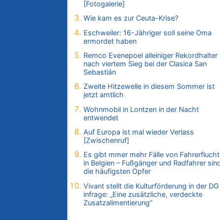
06.08.2026 - 15:27 von ne Hondsjong zu
[Fotogalerie]
Zweite Hitzewelle in diesem Sommer ist jet
Wie kam es zur Ceuta-Krise?
amtlich
Eschweiler: 16-Jähriger soll seine Oma
06.08.2026 - 14:57 von Hugo Egon Bernha
ermordet haben
von Sinnen zu
Remco Evenepoel alleiniger Rekordhalter
Zweite Hitzewelle in diesem Sommer ist jet
nach viertem Sieg bei der Clasica San
amtlich
Sebastián
06.08.2026 - 14:51 von Ostbelgien Direkt z
Zweite Hitzewelle in diesem Sommer ist
Zurück an den Rhein: Hendrich wechselt
jetzt amtlich
zum 1. FC Köln
Wohnmobil in Lontzen in der Nacht
06.08.2026 - 14:46 von Hugo Egon Bernha
entwendet
von Sinnen zu
Auf Europa ist mal wieder Verlass
Frau hörte Stimmen aus Haus des
[Zwischenruf]
verstorbenen Nachbarn
Es gibt mmer mehr Fälle von Fahrerflucht
06.08.2026 - 14:44 von Coralie zu
in Belgien – Fußgänger und Radfahrer sin
Zweite Hitzewelle in diesem Sommer ist jet
die häufigsten Opfer
amtlich
Vivant stellt die Kulturförderung in der DG
06.08.2026 - 14:41 von Coralie zu
infrage: „Eine zusätzliche, verdeckte
Zweite Hitzewelle in diesem Sommer ist jet
Zusatzalimentierung“
amtlich