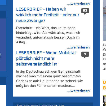
zt
....weiterlesen
LESERBRIEF – Haben wir
53
u
wirklich mehr Freiheit – oder nur
zt
neue Zwänge?
u
Fortschritt – ein Wort, das kaum noch
zt
hinterfragt wird. Als wäre alles, was sich
verändert, automatisch besser. Doch im
Alltag…
D
....weiterlesen
W
LESERBRIEF – Wenn Mobilität
9
D
plötzlich nicht mehr
D
n
selbstverständlich ist
a
In der Deutschsprachigen Gemeinschaft
wächst man mit einem ganz bestimmten
Gedanken auf: Hauptsache so schnell wie
D
möglich den Führerschein machen….
B
....weiterlesen
zt