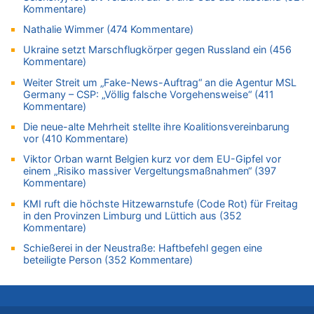
Kommentare)
Mehrere Menschen in Londons City niedergestochen
05.08.2026 - 19:57 von michlaustderaffe zu
Nathalie Wimmer (474 Kommentare)
Zweite Hitzewelle in diesem Sommer ist jetzt amtlich
Ukraine setzt Marschflugkörper gegen Russland ein (456
Kommentare)
05.08.2026 - 19:50 von Pferd und Wagen zu
Aachen ab 11. August wieder Mekka des Pferdesports –
Weiter Streit um „Fake-News-Auftrag“ an die Agentur MSL
Belgien setzt bei Reit-WM auf starke Springreiter
Germany – CSP: „Völlig falsche Vorgehensweise“ (411
Kommentare)
05.08.2026 - 19:40 von Mungo zu
Es gibt mmer mehr Fälle von Fahrerflucht in Belgien –
Die neue-alte Mehrheit stellte ihre Koalitionsvereinbarung
Fußgänger und Radfahrer sind die häufigsten Opfer
vor (410 Kommentare)
05.08.2026 - 19:34 von Mungo zu
Viktor Orban warnt Belgien kurz vor dem EU-Gipfel vor
einem „Risiko massiver Vergeltungsmaßnahmen“ (397
Warum die Waldbrände in Frankreich und Spanien Rekorde
Kommentare)
brechen [Fragen & Antworten]
KMI ruft die höchste Hitzewarnstufe (Code Rot) für Freitag
05.08.2026 - 19:21 von Hugo Egon Bernhard von Sinnen zu
in den Provinzen Limburg und Lüttich aus (352
Mehrere Menschen in Londons City niedergestochen
Kommentare)
05.08.2026 - 19:17 von Pierre zu
Schießerei in der Neustraße: Haftbefehl gegen eine
Mehrere Menschen in Londons City niedergestochen
beteiligte Person (352 Kommentare)
05.08.2026 - 19:16 von Mungo zu
Zweite Hitzewelle in diesem Sommer ist jetzt amtlich
05.08.2026 - 19:16 von Hugo Egon Bernhard von Sinnen zu