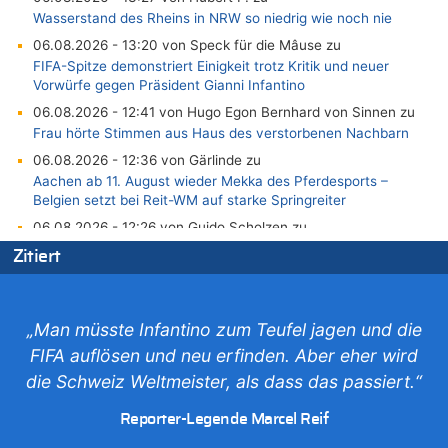
Wasserstand des Rheins in NRW so niedrig wie noch nie
06.08.2026 - 13:20 von Speck für die Mâuse zu
FIFA-Spitze demonstriert Einigkeit trotz Kritik und neuer
Vorwürfe gegen Präsident Gianni Infantino
06.08.2026 - 12:41 von Hugo Egon Bernhard von Sinnen zu
Frau hörte Stimmen aus Haus des verstorbenen Nachbarn
06.08.2026 - 12:36 von Gärlinde zu
Aachen ab 11. August wieder Mekka des Pferdesports –
Belgien setzt bei Reit-WM auf starke Springreiter
06.08.2026 - 12:26 von Guido Scholzen zu
Zweite Hitzewelle in diesem Sommer ist jetzt amtlich
Zitiert
06.08.2026 - 12:17 von Sparwasser zu
Zweite Hitzewelle in diesem Sommer ist jetzt amtlich
06.08.2026 - 12:13 von Dax zu
„Man müsste Infantino zum Teufel jagen und die
Zweite Hitzewelle in diesem Sommer ist jetzt amtlich
FIFA auflösen und neu erfinden. Aber eher wird
06.08.2026 - 12:13 von Heinz F. zu
die Schweiz Weltmeister, als dass das passiert.“
Mehrere Menschen in Londons City niedergestochen
06.08.2026 - 12:13 von Hugo Egon Bernhard von Sinnen zu
Reporter-Legende Marcel Reif
Zweite Hitzewelle in diesem Sommer ist jetzt amtlich