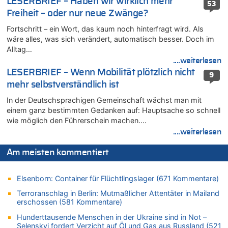
LESERBRIEF – Haben wir wirklich mehr
53
Mehrere Menschen in Londons City niedergestochen
Freiheit – oder nur neue Zwänge?
05.08.2026 - 21:15 von Joseph Meyer zu
Fortschritt – ein Wort, das kaum noch hinterfragt wird. Als
Wasserstand des Rheins in NRW so niedrig wie noch nie
wäre alles, was sich verändert, automatisch besser. Doch im
05.08.2026 - 21:10 von Ahja zu
Alltag…
Wasserstand des Rheins in NRW so niedrig wie noch nie
....weiterlesen
05.08.2026 - 21:05 von Oberstes Kommentargremium zu
LESERBRIEF – Wenn Mobilität plötzlich nicht
9
Wie kam es zur Ceuta-Krise?
mehr selbstverständlich ist
05.08.2026 - 20:50 von Tierexperte zu
In der Deutschsprachigen Gemeinschaft wächst man mit
Aachen ab 11. August wieder Mekka des Pferdesports –
einem ganz bestimmten Gedanken auf: Hauptsache so schnell
Belgien setzt bei Reit-WM auf starke Springreiter
wie möglich den Führerschein machen….
05.08.2026 - 20:38 von Willi Müller zu
....weiterlesen
Mehrere Menschen in Londons City niedergestochen
05.08.2026 - 20:36 von Islam Experte zu
Am meisten kommentiert
Mehrere Menschen in Londons City niedergestochen
05.08.2026 - 20:21 von Dax zu
Elsenborn: Container für Flüchtlingslager (671 Kommentare)
Wasserstand des Rheins in NRW so niedrig wie noch nie
Terroranschlag in Berlin: Mutmaßlicher Attentäter in Mailand
05.08.2026 - 20:19 von Dax zu
erschossen (581 Kommentare)
Wasserstand des Rheins in NRW so niedrig wie noch nie
Hunderttausende Menschen in der Ukraine sind in Not –
05.08.2026 - 20:11 von Analise zu
Selenskyj fordert Verzicht auf Öl und Gas aus Russland (521