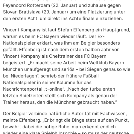
Feyenoord Rotterdam (22. Januar) und zuhause gegen
Slovan Bratislava (29. Januar) um eine Platzierung unter
den ersten Acht, um direkt ins Achtelfinale einzuziehen.
Vincent Kompany ist laut Stefan Effenberg ein Hauptgrund,
warum es beim FC Bayern wieder läuft. Der Ex-
Nationalspieler erklärt, was ihm am Belgier besonders
gefällt. Effenberg ist nach dem ersten halben Jahr von
Vincent Kompany als Cheftrainer des FC Bayern
begeistert. „Er macht seine Arbeit beim Weltklub Bayern
München unaufgeregt und seriös – bei Siegen genauso wie
bei Niederlagen“, schrieb der frühere Fußball-
Nationalspieler in seiner Kolumne für das
Nachrichtenportal „t-online“. „Nach den turbulenten
letzten Spielzeiten stellt sich Kompany als genau der
Trainer heraus, den die Münchner gebraucht haben.“
Der Belgier verbinde natürliche Autorität mit Fachwissen,
meinte Effenberg. „Er bringt die Dinge stets auf den Punkt,
bewahrt dabei die nötige Ruhe, man erkennt endlich
wieder eine klare Spielphilosophie – so muss der deutsche