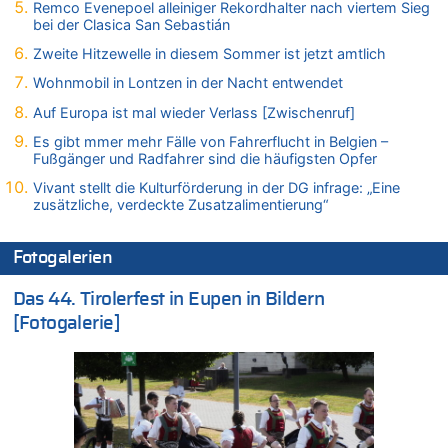
06.08.2026 - 10:18 von Dax zu
Remco Evenepoel alleiniger Rekordhalter nach viertem Sieg
bei der Clasica San Sebastián
Wasserstand des Rheins in NRW so niedrig wie noch nie
06.08.2026 - 10:17 von Richtig zu
Zweite Hitzewelle in diesem Sommer ist jetzt amtlich
Wasserstand des Rheins in NRW so niedrig wie noch nie
Wohnmobil in Lontzen in der Nacht entwendet
06.08.2026 - 10:16 von Dax zu
Auf Europa ist mal wieder Verlass [Zwischenruf]
Wasserstand des Rheins in NRW so niedrig wie noch nie
Es gibt mmer mehr Fälle von Fahrerflucht in Belgien –
06.08.2026 - 10:09 von Dax zu
Fußgänger und Radfahrer sind die häufigsten Opfer
Zweite Hitzewelle in diesem Sommer ist jetzt amtlich
Vivant stellt die Kulturförderung in der DG infrage: „Eine
06.08.2026 - 10:02 von Soso zu
zusätzliche, verdeckte Zusatzalimentierung“
Aachen ab 11. August wieder Mekka des Pferdesports –
Belgien setzt bei Reit-WM auf starke Springreiter
Fotogalerien
06.08.2026 - 09:22 von Zuhörer zu
Wasserstand des Rheins in NRW so niedrig wie noch nie
Das 44. Tirolerfest in Eupen in Bildern
06.08.2026 - 09:13 von 5/11 zu
[Fotogalerie]
Wasserstand des Rheins in NRW so niedrig wie noch nie
06.08.2026 - 09:05 von 5/11 zu
Mehrere Menschen in Londons City niedergestochen
06.08.2026 - 08:39 von Eifel_er zu
Mehrere Menschen in Londons City niedergestochen