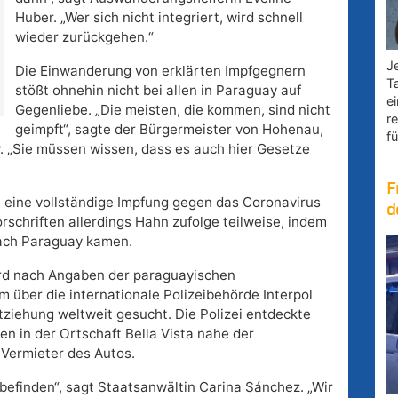
Huber. „Wer sich nicht integriert, wird schnell
wieder zurückgehen.“
Je
Die Einwanderung von erklärten Impfgegnern
T
stößt ohnehin nicht bei allen in Paraguay auf
e
Gegenliebe. „Die meisten, die kommen, sind nicht
r
geimpft“, sagte der Bürgermeister von Hohenau,
fü
w. „Sie müssen wissen, dass es auch hier Gesetze
F
 eine vollständige Impfung gegen das Coronavirus
d
schriften allerdings Hahn zufolge teilweise, indem
nach Paraguay kamen.
ird nach Angaben der paraguayischen
m über die internationale Polizeibehörde Interpol
ziehung weltweit gesucht. Die Polizei entdeckte
n in der Ortschaft Bella Vista nahe der
 Vermieter des Autos.
 befinden“, sagt Staatsanwältin Carina Sánchez. „Wir