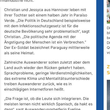
armaindustrie nicht.“
Christian und Jessyca aus Hannover leben mit
ihrer Tochter seit einem halben Jahr in Paraíso
Verde. „Die Politik in Deutschland beispielsweise
mit dem Infektionsschutzgesetz ist für die
D
deutsche Bevölkerung sehr problematisch“, sagt
bl
Christian. „Die politische Agenda mit der
b
Ängstigung der Menschen ist ein Verbrechen.“
D
Der Ex-Soldat bezeichnet Paraguay mittlerweile
Q
v
als seine Heimat.
Zahlreiche Auswanderer sollen zuletzt aber dem
Z
Land auch wieder den Rücken gekehrt haben.
S
Sprachprobleme, geringe Verdienstmöglichkeiten,
das extreme Klima und Mentalitätsunterschiede
treiben Auswanderer zurück, wie es in
einschlägigen Internetforen heißt.
„Die Frage ist, ob die Leute sich integrieren. Die
meisten lernen nicht wirklich Spanisch, da hakt es
dann“, sagt Auswanderungshelferin Eveline