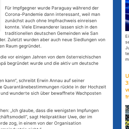
Für Impfgegner wurde Paraguay während der
Corona-Pandemie dann interessant, weil man
zunächst auch ohne Impfnachweis einreisen
konnte. Viele Einwanderer lassen sich in den
traditionellen deutschen Gemeinden wie San
E
der. Zuletzt wurden aber auch neue Siedlungen von
s
en Raum gegründet.
J
t
, die vor einigen Jahren von dem österreichischen
m
apá begründet wurde und die aktiv um deutsche
U
en kann“, schreibt Erwin Annau auf seiner
3
ie Quarantänebestimmungen rückte in der Hochzeit
v
n und wunderte sich über bewaffnete Wachposten
t
hen: „Ich glaube, dass die wenigsten Impfungen
schäftsmodell“, sagt Heilpraktiker Uwe, der im
rde zog, in einem von der Organisation