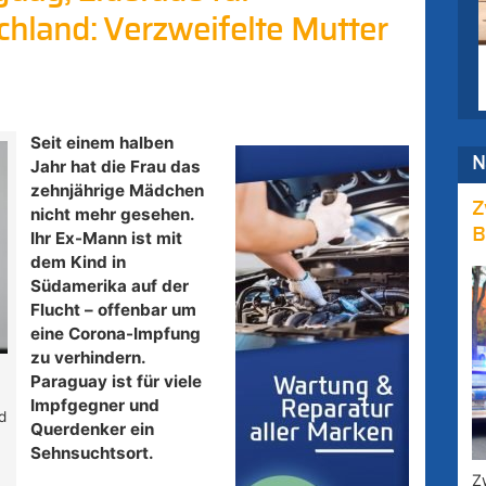
hland: Verzweifelte Mutter
Seit einem halben
N
Jahr hat die Frau das
zehnjährige Mädchen
Z
nicht mehr gesehen.
B
Ihr Ex-Mann ist mit
dem Kind in
Südamerika auf der
Flucht – offenbar um
eine Corona-Impfung
zu verhindern.
a
Paraguay ist für viele
o
Impfgegner und
d
Querdenker ein
Sehnsuchtsort.
Z