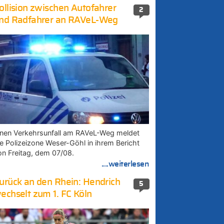
ollision zwischen Autofahrer
2
nd Radfahrer an RAVeL-Weg
inen Verkehrsunfall am RAVeL-Weg meldet
ie Polizeizone Weser-Göhl in ihrem Bericht
on Freitag, dem 07/08.
....weiterlesen
urück an den Rhein: Hendrich
5
echselt zum 1. FC Köln