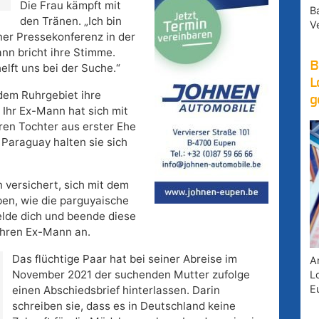
Die Frau kämpft mit
B
den Tränen. „Ich bin
V
iner Pressekonferenz in der
nn bricht ihre Stimme.
B
lft uns bei der Suche.“
L
 dem Ruhrgebiet ihre
g
 Ihr Ex-Mann hat sich mit
en Tochter aus erster Ehe
Paraguay halten sie sich
n versichert, sich mit dem
en, wie die parguyaische
elde dich und beende diese
r ihren Ex-Mann an.
Das flüchtige Paar hat bei seiner Abreise im
A
November 2021 der suchenden Mutter zufolge
Lo
E
einen Abschiedsbrief hinterlassen. Darin
schreiben sie, dass es in Deutschland keine