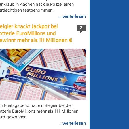
ankraub in Aachen hat die Polizei einen
erdächtigen festgenommen.
....weiterlesen
elgier knackt Jackpot bei
2
otterie EuroMillions und
ewinnt mehr als 111 Millionen €
m Freitagabend hat ein Belgier bei der
tterie EuroMillions mehr als 111 Millionen
uro gewonnen.
....weiterlesen