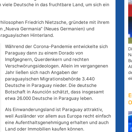
 viele Deutsche in das fruchtbare Land, um sich ein
Philosophen Friedrich Nietzsche, gründete mit ihrem
n „Nueva Germania“ (Neues Germanien) und
araguayischen Hinterland.
Während der Corona-Pandemie entwickelte sich
D
Paraguay dann zu einem Dorado von
Na
Impfgegnern, Querdenkern und rechten
B
Verschwörungsideologen. Allein im vergangenen
A
Jahr ließen sich nach Angaben der
d
e
paraguayischen Migrationsbehörde 3.440
Deutsche in Paraguay nieder. Die deutsche
Botschaft in Asunción schätzt, dass insgesamt
E
etwa 26.000 Deutsche in Paraguay leben.
O
Als Einwanderungsland ist Paraguay attraktiv,
weil Ausländer vor allem aus Europa recht einfach
eine Aufenthaltsgenehmigung erhalten und auch
Land oder Immobilien kaufen können.