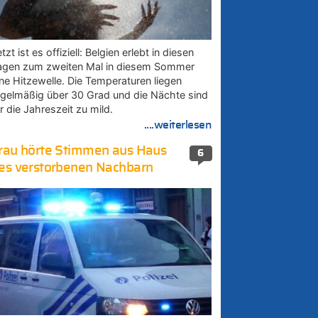
tzt ist es offiziell: Belgien erlebt in diesen
agen zum zweiten Mal in diesem Sommer
ine Hitzewelle. Die Temperaturen liegen
egelmäßig über 30 Grad und die Nächte sind
r die Jahreszeit zu mild.
....weiterlesen
rau hörte Stimmen aus Haus
6
es verstorbenen Nachbarn