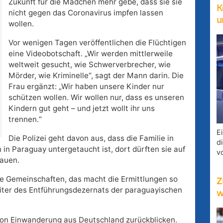
Zukunft für die Mädchen mehr gebe, dass sie sie
K
nicht gegen das Coronavirus impfen lassen
u
wollen.
Vor wenigen Tagen veröffentlichen die Flüchtigen
eine Videobotschaft. „Wir werden mittlerweile
weltweit gesucht, wie Schwerverbrecher, wie
Mörder, wie Kriminelle“, sagt der Mann darin. Die
Frau ergänzt: „Wir haben unsere Kinder nur
schützen wollen. Wir wollen nur, dass es unseren
Kindern gut geht – und jetzt wollt ihr uns
trennen.“
E
Die Polizei geht davon aus, dass die Familie in
d
 in Paraguay untergetaucht ist, dort dürften sie auf
v
bauen.
he Gemeinschaften, das macht die Ermittlungen so
Z
Leiter des Entführungsdezernats der paraguayischen
w
von Einwanderung aus Deutschland zurückblicken.