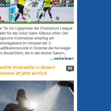
ie Tür zur Ligaphase der Champions League
eibt für die Union Saint-Gilloise offen: Der
elgische Vizemeister empfing am
ienstagabend im Hinspiel der 3.
ualifikationsrunde in Ostende die Norweger
on Bodø/Glimt, die in der letzten Saison…
....weiterlesen
weite Hitzewelle in diesem
55
ommer ist jetzt amtlich