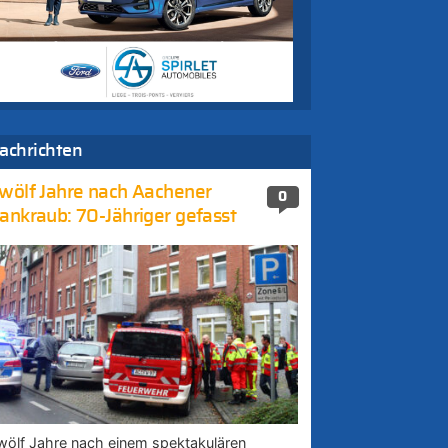
achrichten
wölf Jahre nach Aachener
0
ankraub: 70-Jähriger gefasst
wölf Jahre nach einem spektakulären