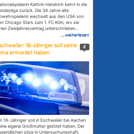
tionalspielerin Kathrin Hendrich kehrt in die
undesliga zurück. Die 34 Jahre alte
bwehrspielerin wechselt aus den USA von
en Chicago Stars zum 1. FC Köln, wo sie
inen Zweijahresvertrag unterschrieben…
....weiterlesen
schweiler: 16-Jähriger soll seine
2
ma ermordet haben
in 16-Jähriger soll in Eschweiler bei Aachen
eine eigene Großmutter getötet haben. Der
ugendlichen sitze in Untersuchungshaft,