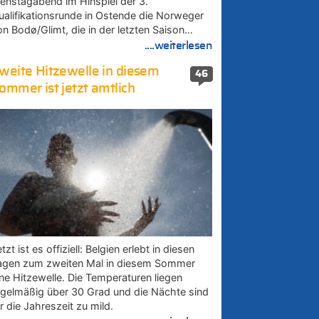
ienstagabend im Hinspiel der 3.
ualifikationsrunde in Ostende die Norweger
on Bodø/Glimt, die in der letzten Saison…
....weiterlesen
weite Hitzewelle in diesem
46
ommer ist jetzt amtlich
tzt ist es offiziell: Belgien erlebt in diesen
agen zum zweiten Mal in diesem Sommer
ine Hitzewelle. Die Temperaturen liegen
egelmäßig über 30 Grad und die Nächte sind
r die Jahreszeit zu mild.