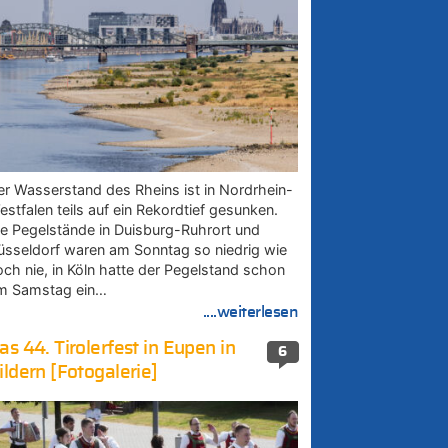
er Wasserstand des Rheins ist in Nordrhein-
estfalen teils auf ein Rekordtief gesunken.
ie Pegelstände in Duisburg-Ruhrort und
üsseldorf waren am Sonntag so niedrig wie
och nie, in Köln hatte der Pegelstand schon
m Samstag ein…
....weiterlesen
as 44. Tirolerfest in Eupen in
6
ildern [Fotogalerie]