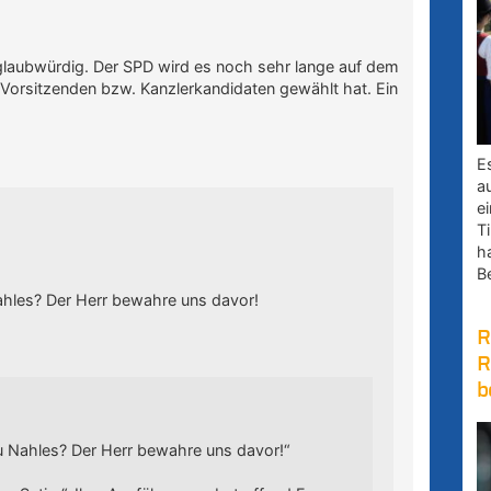
d glaubwürdig. Der SPD wird es noch sehr lange auf dem
 Vorsitzenden bzw. Kanzlerkandidaten gewählt hat. Ein
E
a
e
Ti
h
B
ahles? Der Herr bewahre uns davor!
R
R
b
u Nahles? Der Herr bewahre uns davor!“