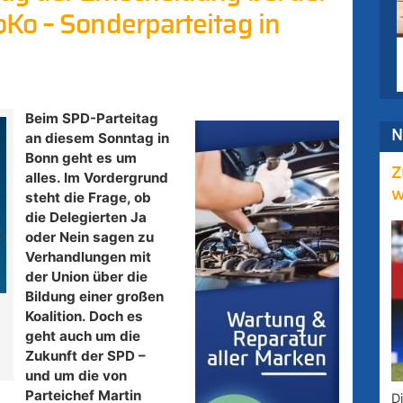
Ko – Sonderparteitag in
Beim SPD-Parteitag
N
an diesem Sonntag in
Bonn geht es um
Z
alles. Im Vordergrund
w
steht die Frage, ob
die Delegierten Ja
oder Nein sagen zu
Verhandlungen mit
der Union über die
Bildung einer großen
Koalition. Doch es
geht auch um die
Zukunft der SPD –
und um die von
Parteichef Martin
D