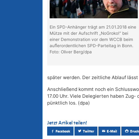
Ein SPD-Anhänger trägt am 21.01.2018 eine
Mütze mit der Aufschrift „NoGroko!“ bei
einer Demonstration vor dem WCCB beim
auﬂerordentlichen SPD-Parteitag in Bonn.
Foto: Oliver Berg/dpa
später werden. Der zeitliche Ablauf läss
Anschließend kommt noch ein Schlusswor
17.00 Uhr. Viele Delegierten haben Zug-
pünktlich los. (dpa)
Jetzt Artikel teilen!
Facebook
Twitter
E-Mail
Druck