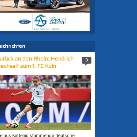
achrichten
urück an den Rhein: Hendrich
3
echselt zum 1. FC Köln
ie aus Kettenis stammende deutsche