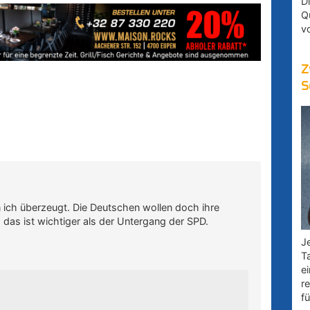
D
Q
v
Z
S
 ich überzeugt. Die Deutschen wollen doch ihre
, das ist wichtiger als der Untergang der SPD.
Je
T
e
r
fü