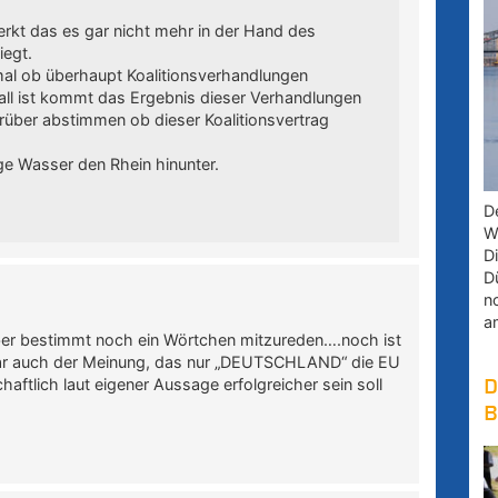
rkt das es gar nicht mehr in der Hand des
iegt.
nmal ob überhaupt Koalitionsverhandlungen
l ist kommt das Ergebnis dieser Verhandlungen
darüber abstimmen ob dieser Koalitionsvertrag
nge Wasser den Rhein hinunter.
D
W
D
D
n
a
ber bestimmt noch ein Wörtchen mitzureden….noch ist
bar auch der Meinung, das nur „DEUTSCHLAND“ die EU
haftlich laut eigener Aussage erfolgreicher sein soll
D
B