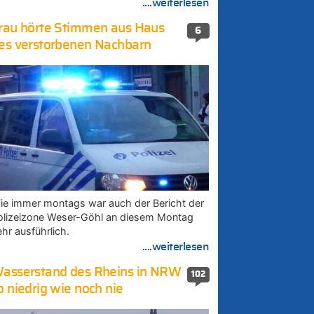
....weiterlesen
rau hörte Stimmen aus Haus
6
es verstorbenen Nachbarn
ie immer montags war auch der Bericht der
olizeizone Weser-Göhl an diesem Montag
ehr ausführlich.
....weiterlesen
asserstand des Rheins in NRW
102
o niedrig wie noch nie