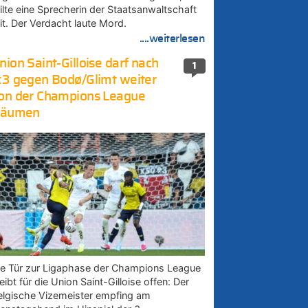
eilte eine Sprecherin der Staatsanwaltschaft
it. Der Verdacht laute Mord.
....weiterlesen
nion Saint-Gilloise darf nach
1
:3 gegen Bodø/Glimt weiter
on der Champions League
räumen
ie Tür zur Ligaphase der Champions League
eibt für die Union Saint-Gilloise offen: Der
elgische Vizemeister empfing am