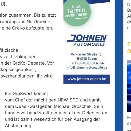
DU).
Na
B
ion zusammen. Bis zuletzt
A
Forderung aus Nordrhein-
d
e
eine GroKo aufzustellen.
E
fälzische
O
ize, Liebling der
in der GroKo-Debatte. Vor
Skepsis geäußert,
onsverhandlungen. Ihr wird
Ein Grußwort kommt
vom Chef der mächtigen NRW-SPD und damit
dem Quasi-Gastgeber, Michael Groschek. Sein
Landesverband stellt ein Viertel der Delegierten
E
und ist damit wesentlich für den Ausgang der
s
Abstimmung.
J