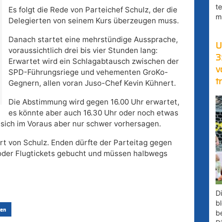
t
Es folgt die Rede von Parteichef Schulz, der die
m
Delegierten von seinem Kurs überzeugen muss.
Danach startet eine mehrstündige Aussprache,
U
voraussichtlich drei bis vier Stunden lang:
3
Erwartet wird ein Schlagabtausch zwischen der
v
SPD-Führungsriege und vehementen GroKo-
t
Gegnern, allen voran Juso-Chef Kevin Kühnert.
Die Abstimmung wird gegen 16.00 Uhr erwartet,
es könnte aber auch 16.30 Uhr oder noch etwas
t sich im Voraus aber nur schwer vorhersagen.
t von Schulz. Enden dürfte der Parteitag gegen
 oder Flugtickets gebucht und müssen halbwegs
D
bl
en
b