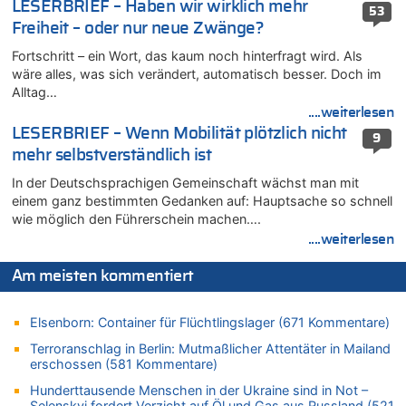
Zweite Hitzewelle in diesem Sommer ist jetzt amtlich
LESERBRIEF – Haben wir wirklich mehr
53
07.08.2026 - 00:50 von WK zu
Freiheit – oder nur neue Zwänge?
Wie kam es zur Ceuta-Krise?
Fortschritt – ein Wort, das kaum noch hinterfragt wird. Als
07.08.2026 - 00:06 von 5/11 zu
wäre alles, was sich verändert, automatisch besser. Doch im
Mehrere Menschen in Londons City niedergestochen
Alltag…
....weiterlesen
06.08.2026 - 23:53 von Foto Anneliese zu
LESERBRIEF – Wenn Mobilität plötzlich nicht
Mehrere Menschen in Londons City niedergestochen
9
mehr selbstverständlich ist
06.08.2026 - 23:25 von WK zu
FIFA-Spitze demonstriert Einigkeit trotz Kritik und neuer
In der Deutschsprachigen Gemeinschaft wächst man mit
Vorwürfe gegen Präsident Gianni Infantino
einem ganz bestimmten Gedanken auf: Hauptsache so schnell
06.08.2026 - 22:48 von DG zu
wie möglich den Führerschein machen….
FIFA-Spitze demonstriert Einigkeit trotz Kritik und neuer
....weiterlesen
Vorwürfe gegen Präsident Gianni Infantino
Am meisten kommentiert
06.08.2026 - 22:07 von DR ALBERN zu
FIFA-Spitze demonstriert Einigkeit trotz Kritik und neuer
Vorwürfe gegen Präsident Gianni Infantino
Elsenborn: Container für Flüchtlingslager (671 Kommentare)
06.08.2026 - 21:27 von klar zu
Terroranschlag in Berlin: Mutmaßlicher Attentäter in Mailand
Mehrere Menschen in Londons City niedergestochen
erschossen (581 Kommentare)
06.08.2026 - 21:19 von Ach zu
Hunderttausende Menschen in der Ukraine sind in Not –
Zweite Hitzewelle in diesem Sommer ist jetzt amtlich
Selenskyj fordert Verzicht auf Öl und Gas aus Russland (521