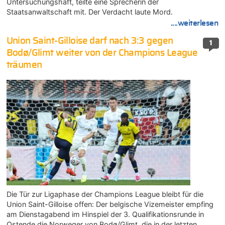
Untersuchungshaft, teilte eine Sprecherin der
Staatsanwaltschaft mit. Der Verdacht laute Mord.
....weiterlesen
Union Saint-Gilloise darf nach 3:3 gegen
1
Bodø/Glimt weiter von der Champions League
träumen
Die Tür zur Ligaphase der Champions League bleibt für die
Union Saint-Gilloise offen: Der belgische Vizemeister empfing
am Dienstagabend im Hinspiel der 3. Qualifikationsrunde in
Ostende die Norweger von Bodø/Glimt, die in der letzten