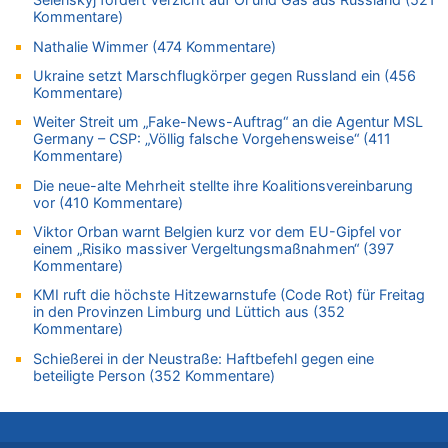
Kommentare)
06.08.2026 - 21:16 von michlaustderaffe zu
Zweite Hitzewelle in diesem Sommer ist jetzt amtlich
Nathalie Wimmer (474 Kommentare)
06.08.2026 - 21:14 von Ach zu
Ukraine setzt Marschflugkörper gegen Russland ein (456
Aachen ab 11. August wieder Mekka des Pferdesports –
Kommentare)
Belgien setzt bei Reit-WM auf starke Springreiter
Weiter Streit um „Fake-News-Auftrag“ an die Agentur MSL
06.08.2026 - 20:43 von 5/11 zu
Germany – CSP: „Völlig falsche Vorgehensweise“ (411
Kommentare)
Wasserstand des Rheins in NRW so niedrig wie noch nie
Die neue-alte Mehrheit stellte ihre Koalitionsvereinbarung
06.08.2026 - 20:35 von Wolfgang2 zu
vor (410 Kommentare)
Zurück an den Rhein: Hendrich wechselt zum 1. FC Köln
Viktor Orban warnt Belgien kurz vor dem EU-Gipfel vor
06.08.2026 - 20:16 von Panda46 zu
einem „Risiko massiver Vergeltungsmaßnahmen“ (397
AS Eupen: „Keiner weiß, wohin die Reise geht…“
Kommentare)
06.08.2026 - 19:17 von Guido Scholzen zu
KMI ruft die höchste Hitzewarnstufe (Code Rot) für Freitag
Zweite Hitzewelle in diesem Sommer ist jetzt amtlich
in den Provinzen Limburg und Lüttich aus (352
Kommentare)
06.08.2026 - 19:14 von JoKrings zu
Zweite Hitzewelle in diesem Sommer ist jetzt amtlich
Schießerei in der Neustraße: Haftbefehl gegen eine
beteiligte Person (352 Kommentare)
06.08.2026 - 18:40 von Ostbelgien Direkt zu
Felice Mazzu soll Cheftrainer der AS Eupen werden
06.08.2026 - 18:29 von Zahlen zählen Fakten zu
Zweite Hitzewelle in diesem Sommer ist jetzt amtlich