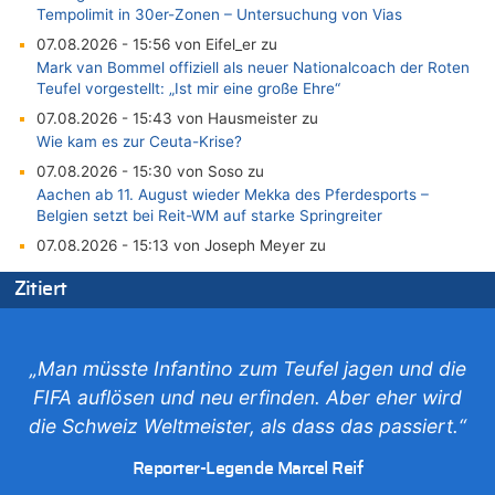
Tempolimit in 30er-Zonen – Untersuchung von Vias
07.08.2026 - 15:56 von Eifel_er zu
Mark van Bommel offiziell als neuer Nationalcoach der Roten
Teufel vorgestellt: „Ist mir eine große Ehre“
07.08.2026 - 15:43 von Hausmeister zu
Wie kam es zur Ceuta-Krise?
07.08.2026 - 15:30 von Soso zu
Aachen ab 11. August wieder Mekka des Pferdesports –
Belgien setzt bei Reit-WM auf starke Springreiter
07.08.2026 - 15:13 von Joseph Meyer zu
Mark van Bommel offiziell als neuer Nationalcoach der Roten
Zitiert
Teufel vorgestellt: „Ist mir eine große Ehre“
07.08.2026 - 15:06 von Wolfgang2 zu
Kollision zwischen Autofahrer und Radfahrer an RAVeL-Weg
„Man müsste Infantino zum Teufel jagen und die
07.08.2026 - 14:35 von Vorfahrt zu
FIFA auflösen und neu erfinden. Aber eher wird
In Belgien missachten zwei von drei Autofahrern das
Tempolimit in 30er-Zonen – Untersuchung von Vias
die Schweiz Weltmeister, als dass das passiert.“
07.08.2026 - 14:33 von Ostbelgien Direkt zu
Reporter-Legende Marcel Reif
Offiziell: Van Bommel wird Belgiens Nationaltrainer