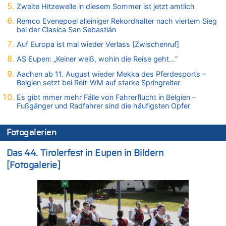
Zweite Hitzewelle in diesem Sommer ist jetzt amtlich
Zweite Hitzewelle in diesem Sommer ist jetzt amtlich
07.08.2026 - 12:31 von Fassungslos zu
Remco Evenepoel alleiniger Rekordhalter nach viertem Sieg
In Belgien missachten zwei von drei Autofahrern das
bei der Clasica San Sebastián
Tempolimit in 30er-Zonen – Untersuchung von Vias
Auf Europa ist mal wieder Verlass [Zwischenruf]
07.08.2026 - 11:31 von Zuhörer zu
AS Eupen: „Keiner weiß, wohin die Reise geht…“
In Belgien missachten zwei von drei Autofahrern das
Tempolimit in 30er-Zonen – Untersuchung von Vias
Aachen ab 11. August wieder Mekka des Pferdesports –
Belgien setzt bei Reit-WM auf starke Springreiter
07.08.2026 - 11:23 von Dax zu
In Belgien missachten zwei von drei Autofahrern das
Es gibt mmer mehr Fälle von Fahrerflucht in Belgien –
Tempolimit in 30er-Zonen – Untersuchung von Vias
Fußgänger und Radfahrer sind die häufigsten Opfer
07.08.2026 - 11:20 von JoKrings zu
In Belgien missachten zwei von drei Autofahrern das
Fotogalerien
Tempolimit in 30er-Zonen – Untersuchung von Vias
Das 44. Tirolerfest in Eupen in Bildern
07.08.2026 - 11:15 von Dax zu
Wie kam es zur Ceuta-Krise?
[Fotogalerie]
07.08.2026 - 11:12 von Frage zu
Wasserstand des Rheins in NRW so niedrig wie noch nie
07.08.2026 - 10:29 von Soso zu
Aachen ab 11. August wieder Mekka des Pferdesports –
Belgien setzt bei Reit-WM auf starke Springreiter