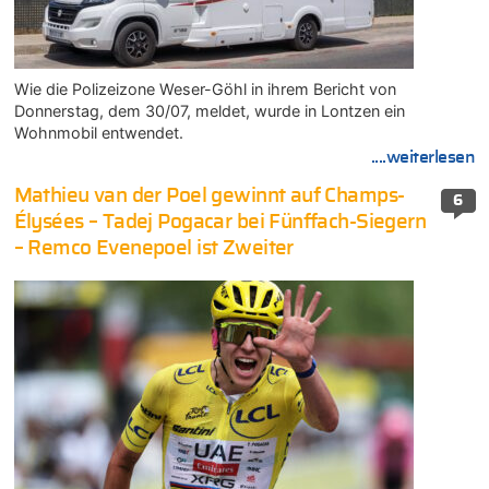
Wie die Polizeizone Weser-Göhl in ihrem Bericht von
Donnerstag, dem 30/07, meldet, wurde in Lontzen ein
Wohnmobil entwendet.
....weiterlesen
Mathieu van der Poel gewinnt auf Champs-
6
Élysées – Tadej Pogacar bei Fünffach-Siegern
– Remco Evenepoel ist Zweiter