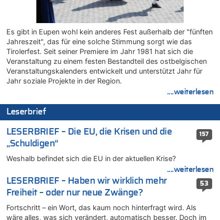
05.08.2026 - 17:05 von Dax zu
Wie kam es zur Ceuta-Krise?
05.08.2026 - 17:00 von Chips zu
Es gibt in Eupen wohl kein anderes Fest außerhalb der "fünften
Wasserstand des Rheins in NRW so niedrig wie noch nie
Jahreszeit", das für eine solche Stimmung sorgt wie das
05.08.2026 - 17:00 von Dax zu
Tirolerfest. Seit seiner Premiere im Jahr 1981 hat sich die
Veranstaltung zu einem festen Bestandteil des ostbelgischen
Wie kam es zur Ceuta-Krise?
Veranstaltungskalenders entwickelt und unterstützt Jahr für
05.08.2026 - 16:51 von Chips zu
Jahr soziale Projekte in der Region.
Es gibt mmer mehr Fälle von Fahrerflucht in Belgien –
....weiterlesen
Fußgänger und Radfahrer sind die häufigsten Opfer
05.08.2026 - 16:47 von Hugo Egon Bernhard von Sinnen zu
Leserbrief
Wasserstand des Rheins in NRW so niedrig wie noch nie
05.08.2026 - 16:44 von JoKrings zu
LESERBRIEF – Die EU, die Krisen und die
157
Zweite Hitzewelle in diesem Sommer ist jetzt amtlich
„Schuldigen“
05.08.2026 - 16:14 von Patrick zu
Weshalb befindet sich die EU in der aktuellen Krise?
Viktor Orban warnt Belgien kurz vor dem EU-Gipfel vor einem
....weiterlesen
„Risiko massiver Vergeltungsmaßnahmen“
LESERBRIEF – Haben wir wirklich mehr
53
05.08.2026 - 16:08 von Politiker zu
Freiheit – oder nur neue Zwänge?
Warum die Waldbrände in Frankreich und Spanien Rekorde
brechen [Fragen & Antworten]
Fortschritt – ein Wort, das kaum noch hinterfragt wird. Als
wäre alles, was sich verändert, automatisch besser. Doch im