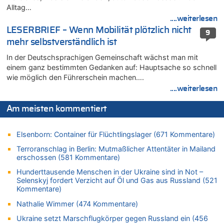
05.08.2026 - 15:59 von JoKrings zu
Alltag…
Wie kam es zur Ceuta-Krise?
....weiterlesen
05.08.2026 - 14:38 von Beatrice Schins zu
LESERBRIEF – Wenn Mobilität plötzlich nicht
9
Auf Europa ist mal wieder Verlass [Zwischenruf]
mehr selbstverständlich ist
05.08.2026 - 14:25 von Willi Müller zu
In der Deutschsprachigen Gemeinschaft wächst man mit
Wasserstand des Rheins in NRW so niedrig wie noch nie
einem ganz bestimmten Gedanken auf: Hauptsache so schnell
05.08.2026 - 13:25 von Zuhörer zu
wie möglich den Führerschein machen….
Wasserstand des Rheins in NRW so niedrig wie noch nie
....weiterlesen
05.08.2026 - 13:22 von Der Alte zu
Zweite Hitzewelle in diesem Sommer ist jetzt amtlich
Am meisten kommentiert
05.08.2026 - 13:18 von Zuhörer zu
Zweite Hitzewelle in diesem Sommer ist jetzt amtlich
Elsenborn: Container für Flüchtlingslager (671 Kommentare)
05.08.2026 - 13:10 von Go Pferdchen, lauf Gallop zu
Terroranschlag in Berlin: Mutmaßlicher Attentäter in Mailand
Aachen ab 11. August wieder Mekka des Pferdesports –
erschossen (581 Kommentare)
Belgien setzt bei Reit-WM auf starke Springreiter
Hunderttausende Menschen in der Ukraine sind in Not –
05.08.2026 - 12:31 von Der Patriot zu
Selenskyj fordert Verzicht auf Öl und Gas aus Russland (521
Es gibt mmer mehr Fälle von Fahrerflucht in Belgien –
Kommentare)
Fußgänger und Radfahrer sind die häufigsten Opfer
Nathalie Wimmer (474 Kommentare)
05.08.2026 - 12:21 von Carine zu
Ukraine setzt Marschflugkörper gegen Russland ein (456
Wie kam es zur Ceuta-Krise?