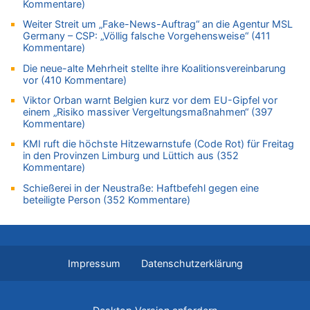
Kommentare)
05.08.2026 - 11:53 von Ostbelgien Direkt zu
Weiter Streit um „Fake-News-Auftrag“ an die Agentur MSL
Paris 2024: Genau 40 Jahre nach Edgar Cüpper ist wieder ein
Germany – CSP: „Völlig falsche Vorgehensweise“ (411
Springreiter Fahnenträger der belgischen Olympia-Mannschaft
Kommentare)
05.08.2026 - 11:45 von JoKrings zu
Die neue-alte Mehrheit stellte ihre Koalitionsvereinbarung
Zweite Hitzewelle in diesem Sommer ist jetzt amtlich
vor (410 Kommentare)
05.08.2026 - 11:45 von N. A. Klar zu
Viktor Orban warnt Belgien kurz vor dem EU-Gipfel vor
Es gibt mmer mehr Fälle von Fahrerflucht in Belgien –
einem „Risiko massiver Vergeltungsmaßnahmen“ (397
Fußgänger und Radfahrer sind die häufigsten Opfer
Kommentare)
05.08.2026 - 11:43 von JoKrings zu
KMI ruft die höchste Hitzewarnstufe (Code Rot) für Freitag
in den Provinzen Limburg und Lüttich aus (352
Zweite Hitzewelle in diesem Sommer ist jetzt amtlich
Kommentare)
05.08.2026 - 11:41 von JoKrings zu
Schießerei in der Neustraße: Haftbefehl gegen eine
Wie kam es zur Ceuta-Krise?
beteiligte Person (352 Kommentare)
05.08.2026 - 11:35 von N. A. Klar zu
Es gibt mmer mehr Fälle von Fahrerflucht in Belgien –
Fußgänger und Radfahrer sind die häufigsten Opfer
05.08.2026 - 11:17 von Hubert F. zu
Impressum
Datenschutzerklärung
Zweite Hitzewelle in diesem Sommer ist jetzt amtlich
05.08.2026 - 11:07 von Willi Müller zu
Wie kam es zur Ceuta-Krise?