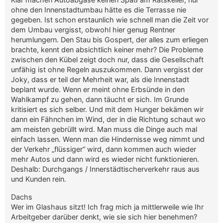
ohne den Innenstadtumbau hätte es die Terrasse nie
gegeben. Ist schon erstaunlich wie schnell man die Zeit vor
dem Umbau vergisst, obwohl hier genug Rentner
herumlungern. Den Stau bis Gospert, der alles zum erliegen
brachte, kennt den absichtlich keiner mehr? Die Probleme
zwischen den Kübel zeigt doch nur, dass die Gesellschaft
unfähig ist ohne Regeln auszukommen. Dann vergisst der
Joky, dass er teil der Mehrheit war, als die Innenstadt
beplant wurde. Wenn er meint ohne Erbsünde in den
Wahlkampf zu gehen, dann täucht er sich. Im Grunde
kritisiert es sich selber. Und mit dem Hunger bekämen wir
dann ein Fähnchen im Wind, der in die Richtung schaut wo
am meisten gebrüllt wird. Man muss die Dinge auch mal
einfach lassen. Wenn man die Hindernisse weg nimmt und
der Verkehr „flüssiger“ wird, dann kommen auch wieder
mehr Autos und dann wird es wieder nicht funktionieren.
Deshalb: Durchgangs / Innerstädtischerverkehr raus aus
und Kunden rein.
Dachs
Wer im Glashaus sitzt! Ich frag mich ja mittlerweile wie Ihr
Arbeitgeber darüber denkt, wie sie sich hier benehmen?