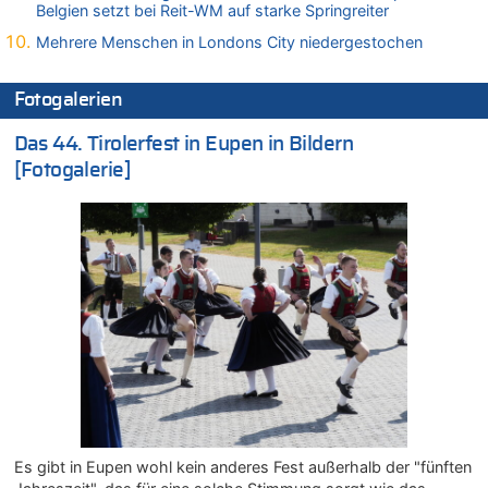
Belgien setzt bei Reit-WM auf starke Springreiter
08.08.2026 - 15:19 von Guido Scholzen zu
Mehrere Menschen in Londons City niedergestochen
Leipzig, Mechernich und die Frage: Wer steckt hinter den
Drohnen mit Strengstoff? War es Russland?
Fotogalerien
08.08.2026 - 14:54 von Alfons van Compernolle zu
Belgier knackt Jackpot bei Lotterie EuroMillions und gewinnt
Das 44. Tirolerfest in Eupen in Bildern
mehr als 111 Millionen €
[Fotogalerie]
08.08.2026 - 14:47 von Peer Wermuth zu
Leipzig, Mechernich und die Frage: Wer steckt hinter den
Drohnen mit Strengstoff? War es Russland?
08.08.2026 - 14:29 von Achso Dax zu
In Belgien missachten zwei von drei Autofahrern das
Tempolimit in 30er-Zonen – Untersuchung von Vias
08.08.2026 - 13:23 von Hugo Egon Bernhard von Sinnen zu
Leipzig, Mechernich und die Frage: Wer steckt hinter den
Drohnen mit Strengstoff? War es Russland?
08.08.2026 - 13:03 von WK zu
Kollision zwischen Autofahrer und Radfahrer an RAVeL-Weg
08.08.2026 - 12:56 von WK zu
Es gibt in Eupen wohl kein anderes Fest außerhalb der "fünften
Wasserstand des Rheins in NRW so niedrig wie noch nie