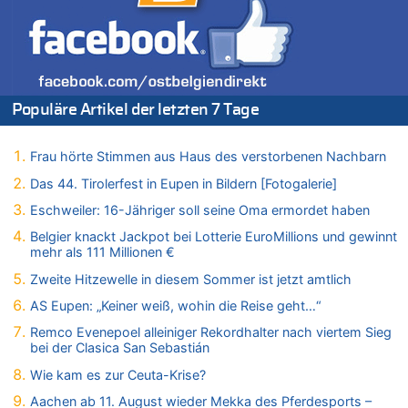
Belgier knackt Jackpot bei Lotterie EuroMillions und gewinnt
mehr als 111 Millionen €
08.08.2026 - 17:46 von Der Alte zu
Belgier knackt Jackpot bei Lotterie EuroMillions und gewinnt
mehr als 111 Millionen €
Populäre Artikel der letzten 7 Tage
08.08.2026 - 17:45 von Der Alte zu
Zwölf Jahre nach Aachener Bankraub: 70-Jähriger gefasst
Frau hörte Stimmen aus Haus des verstorbenen Nachbarn
08.08.2026 - 17:43 von Der Alte zu
Leipzig, Mechernich und die Frage: Wer steckt hinter den
Das 44. Tirolerfest in Eupen in Bildern [Fotogalerie]
Drohnen mit Strengstoff? War es Russland?
Eschweiler: 16-Jähriger soll seine Oma ermordet haben
08.08.2026 - 17:16 von Bingo zu
Belgier knackt Jackpot bei Lotterie EuroMillions und gewinnt
Zweite Hitzewelle in diesem Sommer ist jetzt amtlich
mehr als 111 Millionen €
08.08.2026 - 16:20 von Russentrolle zu
Zweite Hitzewelle in diesem Sommer ist jetzt amtlich
Leipzig, Mechernich und die Frage: Wer steckt hinter den
Drohnen mit Strengstoff? War es Russland?
AS Eupen: „Keiner weiß, wohin die Reise geht…“
08.08.2026 - 15:34 von JoKrings zu
Remco Evenepoel alleiniger Rekordhalter nach viertem Sieg
Leipzig, Mechernich und die Frage: Wer steckt hinter den
bei der Clasica San Sebastián
Drohnen mit Strengstoff? War es Russland?
Wie kam es zur Ceuta-Krise?
08.08.2026 - 15:32 von 5/11 zu
Aachen ab 11. August wieder Mekka des Pferdesports –
Mehrere Menschen in Londons City niedergestochen