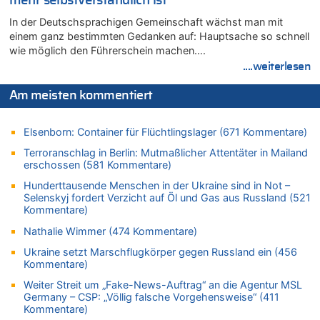
mehr selbstverständlich ist
08.08.2026 - 09:20 von Ermitler zu
In der Deutschsprachigen Gemeinschaft wächst man mit
AS Eupen: „Keiner weiß, wohin die Reise geht…“
einem ganz bestimmten Gedanken auf: Hauptsache so schnell
08.08.2026 - 09:02 von Detlef zu
wie möglich den Führerschein machen….
In Belgien missachten zwei von drei Autofahrern das
....weiterlesen
Tempolimit in 30er-Zonen – Untersuchung von Vias
Am meisten kommentiert
08.08.2026 - 08:50 von Mungo zu
Zweite Hitzewelle in diesem Sommer ist jetzt amtlich
Elsenborn: Container für Flüchtlingslager (671 Kommentare)
08.08.2026 - 08:45 von besserwisser zu
Belgier knackt Jackpot bei Lotterie EuroMillions und gewinnt
Terroranschlag in Berlin: Mutmaßlicher Attentäter in Mailand
mehr als 111 Millionen €
erschossen (581 Kommentare)
08.08.2026 - 08:00 von Strolch zu
Hunderttausende Menschen in der Ukraine sind in Not –
AS Eupen: „Keiner weiß, wohin die Reise geht…“
Selenskyj fordert Verzicht auf Öl und Gas aus Russland (521
Kommentare)
08.08.2026 - 05:07 von Marcel Scholzen Eimerscheid zu
In Belgien missachten zwei von drei Autofahrern das
Nathalie Wimmer (474 Kommentare)
Tempolimit in 30er-Zonen – Untersuchung von Vias
Ukraine setzt Marschflugkörper gegen Russland ein (456
08.08.2026 - 02:19 von Peter S. zu
Kommentare)
In Belgien missachten zwei von drei Autofahrern das
Weiter Streit um „Fake-News-Auftrag“ an die Agentur MSL
Tempolimit in 30er-Zonen – Untersuchung von Vias
Germany – CSP: „Völlig falsche Vorgehensweise“ (411
Kommentare)
08.08.2026 - 00:26 von klar zu