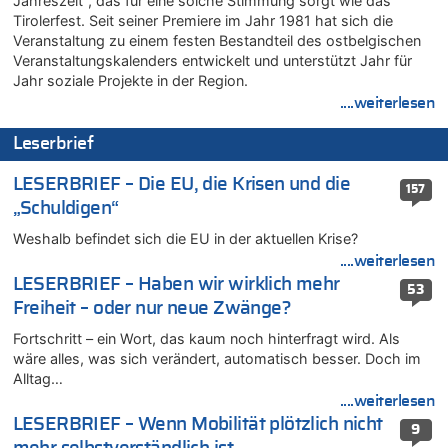
Jahreszeit", das für eine solche Stimmung sorgt wie das
08.08.2026 - 12:29 von WK zu
Tirolerfest. Seit seiner Premiere im Jahr 1981 hat sich die
In Belgien missachten zwei von drei Autofahrern das
Veranstaltung zu einem festen Bestandteil des ostbelgischen
Tempolimit in 30er-Zonen – Untersuchung von Vias
Veranstaltungskalenders entwickelt und unterstützt Jahr für
08.08.2026 - 12:01 von Hugo Egon Bernhard von Sinnen zu
Jahr soziale Projekte in der Region.
Zurück an den Rhein: Hendrich wechselt zum 1. FC Köln
....weiterlesen
08.08.2026 - 11:39 von Dax zu
Leserbrief
In Belgien missachten zwei von drei Autofahrern das
Tempolimit in 30er-Zonen – Untersuchung von Vias
LESERBRIEF – Die EU, die Krisen und die
157
08.08.2026 - 11:08 von Hans zu
„Schuldigen“
Aachen ab 11. August wieder Mekka des Pferdesports –
Belgien setzt bei Reit-WM auf starke Springreiter
Weshalb befindet sich die EU in der aktuellen Krise?
08.08.2026 - 10:21 von Hugo Egon Bernhard von Sinnen zu
....weiterlesen
In Belgien missachten zwei von drei Autofahrern das
LESERBRIEF – Haben wir wirklich mehr
53
Tempolimit in 30er-Zonen – Untersuchung von Vias
Freiheit – oder nur neue Zwänge?
08.08.2026 - 10:07 von Hugo Egon Bernhard von Sinnen zu
Fortschritt – ein Wort, das kaum noch hinterfragt wird. Als
Wie kam es zur Ceuta-Krise?
wäre alles, was sich verändert, automatisch besser. Doch im
08.08.2026 - 09:27 von Ermitler zu
Alltag…
Eschweiler: 16-Jähriger soll seine Oma ermordet haben
....weiterlesen
08.08.2026 - 09:24 von Ermitler zu
LESERBRIEF – Wenn Mobilität plötzlich nicht
9
Mehrere Menschen in Londons City niedergestochen