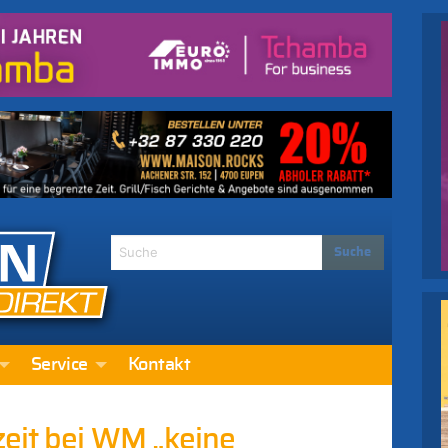
Service
Kontakt
eit bei WM „keine