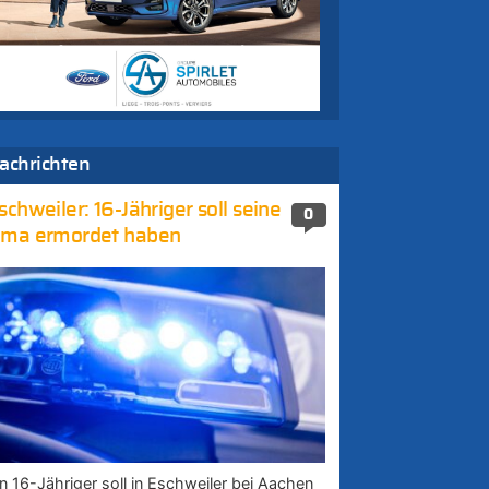
achrichten
schweiler: 16-Jähriger soll seine
0
ma ermordet haben
in 16-Jähriger soll in Eschweiler bei Aachen