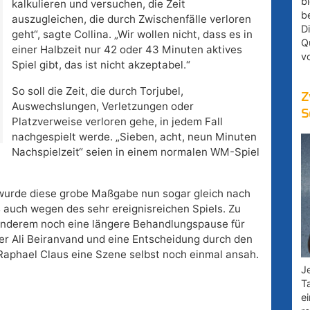
bl
kalkulieren und versuchen, die Zeit
b
auszugleichen, die durch Zwischenfälle verloren
D
geht“, sagte Collina. „Wir wollen nicht, dass es in
Q
einer Halbzeit nur 42 oder 43 Minuten aktives
v
Spiel gibt, das ist nicht akzeptabel.“
So soll die Zeit, die durch Torjubel,
Z
Auswechslungen, Verletzungen oder
S
Platzverweise verloren gehe, in jedem Fall
nachgespielt werde. „Sieben, acht, neun Minuten
Nachspielzeit“ seien in einem normalen WM-Spiel
 wurde diese grobe Maßgabe nun sogar gleich nach
s auch wegen des sehr ereignisreichen Spiels. Zu
anderem noch eine längere Behandlungspause für
ter Ali Beiranvand und eine Entscheidung durch den
 Raphael Claus eine Szene selbst noch einmal ansah.
Je
T
e