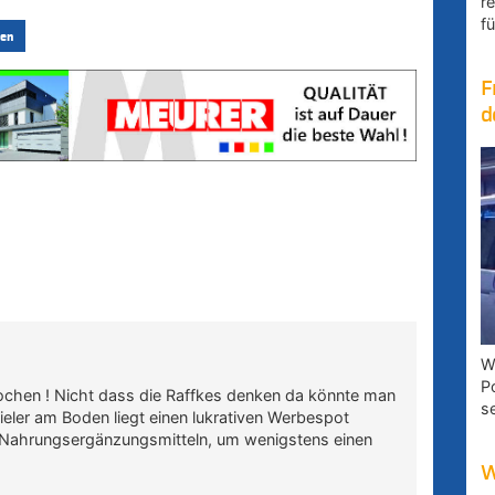
r
fü
en
F
d
W
P
rochen ! Nicht dass die Raffkes denken da könnte man
s
eler am Boden liegt einen lukrativen Werbespot
s Nahrungsergänzungsmitteln, um wenigstens einen
W