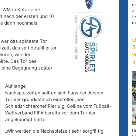
s
r WM in Katar eine
J
14 nach der ersten und 10
t
m
die dann nochmals
U
 war das späteste Tor
3
zeit, das seit detaillierter
urde, wie der
v
ilte. Das Tor des
t
r eine Begegnung später
Auf lange
Nachspielzeiten sollten sich Fans bei diesem
Turnier grundsätzlich einstellen, wie
Schiedsrichterchef Pierluigi Collina vom Fußball-
Weltverband FIFA bereits vor dem Turnier
angekündigt hatte.
D
„Wir werden die Nachspielzeit sehr sorgfältig