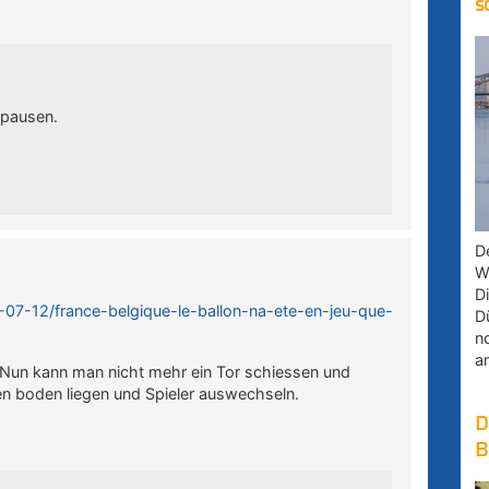
s
epausen.
D
W
D
8-07-12/france-belgique-le-ballon-na-ete-en-jeu-que-
D
n
a
. Nun kann man nicht mehr ein Tor schiessen und
n boden liegen und Spieler auswechseln.
D
B