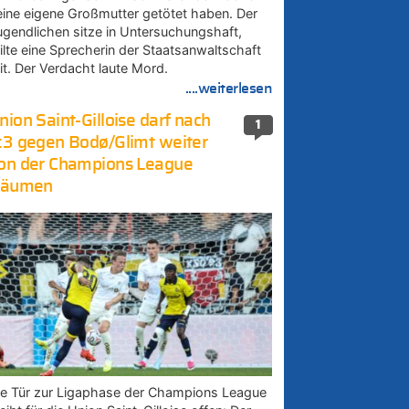
eine eigene Großmutter getötet haben. Der
ugendlichen sitze in Untersuchungshaft,
eilte eine Sprecherin der Staatsanwaltschaft
it. Der Verdacht laute Mord.
....weiterlesen
nion Saint-Gilloise darf nach
1
:3 gegen Bodø/Glimt weiter
on der Champions League
räumen
ie Tür zur Ligaphase der Champions League