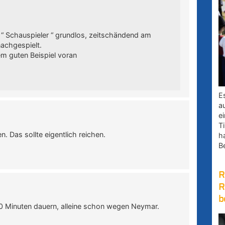
 “ Schauspieler “ grundlos, zeitschändend am
achgespielt.
m guten Beispiel voran
E
a
e
Ti
. Das sollte eigentlich reichen.
h
B
R
R
b
120 Minuten dauern, alleine schon wegen Neymar.