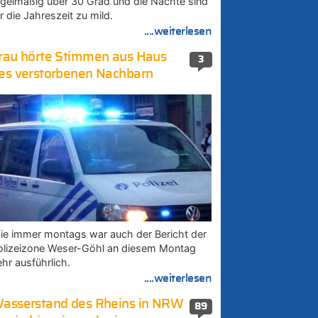
egelmäßig über 30 Grad und die Nächte sind
r die Jahreszeit zu mild.
....weiterlesen
rau hörte Stimmen aus Haus
3
es verstorbenen Nachbarn
ie immer montags war auch der Bericht der
olizeizone Weser-Göhl an diesem Montag
ehr ausführlich.
....weiterlesen
asserstand des Rheins in NRW
89