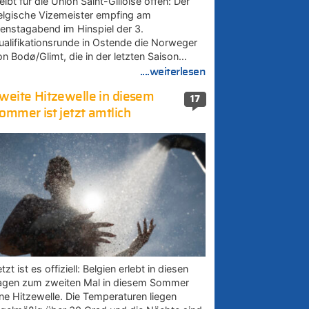
eibt für die Union Saint-Gilloise offen: Der
elgische Vizemeister empfing am
ienstagabend im Hinspiel der 3.
ualifikationsrunde in Ostende die Norweger
on Bodø/Glimt, die in der letzten Saison…
....weiterlesen
weite Hitzewelle in diesem
17
ommer ist jetzt amtlich
tzt ist es offiziell: Belgien erlebt in diesen
agen zum zweiten Mal in diesem Sommer
ine Hitzewelle. Die Temperaturen liegen