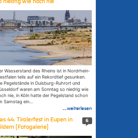
o niedrig wie noch nie
er Wasserstand des Rheins ist in Nordrhein-
estfalen teils auf ein Rekordtief gesunken.
ie Pegelstände in Duisburg-Ruhrort und
üsseldorf waren am Sonntag so niedrig wie
och nie, in Köln hatte der Pegelstand schon
m Samstag ein…
....weiterlesen
as 44. Tirolerfest in Eupen in
6
ildern [Fotogalerie]