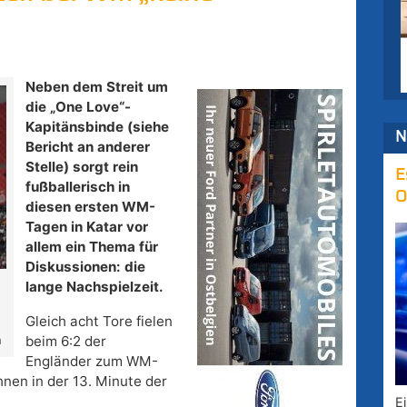
Neben dem Streit um
die „One Love“-
Kapitänsbinde (siehe
N
Bericht an anderer
Stelle) sorgt rein
E
fußballerisch in
O
diesen ersten WM-
Tagen in Katar vor
allem ein Thema für
Diskussionen: die
lange Nachspielzeit.
Gleich acht Tore fielen
a
beim 6:2 der
Engländer zum WM-
hnen in der 13. Minute der
E