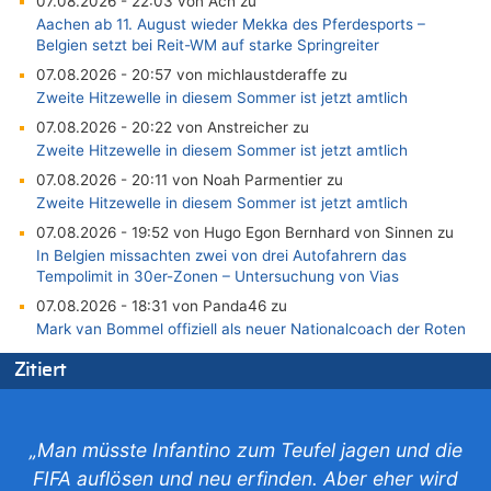
07.08.2026 - 22:03 von Ach zu
Aachen ab 11. August wieder Mekka des Pferdesports –
Belgien setzt bei Reit-WM auf starke Springreiter
07.08.2026 - 20:57 von michlaustderaffe zu
Zweite Hitzewelle in diesem Sommer ist jetzt amtlich
07.08.2026 - 20:22 von Anstreicher zu
Zweite Hitzewelle in diesem Sommer ist jetzt amtlich
07.08.2026 - 20:11 von Noah Parmentier zu
Zweite Hitzewelle in diesem Sommer ist jetzt amtlich
07.08.2026 - 19:52 von Hugo Egon Bernhard von Sinnen zu
In Belgien missachten zwei von drei Autofahrern das
Tempolimit in 30er-Zonen – Untersuchung von Vias
07.08.2026 - 18:31 von Panda46 zu
Mark van Bommel offiziell als neuer Nationalcoach der Roten
Teufel vorgestellt: „Ist mir eine große Ehre“
Zitiert
07.08.2026 - 17:56 von Mungo zu
Zweite Hitzewelle in diesem Sommer ist jetzt amtlich
07.08.2026 - 17:55 von M der Block zu
„Man müsste Infantino zum Teufel jagen und die
AS Eupen: „Keiner weiß, wohin die Reise geht…“
FIFA auflösen und neu erfinden. Aber eher wird
07.08.2026 - 16:38 von Joseph Meyer zu