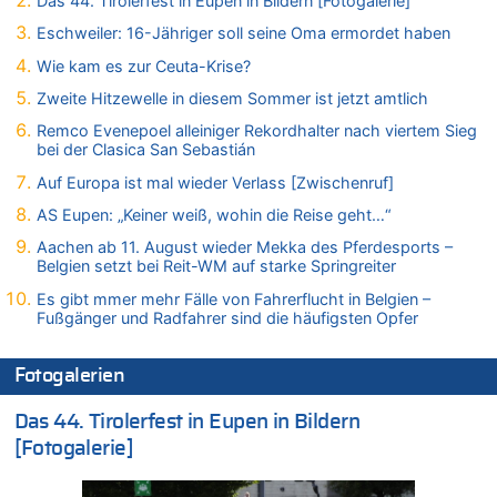
Das 44. Tirolerfest in Eupen in Bildern [Fotogalerie]
07.08.2026 - 14:35 von Vorfahrt zu
Eschweiler: 16-Jähriger soll seine Oma ermordet haben
In Belgien missachten zwei von drei Autofahrern das
Wie kam es zur Ceuta-Krise?
Tempolimit in 30er-Zonen – Untersuchung von Vias
Zweite Hitzewelle in diesem Sommer ist jetzt amtlich
07.08.2026 - 14:33 von Ostbelgien Direkt zu
Offiziell: Van Bommel wird Belgiens Nationaltrainer
Remco Evenepoel alleiniger Rekordhalter nach viertem Sieg
bei der Clasica San Sebastián
07.08.2026 - 13:39 von alter weißer mann zu
Zurück an den Rhein: Hendrich wechselt zum 1. FC Köln
Auf Europa ist mal wieder Verlass [Zwischenruf]
07.08.2026 - 13:39 von Ach zu
AS Eupen: „Keiner weiß, wohin die Reise geht…“
Aachen ab 11. August wieder Mekka des Pferdesports –
Aachen ab 11. August wieder Mekka des Pferdesports –
Belgien setzt bei Reit-WM auf starke Springreiter
Belgien setzt bei Reit-WM auf starke Springreiter
07.08.2026 - 13:31 von Guido Scholzen zu
Es gibt mmer mehr Fälle von Fahrerflucht in Belgien –
Wasserstand des Rheins in NRW so niedrig wie noch nie
Fußgänger und Radfahrer sind die häufigsten Opfer
07.08.2026 - 13:23 von JoKrings zu
In Belgien missachten zwei von drei Autofahrern das
Fotogalerien
Tempolimit in 30er-Zonen – Untersuchung von Vias
07.08.2026 - 13:20 von JoKrings zu
Das 44. Tirolerfest in Eupen in Bildern
In Belgien missachten zwei von drei Autofahrern das
[Fotogalerie]
Tempolimit in 30er-Zonen – Untersuchung von Vias
07.08.2026 - 13:04 von Kein Raser zu