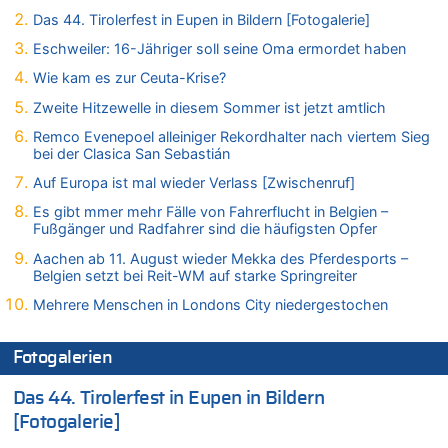
Zweite Hitzewelle in diesem Sommer ist jetzt amtlich
Das 44. Tirolerfest in Eupen in Bildern [Fotogalerie]
06.08.2026 - 16:39 von Noah Parmentier zu
Eschweiler: 16-Jähriger soll seine Oma ermordet haben
Zweite Hitzewelle in diesem Sommer ist jetzt amtlich
Wie kam es zur Ceuta-Krise?
06.08.2026 - 16:36 von Noah Parmentier zu
Zweite Hitzewelle in diesem Sommer ist jetzt amtlich
Zweite Hitzewelle in diesem Sommer ist jetzt amtlich
Remco Evenepoel alleiniger Rekordhalter nach viertem Sieg
06.08.2026 - 16:10 von Dax zu
bei der Clasica San Sebastián
Wasserstand des Rheins in NRW so niedrig wie noch nie
Auf Europa ist mal wieder Verlass [Zwischenruf]
06.08.2026 - 15:51 von SuperBoy zu
Eschweiler: 16-Jähriger soll seine Oma ermordet haben
Es gibt mmer mehr Fälle von Fahrerflucht in Belgien –
Fußgänger und Radfahrer sind die häufigsten Opfer
06.08.2026 - 15:42 von PvD zu
Mehrere Menschen in Londons City niedergestochen
Aachen ab 11. August wieder Mekka des Pferdesports –
Belgien setzt bei Reit-WM auf starke Springreiter
06.08.2026 - 15:42 von Dax zu
Mehrere Menschen in Londons City niedergestochen
Zweite Hitzewelle in diesem Sommer ist jetzt amtlich
06.08.2026 - 15:27 von ne Hondsjong zu
Zweite Hitzewelle in diesem Sommer ist jetzt amtlich
Fotogalerien
06.08.2026 - 14:57 von Hugo Egon Bernhard von Sinnen zu
Das 44. Tirolerfest in Eupen in Bildern
Zweite Hitzewelle in diesem Sommer ist jetzt amtlich
[Fotogalerie]
06.08.2026 - 14:51 von Ostbelgien Direkt zu