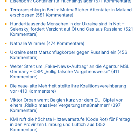
Elsenborn: Container für Flüchtlingslager (671 Kommentare)
Zweite Hitzewelle in diesem Sommer ist jetzt amtlich
Terroranschlag in Berlin: Mutmaßlicher Attentäter in Mailand
06.08.2026 - 12:08 von Medium zu
erschossen (581 Kommentare)
Frau hörte Stimmen aus Haus des verstorbenen Nachbarn
Hunderttausende Menschen in der Ukraine sind in Not –
06.08.2026 - 11:52 von Hubert F. zu
Selenskyj fordert Verzicht auf Öl und Gas aus Russland (521
Zweite Hitzewelle in diesem Sommer ist jetzt amtlich
Kommentare)
06.08.2026 - 11:46 von Ermitler zu
Nathalie Wimmer (474 Kommentare)
Zweite Hitzewelle in diesem Sommer ist jetzt amtlich
Ukraine setzt Marschflugkörper gegen Russland ein (456
06.08.2026 - 11:42 von Willi Müller zu
Kommentare)
Eschweiler: 16-Jähriger soll seine Oma ermordet haben
Weiter Streit um „Fake-News-Auftrag“ an die Agentur MSL
06.08.2026 - 11:35 von ne Hondsjong zu
Germany – CSP: „Völlig falsche Vorgehensweise“ (411
Zweite Hitzewelle in diesem Sommer ist jetzt amtlich
Kommentare)
06.08.2026 - 11:11 von Dax zu
Die neue-alte Mehrheit stellte ihre Koalitionsvereinbarung
Wie kam es zur Ceuta-Krise?
vor (410 Kommentare)
06.08.2026 - 10:39 von Mungo zu
Viktor Orban warnt Belgien kurz vor dem EU-Gipfel vor
einem „Risiko massiver Vergeltungsmaßnahmen“ (397
Wasserstand des Rheins in NRW so niedrig wie noch nie
Kommentare)
06.08.2026 - 10:34 von Ostbelgien Direkt zu
KMI ruft die höchste Hitzewarnstufe (Code Rot) für Freitag
Tessa Wullaert knackt die 100-Tore-Marke für die Red Flames
in den Provinzen Limburg und Lüttich aus (352
06.08.2026 - 10:20 von Dax zu
Kommentare)
Zweite Hitzewelle in diesem Sommer ist jetzt amtlich