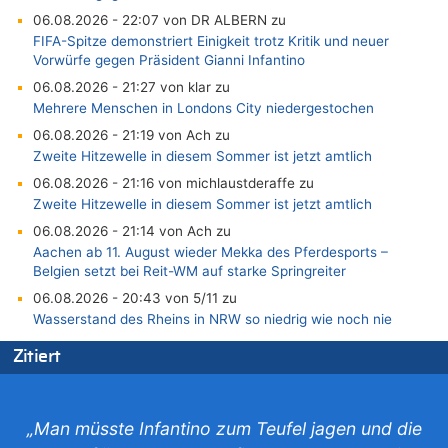
06.08.2026 - 22:07 von DR ALBERN zu
FIFA-Spitze demonstriert Einigkeit trotz Kritik und neuer
Vorwürfe gegen Präsident Gianni Infantino
06.08.2026 - 21:27 von klar zu
Mehrere Menschen in Londons City niedergestochen
06.08.2026 - 21:19 von Ach zu
Zweite Hitzewelle in diesem Sommer ist jetzt amtlich
06.08.2026 - 21:16 von michlaustderaffe zu
Zweite Hitzewelle in diesem Sommer ist jetzt amtlich
06.08.2026 - 21:14 von Ach zu
Aachen ab 11. August wieder Mekka des Pferdesports –
Belgien setzt bei Reit-WM auf starke Springreiter
06.08.2026 - 20:43 von 5/11 zu
Wasserstand des Rheins in NRW so niedrig wie noch nie
06.08.2026 - 20:35 von Wolfgang2 zu
Zitiert
Zurück an den Rhein: Hendrich wechselt zum 1. FC Köln
06.08.2026 - 20:16 von Panda46 zu
AS Eupen: „Keiner weiß, wohin die Reise geht…“
„Man müsste Infantino zum Teufel jagen und die
06.08.2026 - 19:17 von Guido Scholzen zu