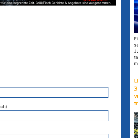
E
s
J
t
m
U
3
v
t
ich)