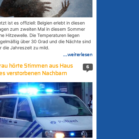
tzt ist es offiziell: Belgien erlebt in diesen
agen zum zweiten Mal in diesem Sommer
ine Hitzewelle. Die Temperaturen liegen
egelmäßig über 30 Grad und die Nächte sind
r die Jahreszeit zu mild.
....weiterlesen
rau hörte Stimmen aus Haus
6
es verstorbenen Nachbarn