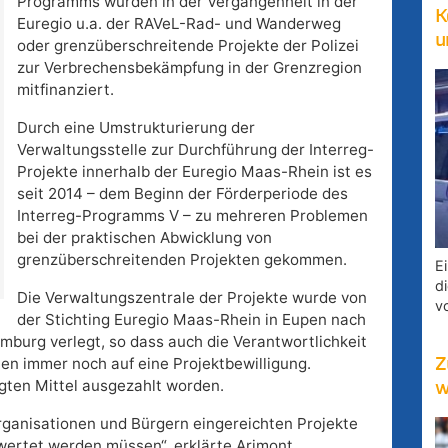
Programms wurden in der Vergangenheit in der
K
Euregio u.a. der RAVeL-Rad- und Wanderweg
u
oder grenzüberschreitende Projekte der Polizei
zur Verbrechensbekämpfung in der Grenzregion
mitfinanziert.
Durch eine Umstrukturierung der
Verwaltungsstelle zur Durchführung der Interreg-
Projekte innerhalb der Euregio Maas-Rhein ist es
seit 2014 – dem Beginn der Förderperiode des
Interreg-Programms V – zu mehreren Problemen
bei der praktischen Abwicklung von
grenzüberschreitenden Projekten gekommen.
E
d
Die Verwaltungszentrale der Projekte wurde von
v
der Stichting Euregio Maas-Rhein in Eupen nach
mburg verlegt, so dass auch die Verantwortlichkeit
ten immer noch auf eine Projektbewilligung.
Z
agten Mittel ausgezahlt worden.
w
Organisationen und Bürgern eingereichten Projekte
wertet werden müssen“, erklärte Arimont.