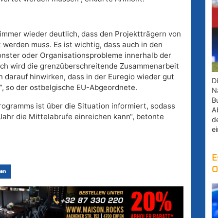
immer wieder deutlich, dass den Projektträgern von
 werden muss. Es ist wichtig, dass auch in den
onster oder Organisationsprobleme innerhalb der
rch wird die grenzüberschreitende Zusammenarbeit
n darauf hinwirken, dass in der Euregio wieder gut
D
“, so der ostbelgische EU-Abgeordnete.
Na
B
ogramms ist über die Situation informiert, sodass
A
Jahr die Mittelabrufe einreichen kann“, betonte
d
e
E
O
en