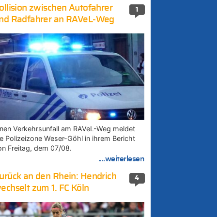
ollision zwischen Autofahrer
1
nd Radfahrer an RAVeL-Weg
inen Verkehrsunfall am RAVeL-Weg meldet
ie Polizeizone Weser-Göhl in ihrem Bericht
on Freitag, dem 07/08.
....weiterlesen
urück an den Rhein: Hendrich
4
echselt zum 1. FC Köln