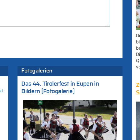
D
bl
b
D
Q
v
Fotogalerien
Das 44. Tirolerfest in Eupen in
Z
zt
Bildern [Fotogalerie]
S