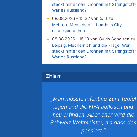
steckt hinter den Drohnen mit Strengstoff?
War es Russland?
08.08.2026 - 15:32 von 5/11 zu
Mehrere Menschen in Londons City
niedergestochen
08.08.2026 - 15:19 von Guido Scholzen zu
Leipzig, Mechernich und die Frage: Wer
steckt hinter den Drohnen mit Strengstoff?
War es Russland?
08.08.2026 - 14:54 von Alfons van
Compernolle zu
Zitiert
Belgier knackt Jackpot bei Lotterie
EuroMillions und gewinnt mehr als 111
Millionen €
„Man müsste Infantino zum Teufel
08.08.2026 - 14:47 von Peer Wermuth zu
Leipzig, Mechernich und die Frage: Wer
jagen und die FIFA auflösen und
steckt hinter den Drohnen mit Strengstoff?
neu erfinden. Aber eher wird die
War es Russland?
Schweiz Weltmeister, als dass das
08.08.2026 - 14:29 von Achso Dax zu
passiert.“
In Belgien missachten zwei von drei