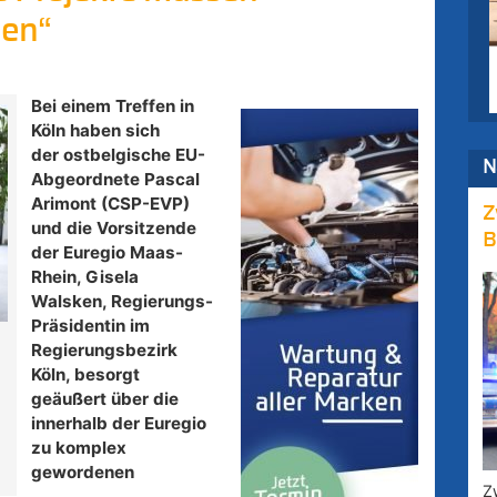
den“
Bei einem Treffen in
Köln haben sich
der ostbelgische EU-
N
Abgeordnete Pascal
Arimont (CSP-EVP)
Z
und die Vorsitzende
B
der Euregio Maas-
Rhein, Gisela
Walsken, Regierungs-
Präsidentin im
Regierungsbezirk
Köln, besorgt
geäußert über die
innerhalb der Euregio
zu komplex
gewordenen
Z