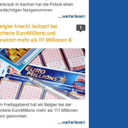
ankraub in Aachen hat die Polizei einen
erdächtigen festgenommen.
....weiterlesen
elgier knackt Jackpot bei
1
otterie EuroMillions und
ewinnt mehr als 111 Millionen €
m Freitagabend hat ein Belgier bei der
tterie EuroMillions mehr als 111 Millionen
uro gewonnen.
....weiterlesen