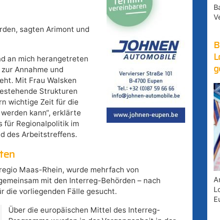
B
V
rden, sagten Arimont und
B
L
ind an mich herangetreten
g
s zur Annahme und
geht. Mit Frau Walsken
bestehende Strukturen
 wichtige Zeit für die
 werden kann“, erklärte
für Regionalpolitik im
 des Arbeitstreffens.
rten
uregio Maas-Rhein, wurde mehrfach von
A
 gemeinsam mit den Interreg-Behörden – nach
Lo
r die vorliegenden Fälle gesucht.
E
Über die europäischen Mittel des Interreg-