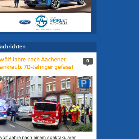
achrichten
wölf Jahre nach Aachener
0
ankraub: 70-Jähriger gefasst
wölf Jahre nach einem spektakulären