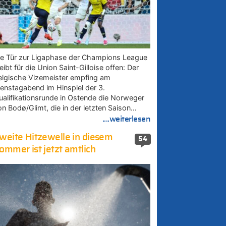
ie Tür zur Ligaphase der Champions League
eibt für die Union Saint-Gilloise offen: Der
elgische Vizemeister empfing am
ienstagabend im Hinspiel der 3.
ualifikationsrunde in Ostende die Norweger
on Bodø/Glimt, die in der letzten Saison…
....weiterlesen
weite Hitzewelle in diesem
54
ommer ist jetzt amtlich