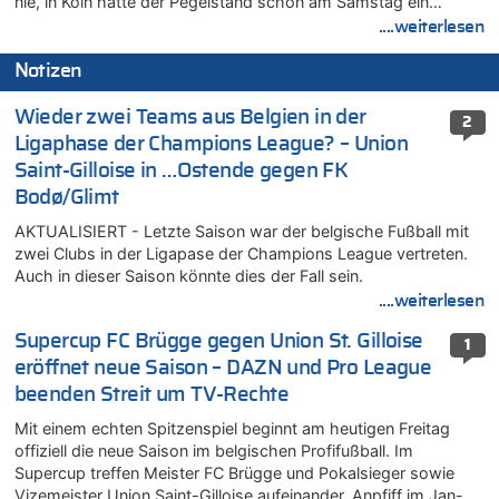
nie, in Köln hatte der Pegelstand schon am Samstag ein…
....weiterlesen
Notizen
Wieder zwei Teams aus Belgien in der
2
Ligaphase der Champions League? – Union
Saint-Gilloise in …Ostende gegen FK
Bodø/Glimt
AKTUALISIERT - Letzte Saison war der belgische Fußball mit
zwei Clubs in der Ligapase der Champions League vertreten.
Auch in dieser Saison könnte dies der Fall sein.
....weiterlesen
Supercup FC Brügge gegen Union St. Gilloise
1
eröffnet neue Saison – DAZN und Pro League
beenden Streit um TV-Rechte
Mit einem echten Spitzenspiel beginnt am heutigen Freitag
offiziell die neue Saison im belgischen Profifußball. Im
Supercup treffen Meister FC Brügge und Pokalsieger sowie
Vizemeister Union Saint-Gilloise aufeinander. Anpfiff im Jan-