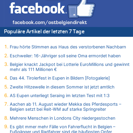
Politischer Eklat bei der Gedenkfeier in Marcinelle – Meloni:
„Schwerwiegende und beschämende Geste“
09.08.2026 - 08:40 von Guido Scholzen zu
Leipzig, Mechernich und die Frage: Wer steckt hinter den
Drohnen mit Strengstoff? War es Russland?
Populäre Artikel der letzten 7 Tage
09.08.2026 - 08:21 von Zuhörer zu
Aachen ab 11. August wieder Mekka des Pferdesports –
Frau hörte Stimmen aus Haus des verstorbenen Nachbarn
Belgien setzt bei Reit-WM auf starke Springreiter
Eschweiler: 16-Jähriger soll seine Oma ermordet haben
09.08.2026 - 07:40 von SoSo zu
Aachen ab 11. August wieder Mekka des Pferdesports –
Belgier knackt Jackpot bei Lotterie EuroMillions und gewinnt
Belgien setzt bei Reit-WM auf starke Springreiter
mehr als 111 Millionen €
09.08.2026 - 07:00 von Zuhörer zu
Das 44. Tirolerfest in Eupen in Bildern [Fotogalerie]
Wasserstand des Rheins in NRW so niedrig wie noch nie
Zweite Hitzewelle in diesem Sommer ist jetzt amtlich
09.08.2026 - 01:41 von Hugo Egon Bernhard von Sinnen zu
AS Eupen unterliegt Seraing im letzten Test mit 1:3
Leipzig, Mechernich und die Frage: Wer steckt hinter den
Drohnen mit Strengstoff? War es Russland?
Aachen ab 11. August wieder Mekka des Pferdesports –
Belgien setzt bei Reit-WM auf starke Springreiter
09.08.2026 - 01:10 von Peter S. zu
Leipzig, Mechernich und die Frage: Wer steckt hinter den
Mehrere Menschen in Londons City niedergestochen
Drohnen mit Strengstoff? War es Russland?
Es gibt mmer mehr Fälle von Fahrerflucht in Belgien –
09.08.2026 - 01:07 von Peter S. zu
Fußgänger und Radfahrer sind die häufigsten Opfer