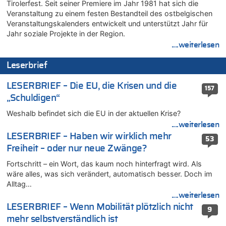
Tirolerfest. Seit seiner Premiere im Jahr 1981 hat sich die
08.08.2026 - 22:07 von Shari zu
Veranstaltung zu einem festen Bestandteil des ostbelgischen
Belgier knackt Jackpot bei Lotterie EuroMillions und gewinnt
Veranstaltungskalenders entwickelt und unterstützt Jahr für
mehr als 111 Millionen €
Jahr soziale Projekte in der Region.
....weiterlesen
08.08.2026 - 21:46 von Frage zu
Leipzig, Mechernich und die Frage: Wer steckt hinter den
Leserbrief
Drohnen mit Strengstoff? War es Russland?
08.08.2026 - 21:33 von Frage zu
LESERBRIEF – Die EU, die Krisen und die
157
Zwölf Jahre nach Aachener Bankraub: 70-Jähriger gefasst
„Schuldigen“
08.08.2026 - 21:28 von Noah Parmentier zu
Weshalb befindet sich die EU in der aktuellen Krise?
Leipzig, Mechernich und die Frage: Wer steckt hinter den
Drohnen mit Strengstoff? War es Russland?
....weiterlesen
LESERBRIEF – Haben wir wirklich mehr
08.08.2026 - 21:11 von Mungo zu
53
Freiheit – oder nur neue Zwänge?
Leipzig, Mechernich und die Frage: Wer steckt hinter den
Drohnen mit Strengstoff? War es Russland?
Fortschritt – ein Wort, das kaum noch hinterfragt wird. Als
08.08.2026 - 20:49 von Marcel Scholzen Eimerscheid zu
wäre alles, was sich verändert, automatisch besser. Doch im
Leipzig, Mechernich und die Frage: Wer steckt hinter den
Alltag…
Drohnen mit Strengstoff? War es Russland?
....weiterlesen
08.08.2026 - 20:34 von Dax zu
LESERBRIEF – Wenn Mobilität plötzlich nicht
9
Wasserstand des Rheins in NRW so niedrig wie noch nie
mehr selbstverständlich ist