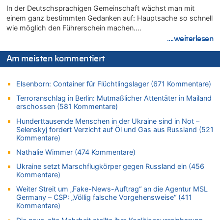
08.08.2026 - 20:32 von Joseph Meyer zu
In der Deutschsprachigen Gemeinschaft wächst man mit
Leipzig, Mechernich und die Frage: Wer steckt hinter den
einem ganz bestimmten Gedanken auf: Hauptsache so schnell
Drohnen mit Strengstoff? War es Russland?
wie möglich den Führerschein machen….
08.08.2026 - 20:20 von Joseph Meyer zu
....weiterlesen
Leipzig, Mechernich und die Frage: Wer steckt hinter den
Drohnen mit Strengstoff? War es Russland?
Am meisten kommentiert
08.08.2026 - 20:19 von Peter G zu
Zwölf Jahre nach Aachener Bankraub: 70-Jähriger gefasst
Elsenborn: Container für Flüchtlingslager (671 Kommentare)
08.08.2026 - 20:17 von Russentrolle zu
Terroranschlag in Berlin: Mutmaßlicher Attentäter in Mailand
Leipzig, Mechernich und die Frage: Wer steckt hinter den
erschossen (581 Kommentare)
Drohnen mit Strengstoff? War es Russland?
Hunderttausende Menschen in der Ukraine sind in Not –
08.08.2026 - 20:16 von Dax zu
Selenskyj fordert Verzicht auf Öl und Gas aus Russland (521
Wasserstand des Rheins in NRW so niedrig wie noch nie
Kommentare)
08.08.2026 - 20:13 von Dax zu
Nathalie Wimmer (474 Kommentare)
Zweite Hitzewelle in diesem Sommer ist jetzt amtlich
Ukraine setzt Marschflugkörper gegen Russland ein (456
08.08.2026 - 20:09 von Dax zu
Kommentare)
Zweite Hitzewelle in diesem Sommer ist jetzt amtlich
Weiter Streit um „Fake-News-Auftrag“ an die Agentur MSL
08.08.2026 - 20:06 von Dax zu
Germany – CSP: „Völlig falsche Vorgehensweise“ (411
Kommentare)
Zweite Hitzewelle in diesem Sommer ist jetzt amtlich
08.08.2026 - 19:00 von Peter G zu