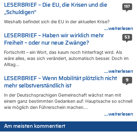
Wasserstand des Rheins in NRW so niedrig wie noch nie
LESERBRIEF – Die EU, die Krisen und die
157
06.08.2026 - 10:17 von Richtig zu
„Schuldigen“
Wasserstand des Rheins in NRW so niedrig wie noch nie
Weshalb befindet sich die EU in der aktuellen Krise?
06.08.2026 - 10:16 von Dax zu
....weiterlesen
Wasserstand des Rheins in NRW so niedrig wie noch nie
LESERBRIEF – Haben wir wirklich mehr
53
06.08.2026 - 10:09 von Dax zu
Freiheit – oder nur neue Zwänge?
Zweite Hitzewelle in diesem Sommer ist jetzt amtlich
Fortschritt – ein Wort, das kaum noch hinterfragt wird. Als
06.08.2026 - 10:02 von Soso zu
wäre alles, was sich verändert, automatisch besser. Doch im
Aachen ab 11. August wieder Mekka des Pferdesports –
Alltag…
Belgien setzt bei Reit-WM auf starke Springreiter
....weiterlesen
06.08.2026 - 09:22 von Zuhörer zu
LESERBRIEF – Wenn Mobilität plötzlich nicht
9
Wasserstand des Rheins in NRW so niedrig wie noch nie
mehr selbstverständlich ist
06.08.2026 - 09:13 von 5/11 zu
In der Deutschsprachigen Gemeinschaft wächst man mit
Wasserstand des Rheins in NRW so niedrig wie noch nie
einem ganz bestimmten Gedanken auf: Hauptsache so schnell
06.08.2026 - 09:05 von 5/11 zu
wie möglich den Führerschein machen….
Mehrere Menschen in Londons City niedergestochen
....weiterlesen
06.08.2026 - 08:39 von Eifel_er zu
Mehrere Menschen in Londons City niedergestochen
Am meisten kommentiert
06.08.2026 - 07:33 von Carine zu