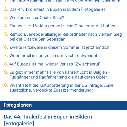
Frau hörte Stimmen aus Haus des verstorbenen Nachbarn
Wasserstand des Rheins in NRW so niedrig wie noch nie
06.08.2026 - 13:20 von Speck für die Mâuse zu
Das 44. Tirolerfest in Eupen in Bildern [Fotogalerie]
FIFA-Spitze demonstriert Einigkeit trotz Kritik und neuer
Wie kam es zur Ceuta-Krise?
Vorwürfe gegen Präsident Gianni Infantino
Eschweiler: 16-Jähriger soll seine Oma ermordet haben
06.08.2026 - 12:41 von Hugo Egon Bernhard von Sinnen zu
Frau hörte Stimmen aus Haus des verstorbenen Nachbarn
Remco Evenepoel alleiniger Rekordhalter nach viertem Sieg
bei der Clasica San Sebastián
06.08.2026 - 12:36 von Gärlinde zu
Aachen ab 11. August wieder Mekka des Pferdesports –
Zweite Hitzewelle in diesem Sommer ist jetzt amtlich
Belgien setzt bei Reit-WM auf starke Springreiter
Wohnmobil in Lontzen in der Nacht entwendet
06.08.2026 - 12:26 von Guido Scholzen zu
Auf Europa ist mal wieder Verlass [Zwischenruf]
Zweite Hitzewelle in diesem Sommer ist jetzt amtlich
Es gibt mmer mehr Fälle von Fahrerflucht in Belgien –
06.08.2026 - 12:17 von Sparwasser zu
Fußgänger und Radfahrer sind die häufigsten Opfer
Zweite Hitzewelle in diesem Sommer ist jetzt amtlich
Vivant stellt die Kulturförderung in der DG infrage: „Eine
06.08.2026 - 12:13 von Dax zu
zusätzliche, verdeckte Zusatzalimentierung“
Zweite Hitzewelle in diesem Sommer ist jetzt amtlich
06.08.2026 - 12:13 von Heinz F. zu
Fotogalerien
Mehrere Menschen in Londons City niedergestochen
06.08.2026 - 12:13 von Hugo Egon Bernhard von Sinnen zu
Das 44. Tirolerfest in Eupen in Bildern
Zweite Hitzewelle in diesem Sommer ist jetzt amtlich
[Fotogalerie]