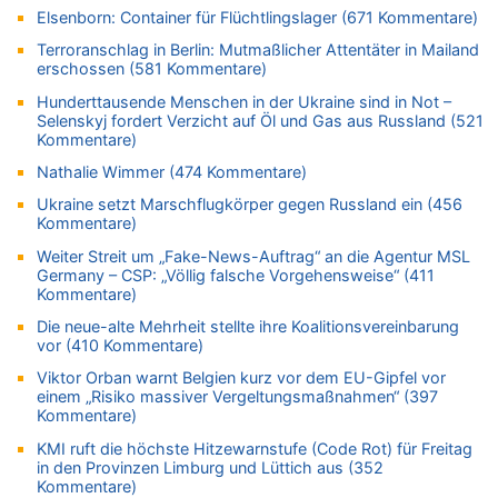
Wie kam es zur Ceuta-Krise?
Elsenborn: Container für Flüchtlingslager (671 Kommentare)
06.08.2026 - 07:30 von Ahja zu
Terroranschlag in Berlin: Mutmaßlicher Attentäter in Mailand
Wasserstand des Rheins in NRW so niedrig wie noch nie
erschossen (581 Kommentare)
06.08.2026 - 07:21 von PvD zu
Hunderttausende Menschen in der Ukraine sind in Not –
Selenskyj fordert Verzicht auf Öl und Gas aus Russland (521
Mehrere Menschen in Londons City niedergestochen
Kommentare)
06.08.2026 - 00:22 von Peter S. zu
Nathalie Wimmer (474 Kommentare)
Wasserstand des Rheins in NRW so niedrig wie noch nie
06.08.2026 - 00:01 von Hugo Egon Bernhard von Sinnen zu
Ukraine setzt Marschflugkörper gegen Russland ein (456
Kommentare)
Mehrere Menschen in Londons City niedergestochen
Weiter Streit um „Fake-News-Auftrag“ an die Agentur MSL
05.08.2026 - 23:29 von Zuhörer zu
Germany – CSP: „Völlig falsche Vorgehensweise“ (411
Wasserstand des Rheins in NRW so niedrig wie noch nie
Kommentare)
05.08.2026 - 22:35 von Chips zu
Die neue-alte Mehrheit stellte ihre Koalitionsvereinbarung
Wasserstand des Rheins in NRW so niedrig wie noch nie
vor (410 Kommentare)
05.08.2026 - 22:31 von Chips zu
Viktor Orban warnt Belgien kurz vor dem EU-Gipfel vor
Mehrere Menschen in Londons City niedergestochen
einem „Risiko massiver Vergeltungsmaßnahmen“ (397
Kommentare)
05.08.2026 - 22:18 von Kritisch denken zu
Mehrere Menschen in Londons City niedergestochen
KMI ruft die höchste Hitzewarnstufe (Code Rot) für Freitag
in den Provinzen Limburg und Lüttich aus (352
05.08.2026 - 21:53 von Karli Dall zu
Kommentare)
Mehrere Menschen in Londons City niedergestochen