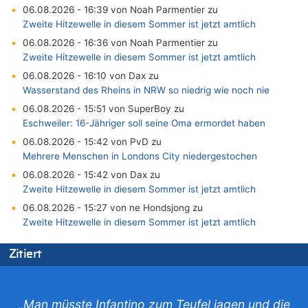
06.08.2026 - 16:39 von Noah Parmentier zu
Zweite Hitzewelle in diesem Sommer ist jetzt amtlich
06.08.2026 - 16:36 von Noah Parmentier zu
Zweite Hitzewelle in diesem Sommer ist jetzt amtlich
06.08.2026 - 16:10 von Dax zu
Wasserstand des Rheins in NRW so niedrig wie noch nie
06.08.2026 - 15:51 von SuperBoy zu
Eschweiler: 16-Jähriger soll seine Oma ermordet haben
06.08.2026 - 15:42 von PvD zu
Mehrere Menschen in Londons City niedergestochen
06.08.2026 - 15:42 von Dax zu
Zweite Hitzewelle in diesem Sommer ist jetzt amtlich
06.08.2026 - 15:27 von ne Hondsjong zu
Zweite Hitzewelle in diesem Sommer ist jetzt amtlich
06.08.2026 - 14:57 von Hugo Egon Bernhard von Sinnen zu
Zitiert
Zweite Hitzewelle in diesem Sommer ist jetzt amtlich
06.08.2026 - 14:51 von Ostbelgien Direkt zu
Zurück an den Rhein: Hendrich wechselt zum 1. FC Köln
„Man müsste Infantino zum Teufel jagen und die
06.08.2026 - 14:46 von Hugo Egon Bernhard von Sinnen zu