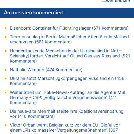
....weiterlesen
Leipzig, Mechernich und die Frage: Wer steckt hinter den
Drohnen mit Strengstoff? War es Russland?
Am meisten kommentiert
08.08.2026 - 20:19 von Peter G zu
Zwölf Jahre nach Aachener Bankraub: 70-Jähriger gefasst
Elsenborn: Container für Flüchtlingslager (671 Kommentare)
08.08.2026 - 20:17 von Russentrolle zu
Terroranschlag in Berlin: Mutmaßlicher Attentäter in Mailand
Leipzig, Mechernich und die Frage: Wer steckt hinter den
erschossen (581 Kommentare)
Drohnen mit Strengstoff? War es Russland?
Hunderttausende Menschen in der Ukraine sind in Not –
08.08.2026 - 20:16 von Dax zu
Selenskyj fordert Verzicht auf Öl und Gas aus Russland (521
Wasserstand des Rheins in NRW so niedrig wie noch nie
Kommentare)
08.08.2026 - 20:13 von Dax zu
Nathalie Wimmer (474 Kommentare)
Zweite Hitzewelle in diesem Sommer ist jetzt amtlich
Ukraine setzt Marschflugkörper gegen Russland ein (456
08.08.2026 - 20:09 von Dax zu
Kommentare)
Zweite Hitzewelle in diesem Sommer ist jetzt amtlich
Weiter Streit um „Fake-News-Auftrag“ an die Agentur MSL
08.08.2026 - 20:06 von Dax zu
Germany – CSP: „Völlig falsche Vorgehensweise“ (411
Kommentare)
Zweite Hitzewelle in diesem Sommer ist jetzt amtlich
08.08.2026 - 19:00 von Peter G zu
Die neue-alte Mehrheit stellte ihre Koalitionsvereinbarung
vor (410 Kommentare)
Leipzig, Mechernich und die Frage: Wer steckt hinter den
Drohnen mit Strengstoff? War es Russland?
Viktor Orban warnt Belgien kurz vor dem EU-Gipfel vor
einem „Risiko massiver Vergeltungsmaßnahmen“ (397
08.08.2026 - 18:48 von Marcel Scholzen Eimerscheid zu