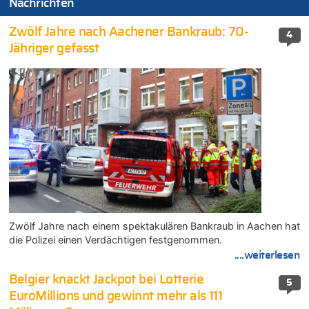
Nachrichten
Zwölf Jahre nach Aachener Bankraub: 70-
4
Jähriger gefasst
Zwölf Jahre nach einem spektakulären Bankraub in Aachen hat
die Polizei einen Verdächtigen festgenommen.
....weiterlesen
Belgier knackt Jackpot bei Lotterie
5
EuroMillions und gewinnt mehr als 111