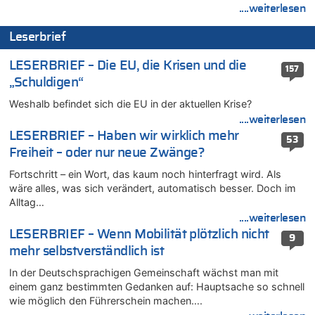
....weiterlesen
08.08.2026 - 21:46 von Frage zu
Leipzig, Mechernich und die Frage: Wer steckt hinter den
Leserbrief
Drohnen mit Strengstoff? War es Russland?
08.08.2026 - 21:33 von Frage zu
LESERBRIEF – Die EU, die Krisen und die
157
Zwölf Jahre nach Aachener Bankraub: 70-Jähriger gefasst
„Schuldigen“
08.08.2026 - 21:28 von Noah Parmentier zu
Weshalb befindet sich die EU in der aktuellen Krise?
Leipzig, Mechernich und die Frage: Wer steckt hinter den
Drohnen mit Strengstoff? War es Russland?
....weiterlesen
LESERBRIEF – Haben wir wirklich mehr
08.08.2026 - 21:11 von Mungo zu
53
Freiheit – oder nur neue Zwänge?
Leipzig, Mechernich und die Frage: Wer steckt hinter den
Drohnen mit Strengstoff? War es Russland?
Fortschritt – ein Wort, das kaum noch hinterfragt wird. Als
08.08.2026 - 20:49 von Marcel Scholzen Eimerscheid zu
wäre alles, was sich verändert, automatisch besser. Doch im
Leipzig, Mechernich und die Frage: Wer steckt hinter den
Alltag…
Drohnen mit Strengstoff? War es Russland?
....weiterlesen
08.08.2026 - 20:34 von Dax zu
LESERBRIEF – Wenn Mobilität plötzlich nicht
9
Wasserstand des Rheins in NRW so niedrig wie noch nie
mehr selbstverständlich ist
08.08.2026 - 20:32 von Joseph Meyer zu
In der Deutschsprachigen Gemeinschaft wächst man mit
Leipzig, Mechernich und die Frage: Wer steckt hinter den
einem ganz bestimmten Gedanken auf: Hauptsache so schnell
Drohnen mit Strengstoff? War es Russland?
wie möglich den Führerschein machen….
08.08.2026 - 20:20 von Joseph Meyer zu