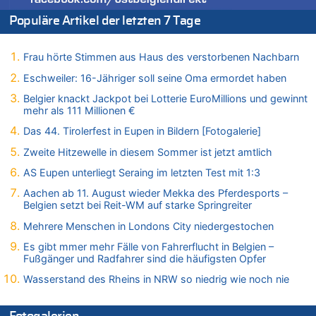
Leipzig, Mechernich und die Frage: Wer steckt hinter den
Drohnen mit Strengstoff? War es Russland?
Populäre Artikel der letzten 7 Tage
09.08.2026 - 08:21 von Zuhörer zu
Aachen ab 11. August wieder Mekka des Pferdesports –
Frau hörte Stimmen aus Haus des verstorbenen Nachbarn
Belgien setzt bei Reit-WM auf starke Springreiter
Eschweiler: 16-Jähriger soll seine Oma ermordet haben
09.08.2026 - 07:40 von SoSo zu
Aachen ab 11. August wieder Mekka des Pferdesports –
Belgier knackt Jackpot bei Lotterie EuroMillions und gewinnt
Belgien setzt bei Reit-WM auf starke Springreiter
mehr als 111 Millionen €
09.08.2026 - 07:00 von Zuhörer zu
Das 44. Tirolerfest in Eupen in Bildern [Fotogalerie]
Wasserstand des Rheins in NRW so niedrig wie noch nie
Zweite Hitzewelle in diesem Sommer ist jetzt amtlich
09.08.2026 - 01:41 von Hugo Egon Bernhard von Sinnen zu
AS Eupen unterliegt Seraing im letzten Test mit 1:3
Leipzig, Mechernich und die Frage: Wer steckt hinter den
Drohnen mit Strengstoff? War es Russland?
Aachen ab 11. August wieder Mekka des Pferdesports –
Belgien setzt bei Reit-WM auf starke Springreiter
09.08.2026 - 01:10 von Peter S. zu
Leipzig, Mechernich und die Frage: Wer steckt hinter den
Mehrere Menschen in Londons City niedergestochen
Drohnen mit Strengstoff? War es Russland?
Es gibt mmer mehr Fälle von Fahrerflucht in Belgien –
09.08.2026 - 01:07 von Peter S. zu
Fußgänger und Radfahrer sind die häufigsten Opfer
Leipzig, Mechernich und die Frage: Wer steckt hinter den
Wasserstand des Rheins in NRW so niedrig wie noch nie
Drohnen mit Strengstoff? War es Russland?
09.08.2026 - 01:05 von Peter S. zu