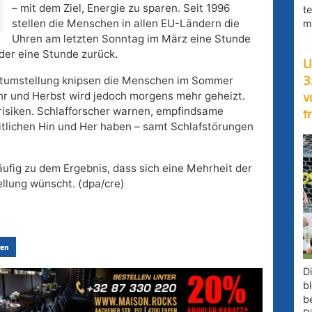
– mit dem Ziel, Energie zu sparen. Seit 1996
t
stellen die Menschen in allen EU-Ländern die
m
Uhren am letzten Sonntag im März eine Stunde
der eine Stunde zurück.
U
eitumstellung knipsen die Menschen im Sommer
3
ahr und Herbst wird jedoch morgens mehr geheizt.
v
isiken. Schlafforscher warnen, empfindsame
t
lichen Hin und Her haben – samt Schlafstörungen
fig zu dem Ergebnis, dass sich eine Mehrheit der
llung wünscht. (dpa/cre)
en
D
bl
b