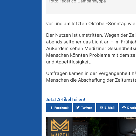
Foto: Federico Gambarini/dpa
vor und am letzten Oktober-Sonntag wie
Der Nutzen ist umstritten. Wegen der Z
abends seltener das Licht an – im Frühj
Außerdem sehen Mediziner Gesundheitsr
Menschen könnten Probleme mit dem zeit
und Appetitlosigkeit.
Umfragen kamen in der Vergangenheit häu
Menschen die Abschaffung der Zeitumste
Jetzt Artikel teilen!
Facebook
Twitter
E-Mail
Druck