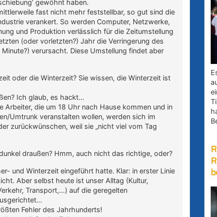
erschiebung‘ gewöhnt haben.
ittlerweile fast nicht mehr feststellbar, so gut sind die
 Industrie verankert. So werden Computer, Netzwerke,
anung und Produktion verlässlich für die Zeitumstellung
etzten (oder vorletzten?) Jahr die Verringerung des
Minute?) verursacht. Diese Umstellung findet aber
E
it oder die Winterzeit? Sie wissen, die Winterzeit ist
a
e
en? Ich glaub, es hackt…
Ti
ie Arbeiter, die um 18 Uhr nach Hause kommen und in
h
len/Umtrunk veranstalten wollen, werden sich im
B
er zurückwünschen, weil sie „nicht viel vom Tag
R
unkel draußen? Hmm, auch nicht das richtige, oder?
R
 und Winterzeit eingeführt hatte. Klar: in erster Linie
b
ht. Aber selbst heute ist unser Alltag (Kultur,
Verkehr, Transport,…) auf die geregelten
ausgerichtet…
größten Fehler des Jahrhunderts!