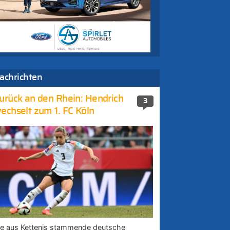
achrichten
urück an den Rhein: Hendrich
3
echselt zum 1. FC Köln
ie aus Kettenis stammende deutsche