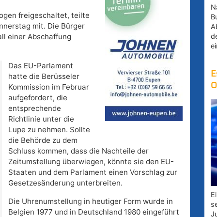
Na
gen freigeschaltet, teilte
B
nnerstag mit. Die Bürger
A
d
ll einer Abschaffung
e
Das EU-Parlament
E
hatte die Berüsseler
O
Kommission im Februar
aufgefordert, die
entsprechende
Richtlinie unter die
Lupe zu nehmen. Sollte
die Behörde zu dem
Schluss kommen, dass die Nachteile der
Zeitumstellung überwiegen, könnte sie den EU-
Staaten und dem Parlament einen Vorschlag zur
Gesetzesänderung unterbreiten.
E
Die Uhrenumstellung in heutiger Form wurde in
s
Belgien 1977 und in Deutschland 1980 eingeführt
J