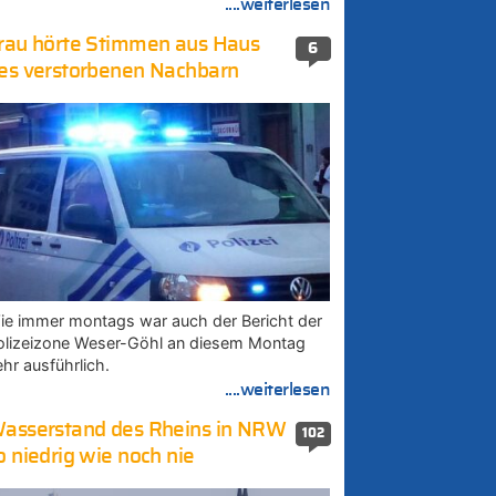
....weiterlesen
rau hörte Stimmen aus Haus
6
es verstorbenen Nachbarn
ie immer montags war auch der Bericht der
olizeizone Weser-Göhl an diesem Montag
ehr ausführlich.
....weiterlesen
asserstand des Rheins in NRW
102
o niedrig wie noch nie