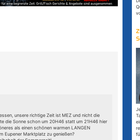
D
Q
v
Z
S
Je
gessen, unsere richtige Zeit ist MEZ und nicht die
T
ute die Sonne schon um 20H46 statt um 21H46 hier
e
chöneres als einen schönen warmen LANGEN
r
m Eupener Marktplatz zu genießen?
fü