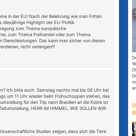
me in der EU! Nach der Belehrung wie man Fritten
 diesjährige Highlight der EU-Politik.
efragung zum Thema europäische
zerne, zum Thema Freihandel oder zum Thema
en Dienstleistungen. Das kann man sicher von diesen
erdienen, nicht verlangen!?
D
W
D
D
n
a
em? Ich bitte euch. Samstag nachts mal bis 06 Uhr bei
tags um 11 Uhr wieder beim Frühschoppen stehen, das
mstellung für den Trip nach Brasilien an die Küste ist
D
ge Zeitumstellung, HERR IM HIMMEL, WIE SOLLEN WIR
B
 Wissenschaftliche Studien zeigen, dass sich die Tiere