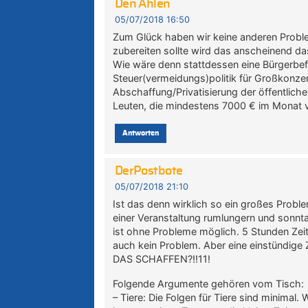
Den Ahlen
05/07/2018 16:50
Zum Glück haben wir keine anderen Proble
zubereiten sollte wird das anscheinend das
Wie wäre denn stattdessen eine Bürgerb
Steuer(vermeidungs)politik für Großkon
Abschaffung/Privatisierung der öffentlich
Leuten, die mindestens 7000 € im Monat v
Antworten
DerPostbote
05/07/2018 21:10
Ist das denn wirklich so ein großes Probl
einer Veranstaltung rumlungern und sonn
ist ohne Probleme möglich. 5 Stunden Zeitu
auch kein Problem. Aber eine einstündi
DAS SCHAFFEN?!!11!
Folgende Argumente gehören vom Tisch:
– Tiere: Die Folgen für Tiere sind minimal.