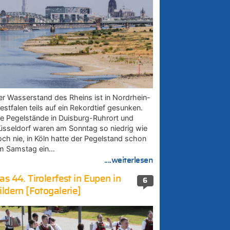
er Wasserstand des Rheins ist in Nordrhein-
estfalen teils auf ein Rekordtief gesunken.
ie Pegelstände in Duisburg-Ruhrort und
üsseldorf waren am Sonntag so niedrig wie
och nie, in Köln hatte der Pegelstand schon
m Samstag ein…
....weiterlesen
as 44. Tirolerfest in Eupen in
6
ildern [Fotogalerie]