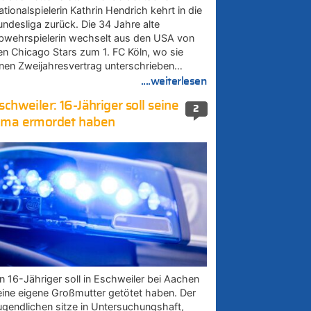
tionalspielerin Kathrin Hendrich kehrt in die
undesliga zurück. Die 34 Jahre alte
bwehrspielerin wechselt aus den USA von
en Chicago Stars zum 1. FC Köln, wo sie
inen Zweijahresvertrag unterschrieben…
....weiterlesen
schweiler: 16-Jähriger soll seine
2
ma ermordet haben
in 16-Jähriger soll in Eschweiler bei Aachen
eine eigene Großmutter getötet haben. Der
ugendlichen sitze in Untersuchungshaft,