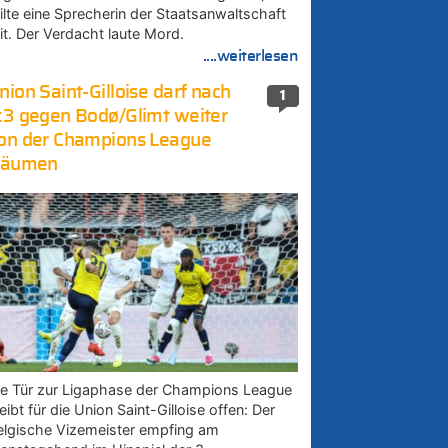
eilte eine Sprecherin der Staatsanwaltschaft
it. Der Verdacht laute Mord.
....weiterlesen
nion Saint-Gilloise darf nach
1
:3 gegen Bodø/Glimt weiter
on der Champions League
räumen
ie Tür zur Ligaphase der Champions League
eibt für die Union Saint-Gilloise offen: Der
elgische Vizemeister empfing am