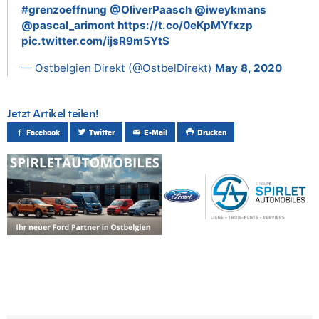
#grenzoeffnung
@OliverPaasch
@iweykmans
@pascal_arimont
https://t.co/0eKpMYfxzp
pic.twitter.com/ijsR9m5YtS
— Ostbelgien Direkt (@OstbelDirekt)
May 8, 2020
Jetzt Artikel teilen!
Facebook
Twitter
E-Mail
Drucken