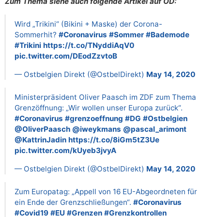
Zum Thema siehe auch folgende Artikel auf OD:
Wird „Trikini“ (Bikini + Maske) der Corona-
Sommerhit?
#Coronavirus
#Sommer
#Bademode
#Trikini
https://t.co/TNyddiAqV0
pic.twitter.com/DEodZzvtoB
— Ostbelgien Direkt (@OstbelDirekt)
May 14, 2020
Ministerpräsident Oliver Paasch im ZDF zum Thema
Grenzöffnung: „Wir wollen unser Europa zurück“.
#Coronavirus
#grenzoeffnung
#DG
#Ostbelgien
@OliverPaasch
@iweykmans
@pascal_arimont
@KattrinJadin
https://t.co/8iGm5tZ3Ue
pic.twitter.com/kUyeb3jvyA
— Ostbelgien Direkt (@OstbelDirekt)
May 14, 2020
Zum Europatag: „Appell von 16 EU-Abgeordneten für
ein Ende der Grenzschließungen“.
#Coronavirus
#Covid19
#EU
#Grenzen
#Grenzkontrollen