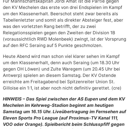
Für Mannschaftskapitän Jordi Amat ist die Partie gegen
den KV Mechelen das erste von drei Endspielen im Kampf
um den Klassenerhalt. Beerschot steht zwar bereits als
Tabellenletzter und somit als direkter Absteiger fest, aber
was den vorletzten Rang betrifft, der zu zwei
Relegationsspielen gegen den Zweiten der Division 1B
(voraussichtlich RWD Molenbeek) zwingt, ist der Vorsprung
auf den RFC Seraing auf 5 Punkte geschmolzen.
Heute Abend wird man schon viel klarer sehen im Kampf
um den Klassenerhalt, denn auch Seraing (um 18.30 Uhr
gegen OH Löwen) und Zulte Waregem (um 20.45 Uhr bei
Antwerp) spielen an diesem Samstag. Der KV Ostende
erreichte am Freitagabend bei Spitzenreiter Union St.
Gilloise ein 1:1, ist aber noch nicht definitiv gerettet. (cre)
HINWEIS – Das Spiel zwischen der AS Eupen und dem KV
Mechelen im Kehrweg-Stadion beginnt am heutigen
Samstag um 16.15 Uhr. Liveübertragung im Fernsehen auf
Eleven Sports Pro League (auf Proximus-TV Kanal 111,
VOO oder Orange). Spielbericht beim Schlusspfiff gegen