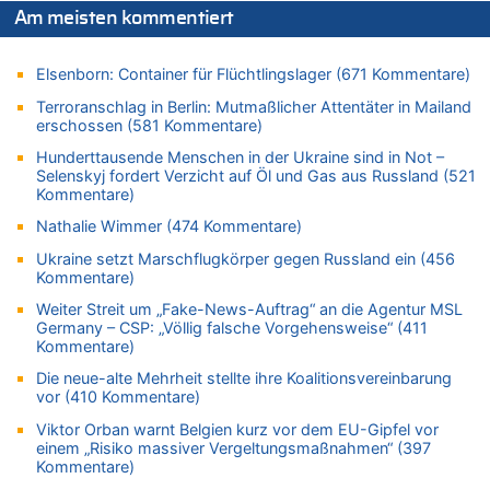
06.08.2026 - 13:20 von Speck für die Mâuse zu
Am meisten kommentiert
FIFA-Spitze demonstriert Einigkeit trotz Kritik und neuer
Vorwürfe gegen Präsident Gianni Infantino
Elsenborn: Container für Flüchtlingslager (671 Kommentare)
06.08.2026 - 12:41 von Hugo Egon Bernhard von Sinnen zu
Frau hörte Stimmen aus Haus des verstorbenen Nachbarn
Terroranschlag in Berlin: Mutmaßlicher Attentäter in Mailand
erschossen (581 Kommentare)
06.08.2026 - 12:36 von Gärlinde zu
Aachen ab 11. August wieder Mekka des Pferdesports –
Hunderttausende Menschen in der Ukraine sind in Not –
Belgien setzt bei Reit-WM auf starke Springreiter
Selenskyj fordert Verzicht auf Öl und Gas aus Russland (521
Kommentare)
06.08.2026 - 12:26 von Guido Scholzen zu
Nathalie Wimmer (474 Kommentare)
Zweite Hitzewelle in diesem Sommer ist jetzt amtlich
06.08.2026 - 12:17 von Sparwasser zu
Ukraine setzt Marschflugkörper gegen Russland ein (456
Kommentare)
Zweite Hitzewelle in diesem Sommer ist jetzt amtlich
Weiter Streit um „Fake-News-Auftrag“ an die Agentur MSL
06.08.2026 - 12:13 von Dax zu
Germany – CSP: „Völlig falsche Vorgehensweise“ (411
Zweite Hitzewelle in diesem Sommer ist jetzt amtlich
Kommentare)
06.08.2026 - 12:13 von Heinz F. zu
Die neue-alte Mehrheit stellte ihre Koalitionsvereinbarung
Mehrere Menschen in Londons City niedergestochen
vor (410 Kommentare)
06.08.2026 - 12:13 von Hugo Egon Bernhard von Sinnen zu
Viktor Orban warnt Belgien kurz vor dem EU-Gipfel vor
Zweite Hitzewelle in diesem Sommer ist jetzt amtlich
einem „Risiko massiver Vergeltungsmaßnahmen“ (397
Kommentare)
06.08.2026 - 12:08 von Medium zu
Frau hörte Stimmen aus Haus des verstorbenen Nachbarn