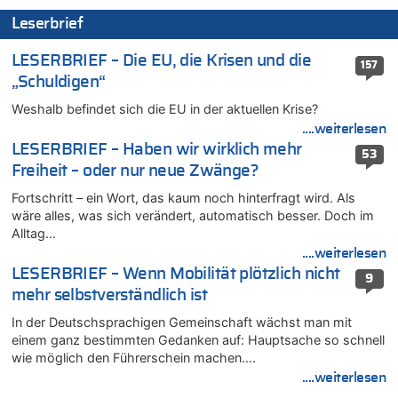
06.08.2026 - 14:44 von Coralie zu
Leserbrief
Zweite Hitzewelle in diesem Sommer ist jetzt amtlich
LESERBRIEF – Die EU, die Krisen und die
06.08.2026 - 14:41 von Coralie zu
157
Zweite Hitzewelle in diesem Sommer ist jetzt amtlich
„Schuldigen“
06.08.2026 - 14:26 von Hugo Egon Bernhard von Sinnen zu
Weshalb befindet sich die EU in der aktuellen Krise?
Zweite Hitzewelle in diesem Sommer ist jetzt amtlich
....weiterlesen
06.08.2026 - 14:11 von Dax zu
LESERBRIEF – Haben wir wirklich mehr
53
Zweite Hitzewelle in diesem Sommer ist jetzt amtlich
Freiheit – oder nur neue Zwänge?
06.08.2026 - 14:11 von Wolfgang zu
Fortschritt – ein Wort, das kaum noch hinterfragt wird. Als
Zurück an den Rhein: Hendrich wechselt zum 1. FC Köln
wäre alles, was sich verändert, automatisch besser. Doch im
06.08.2026 - 13:59 von Chips zu
Alltag…
Wasserstand des Rheins in NRW so niedrig wie noch nie
....weiterlesen
LESERBRIEF – Wenn Mobilität plötzlich nicht
06.08.2026 - 13:53 von Frage an den Hondsjong zu
9
Zweite Hitzewelle in diesem Sommer ist jetzt amtlich
mehr selbstverständlich ist
06.08.2026 - 13:34 von Zeitzeuge zu
In der Deutschsprachigen Gemeinschaft wächst man mit
Wasserstand des Rheins in NRW so niedrig wie noch nie
einem ganz bestimmten Gedanken auf: Hauptsache so schnell
wie möglich den Führerschein machen….
06.08.2026 - 13:27 von Hubert F. zu
....weiterlesen
Wasserstand des Rheins in NRW so niedrig wie noch nie