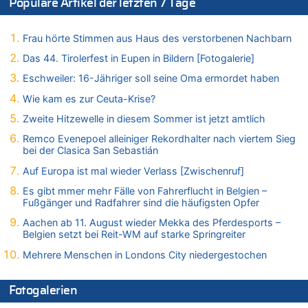
Populäre Artikel der letzten 7 Tage
Zweite Hitzewelle in diesem Sommer ist jetzt amtlich
06.08.2026 - 18:40 von Ostbelgien Direkt zu
Felice Mazzu soll Cheftrainer der AS Eupen werden
Frau hörte Stimmen aus Haus des verstorbenen Nachbarn
06.08.2026 - 18:29 von Zahlen zählen Fakten zu
Das 44. Tirolerfest in Eupen in Bildern [Fotogalerie]
Zweite Hitzewelle in diesem Sommer ist jetzt amtlich
Eschweiler: 16-Jähriger soll seine Oma ermordet haben
06.08.2026 - 17:51 von ne Hondsjong zu
Wie kam es zur Ceuta-Krise?
Zweite Hitzewelle in diesem Sommer ist jetzt amtlich
Zweite Hitzewelle in diesem Sommer ist jetzt amtlich
06.08.2026 - 17:24 von Dax zu
Zweite Hitzewelle in diesem Sommer ist jetzt amtlich
Remco Evenepoel alleiniger Rekordhalter nach viertem Sieg
bei der Clasica San Sebastián
06.08.2026 - 17:23 von Hans L. zu
Zweite Hitzewelle in diesem Sommer ist jetzt amtlich
Auf Europa ist mal wieder Verlass [Zwischenruf]
06.08.2026 - 17:21 von Dax zu
Es gibt mmer mehr Fälle von Fahrerflucht in Belgien –
Fußgänger und Radfahrer sind die häufigsten Opfer
Zweite Hitzewelle in diesem Sommer ist jetzt amtlich
06.08.2026 - 17:01 von Wahlstimme? zu
Aachen ab 11. August wieder Mekka des Pferdesports –
Belgien setzt bei Reit-WM auf starke Springreiter
FIFA-Spitze demonstriert Einigkeit trotz Kritik und neuer
Vorwürfe gegen Präsident Gianni Infantino
Mehrere Menschen in Londons City niedergestochen
06.08.2026 - 16:53 von Frage zu
Zweite Hitzewelle in diesem Sommer ist jetzt amtlich
Fotogalerien
06.08.2026 - 16:39 von Noah Parmentier zu