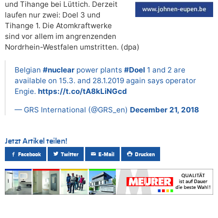
und Tihange bei Lüttich. Derzeit
laufen nur zwei: Doel 3 und
Tihange 1. Die Atomkraftwerke
sind vor allem im angrenzenden
Nordrhein-Westfalen umstritten. (dpa)
Belgian
#nuclear
power plants
#Doel
1 and 2 are
available on 15.3. and 28.1.2019 again says operator
Engie.
https://t.co/tA8kLiNGcd
— GRS International (@GRS_en)
December 21, 2018
Jetzt Artikel teilen!
Facebook
Twitter
E-Mail
Drucken