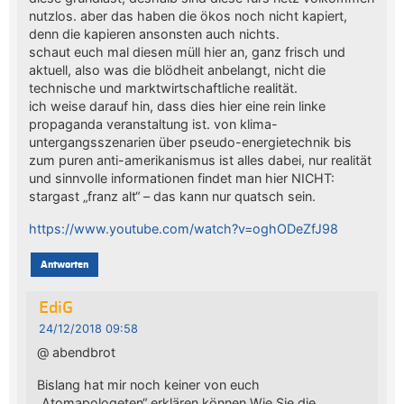
nutzlos. aber das haben die ökos noch nicht kapiert,
denn die kapieren ansonsten auch nichts.
schaut euch mal diesen müll hier an, ganz frisch und
aktuell, also was die blödheit anbelangt, nicht die
technische und marktwirtschaftliche realität.
ich weise darauf hin, dass dies hier eine rein linke
propaganda veranstaltung ist. von klima-
untergangsszenarien über pseudo-energietechnik bis
zum puren anti-amerikanismus ist alles dabei, nur realität
und sinnvolle informationen findet man hier NICHT:
stargast „franz alt“ – das kann nur quatsch sein.
https://www.youtube.com/watch?v=oghODeZfJ98
Antworten
EdiG
24/12/2018 09:58
@ abendbrot
Bislang hat mir noch keiner von euch
„Atomapologeten“ erklären können Wie Sie die