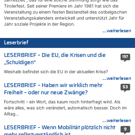
07.08.2026 - 14:33 von Ostbelgien Direkt zu
Tirolerfest. Seit seiner Premiere im Jahr 1981 hat sich die
Veranstaltung zu einem festen Bestandteil des ostbelgischen
Offiziell: Van Bommel wird Belgiens Nationaltrainer
Veranstaltungskalenders entwickelt und unterstützt Jahr für
07.08.2026 - 13:39 von alter weißer mann zu
Jahr soziale Projekte in der Region.
Zurück an den Rhein: Hendrich wechselt zum 1. FC Köln
....weiterlesen
07.08.2026 - 13:39 von Ach zu
Aachen ab 11. August wieder Mekka des Pferdesports –
Leserbrief
Belgien setzt bei Reit-WM auf starke Springreiter
07.08.2026 - 13:31 von Guido Scholzen zu
LESERBRIEF – Die EU, die Krisen und die
157
Wasserstand des Rheins in NRW so niedrig wie noch nie
„Schuldigen“
07.08.2026 - 13:23 von JoKrings zu
Weshalb befindet sich die EU in der aktuellen Krise?
In Belgien missachten zwei von drei Autofahrern das
....weiterlesen
Tempolimit in 30er-Zonen – Untersuchung von Vias
LESERBRIEF – Haben wir wirklich mehr
53
07.08.2026 - 13:20 von JoKrings zu
Freiheit – oder nur neue Zwänge?
In Belgien missachten zwei von drei Autofahrern das
Tempolimit in 30er-Zonen – Untersuchung von Vias
Fortschritt – ein Wort, das kaum noch hinterfragt wird. Als
wäre alles, was sich verändert, automatisch besser. Doch im
07.08.2026 - 13:04 von Kein Raser zu
Alltag…
In Belgien missachten zwei von drei Autofahrern das
....weiterlesen
Tempolimit in 30er-Zonen – Untersuchung von Vias
LESERBRIEF – Wenn Mobilität plötzlich nicht
9
07.08.2026 - 13:01 von Experten? zu
mehr selbstverständlich ist