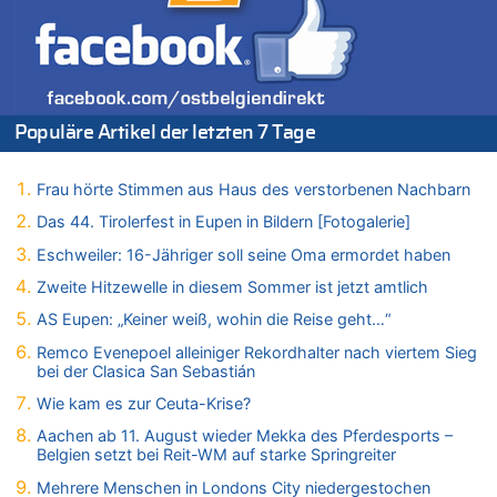
Zweite Hitzewelle in diesem Sommer ist jetzt amtlich
07.08.2026 - 20:22 von Anstreicher zu
Zweite Hitzewelle in diesem Sommer ist jetzt amtlich
07.08.2026 - 20:11 von Noah Parmentier zu
Zweite Hitzewelle in diesem Sommer ist jetzt amtlich
Populäre Artikel der letzten 7 Tage
07.08.2026 - 19:52 von Hugo Egon Bernhard von Sinnen zu
In Belgien missachten zwei von drei Autofahrern das
Frau hörte Stimmen aus Haus des verstorbenen Nachbarn
Tempolimit in 30er-Zonen – Untersuchung von Vias
Das 44. Tirolerfest in Eupen in Bildern [Fotogalerie]
07.08.2026 - 18:31 von Panda46 zu
Mark van Bommel offiziell als neuer Nationalcoach der Roten
Eschweiler: 16-Jähriger soll seine Oma ermordet haben
Teufel vorgestellt: „Ist mir eine große Ehre“
Zweite Hitzewelle in diesem Sommer ist jetzt amtlich
07.08.2026 - 17:56 von Mungo zu
AS Eupen: „Keiner weiß, wohin die Reise geht…“
Zweite Hitzewelle in diesem Sommer ist jetzt amtlich
Remco Evenepoel alleiniger Rekordhalter nach viertem Sieg
07.08.2026 - 17:55 von M der Block zu
bei der Clasica San Sebastián
AS Eupen: „Keiner weiß, wohin die Reise geht…“
Wie kam es zur Ceuta-Krise?
07.08.2026 - 16:38 von Joseph Meyer zu
Wasserstand des Rheins in NRW so niedrig wie noch nie
Aachen ab 11. August wieder Mekka des Pferdesports –
Belgien setzt bei Reit-WM auf starke Springreiter
07.08.2026 - 16:29 von Dax zu
In Belgien missachten zwei von drei Autofahrern das
Mehrere Menschen in Londons City niedergestochen