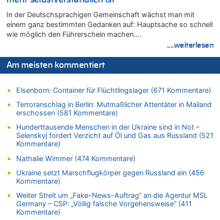
In Belgien missachten zwei von drei Autofahrern das
Tempolimit in 30er-Zonen – Untersuchung von Vias
In der Deutschsprachigen Gemeinschaft wächst man mit
einem ganz bestimmten Gedanken auf: Hauptsache so schnell
07.08.2026 - 12:43 von JoKrings zu
wie möglich den Führerschein machen….
Zweite Hitzewelle in diesem Sommer ist jetzt amtlich
....weiterlesen
07.08.2026 - 12:31 von Fassungslos zu
In Belgien missachten zwei von drei Autofahrern das
Am meisten kommentiert
Tempolimit in 30er-Zonen – Untersuchung von Vias
07.08.2026 - 11:31 von Zuhörer zu
Elsenborn: Container für Flüchtlingslager (671 Kommentare)
In Belgien missachten zwei von drei Autofahrern das
Tempolimit in 30er-Zonen – Untersuchung von Vias
Terroranschlag in Berlin: Mutmaßlicher Attentäter in Mailand
erschossen (581 Kommentare)
07.08.2026 - 11:23 von Dax zu
In Belgien missachten zwei von drei Autofahrern das
Hunderttausende Menschen in der Ukraine sind in Not –
Tempolimit in 30er-Zonen – Untersuchung von Vias
Selenskyj fordert Verzicht auf Öl und Gas aus Russland (521
Kommentare)
07.08.2026 - 11:20 von JoKrings zu
In Belgien missachten zwei von drei Autofahrern das
Nathalie Wimmer (474 Kommentare)
Tempolimit in 30er-Zonen – Untersuchung von Vias
Ukraine setzt Marschflugkörper gegen Russland ein (456
07.08.2026 - 11:15 von Dax zu
Kommentare)
Wie kam es zur Ceuta-Krise?
Weiter Streit um „Fake-News-Auftrag“ an die Agentur MSL
07.08.2026 - 11:12 von Frage zu
Germany – CSP: „Völlig falsche Vorgehensweise“ (411
Kommentare)
Wasserstand des Rheins in NRW so niedrig wie noch nie