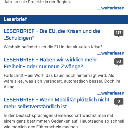
In Belgien missachten zwei von drei Autofahrern das
Jahr soziale Projekte in der Region.
Tempolimit in 30er-Zonen – Untersuchung von Vias
....weiterlesen
07.08.2026 - 11:20 von JoKrings zu
Leserbrief
In Belgien missachten zwei von drei Autofahrern das
Tempolimit in 30er-Zonen – Untersuchung von Vias
LESERBRIEF – Die EU, die Krisen und die
157
07.08.2026 - 11:15 von Dax zu
„Schuldigen“
Wie kam es zur Ceuta-Krise?
Weshalb befindet sich die EU in der aktuellen Krise?
07.08.2026 - 11:12 von Frage zu
Wasserstand des Rheins in NRW so niedrig wie noch nie
....weiterlesen
LESERBRIEF – Haben wir wirklich mehr
07.08.2026 - 10:29 von Soso zu
53
Freiheit – oder nur neue Zwänge?
Aachen ab 11. August wieder Mekka des Pferdesports –
Belgien setzt bei Reit-WM auf starke Springreiter
Fortschritt – ein Wort, das kaum noch hinterfragt wird. Als
07.08.2026 - 10:23 von Opa zu
wäre alles, was sich verändert, automatisch besser. Doch im
In Belgien missachten zwei von drei Autofahrern das
Alltag…
Tempolimit in 30er-Zonen – Untersuchung von Vias
....weiterlesen
07.08.2026 - 10:05 von Ostbelgien Direkt zu
LESERBRIEF – Wenn Mobilität plötzlich nicht
9
Soll Belgien Tempolimit auf Autobahnen erhöhen? – In
mehr selbstverständlich ist
Tschechien ab 2024 maximal 150 km/h erlaubt
In der Deutschsprachigen Gemeinschaft wächst man mit
07.08.2026 - 10:05 von N. A. Klar zu
einem ganz bestimmten Gedanken auf: Hauptsache so schnell
In Belgien missachten zwei von drei Autofahrern das
wie möglich den Führerschein machen….