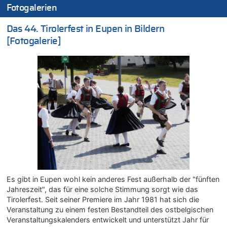
In Belgien missachten zwei von drei Autofahrern das
Fotogalerien
Tempolimit in 30er-Zonen – Untersuchung von Vias
07.08.2026 - 13:20 von JoKrings zu
Das 44. Tirolerfest in Eupen in Bildern
In Belgien missachten zwei von drei Autofahrern das
[Fotogalerie]
Tempolimit in 30er-Zonen – Untersuchung von Vias
07.08.2026 - 13:04 von Kein Raser zu
In Belgien missachten zwei von drei Autofahrern das
Tempolimit in 30er-Zonen – Untersuchung von Vias
07.08.2026 - 13:01 von Experten? zu
In Belgien missachten zwei von drei Autofahrern das
Tempolimit in 30er-Zonen – Untersuchung von Vias
07.08.2026 - 12:43 von JoKrings zu
Zweite Hitzewelle in diesem Sommer ist jetzt amtlich
07.08.2026 - 12:31 von Fassungslos zu
In Belgien missachten zwei von drei Autofahrern das
Tempolimit in 30er-Zonen – Untersuchung von Vias
Es gibt in Eupen wohl kein anderes Fest außerhalb der "fünften
07.08.2026 - 11:31 von Zuhörer zu
Jahreszeit", das für eine solche Stimmung sorgt wie das
In Belgien missachten zwei von drei Autofahrern das
Tirolerfest. Seit seiner Premiere im Jahr 1981 hat sich die
Tempolimit in 30er-Zonen – Untersuchung von Vias
Veranstaltung zu einem festen Bestandteil des ostbelgischen
07.08.2026 - 11:23 von Dax zu
Veranstaltungskalenders entwickelt und unterstützt Jahr für