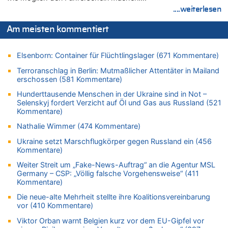
Tempolimit in 30er-Zonen – Untersuchung von Vias
....weiterlesen
07.08.2026 - 09:31 von Ermitler zu
Das 44. Tirolerfest in Eupen in Bildern [Fotogalerie]
Am meisten kommentiert
07.08.2026 - 09:18 von Noppi zu
AS Eupen: „Keiner weiß, wohin die Reise geht…“
Elsenborn: Container für Flüchtlingslager (671 Kommentare)
07.08.2026 - 09:03 von JoKrings zu
Terroranschlag in Berlin: Mutmaßlicher Attentäter in Mailand
Zweite Hitzewelle in diesem Sommer ist jetzt amtlich
erschossen (581 Kommentare)
07.08.2026 - 01:12 von WK zu
Hunderttausende Menschen in der Ukraine sind in Not –
Warum die Waldbrände in Frankreich und Spanien Rekorde
Selenskyj fordert Verzicht auf Öl und Gas aus Russland (521
brechen [Fragen & Antworten]
Kommentare)
07.08.2026 - 01:03 von Hugo Egon Bernhard von Sinnen zu
Nathalie Wimmer (474 Kommentare)
Zweite Hitzewelle in diesem Sommer ist jetzt amtlich
Ukraine setzt Marschflugkörper gegen Russland ein (456
07.08.2026 - 00:50 von WK zu
Kommentare)
Wie kam es zur Ceuta-Krise?
Weiter Streit um „Fake-News-Auftrag“ an die Agentur MSL
07.08.2026 - 00:06 von 5/11 zu
Germany – CSP: „Völlig falsche Vorgehensweise“ (411
Kommentare)
Mehrere Menschen in Londons City niedergestochen
Die neue-alte Mehrheit stellte ihre Koalitionsvereinbarung
06.08.2026 - 23:53 von Foto Anneliese zu
vor (410 Kommentare)
Mehrere Menschen in Londons City niedergestochen
Viktor Orban warnt Belgien kurz vor dem EU-Gipfel vor
06.08.2026 - 23:25 von WK zu