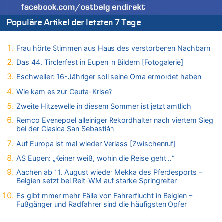
Belgien setzt bei Reit-WM auf starke Springreiter
07.08.2026 - 15:13 von Joseph Meyer zu
Populäre Artikel der letzten 7 Tage
Mark van Bommel offiziell als neuer Nationalcoach der Roten
Teufel vorgestellt: „Ist mir eine große Ehre“
Frau hörte Stimmen aus Haus des verstorbenen Nachbarn
07.08.2026 - 15:06 von Wolfgang2 zu
Kollision zwischen Autofahrer und Radfahrer an RAVeL-Weg
Das 44. Tirolerfest in Eupen in Bildern [Fotogalerie]
07.08.2026 - 14:35 von Vorfahrt zu
Eschweiler: 16-Jähriger soll seine Oma ermordet haben
In Belgien missachten zwei von drei Autofahrern das
Wie kam es zur Ceuta-Krise?
Tempolimit in 30er-Zonen – Untersuchung von Vias
Zweite Hitzewelle in diesem Sommer ist jetzt amtlich
07.08.2026 - 14:33 von Ostbelgien Direkt zu
Offiziell: Van Bommel wird Belgiens Nationaltrainer
Remco Evenepoel alleiniger Rekordhalter nach viertem Sieg
bei der Clasica San Sebastián
07.08.2026 - 13:39 von alter weißer mann zu
Zurück an den Rhein: Hendrich wechselt zum 1. FC Köln
Auf Europa ist mal wieder Verlass [Zwischenruf]
07.08.2026 - 13:39 von Ach zu
AS Eupen: „Keiner weiß, wohin die Reise geht…“
Aachen ab 11. August wieder Mekka des Pferdesports –
Aachen ab 11. August wieder Mekka des Pferdesports –
Belgien setzt bei Reit-WM auf starke Springreiter
Belgien setzt bei Reit-WM auf starke Springreiter
07.08.2026 - 13:31 von Guido Scholzen zu
Es gibt mmer mehr Fälle von Fahrerflucht in Belgien –
Wasserstand des Rheins in NRW so niedrig wie noch nie
Fußgänger und Radfahrer sind die häufigsten Opfer
07.08.2026 - 13:23 von JoKrings zu