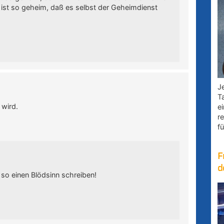
 ist so geheim, daß es selbst der Geheimdienst
Je
T
 wird.
e
r
fü
F
d
 so einen Blödsinn schreiben!