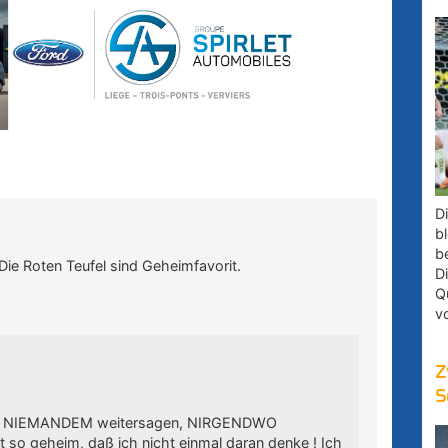
D
bl
b
Die Roten Teufel sind Geheimfavorit.
D
Q
v
Z
S
es NIEMANDEM weitersagen, NIRGENDWO
st so geheim, daß ich nicht einmal daran denke ! Ich