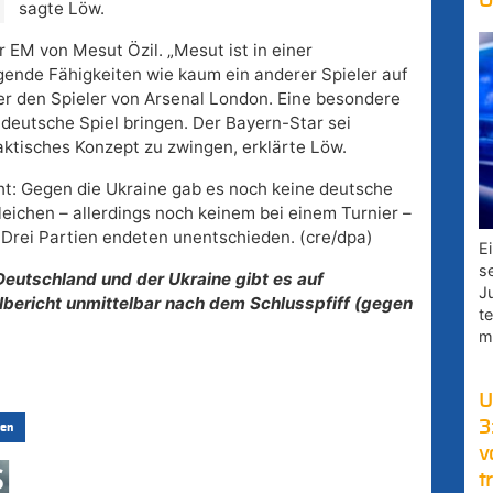
O
sagte Löw.
r EM von Mesut Özil. „Mesut ist in einer
ende Fähigkeiten wie kaum ein anderer Spieler auf
ner den Spieler von Arsenal London. Eine besondere
 deutsche Spiel bringen. Der Bayern-Star sei
aktisches Konzept zu zwingen, erklärte Löw.
ht: Gegen die Ukraine gab es noch keine deutsche
leichen – allerdings noch keinem bei einem Turnier –
Drei Partien endeten unentschieden. (cre/dpa)
E
s
utschland und der Ukraine gibt es auf
J
elbericht unmittelbar nach dem Schlusspfiff (gegen
t
m
U
3
en
v
t