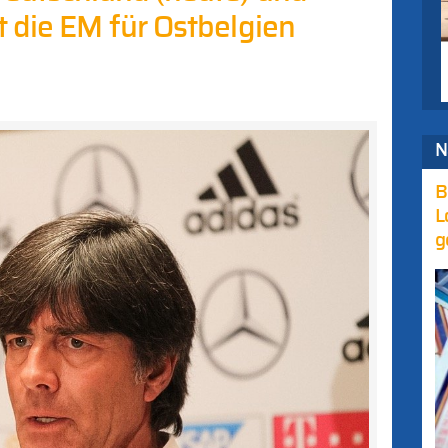
 die EM für Ostbelgien
N
B
L
g