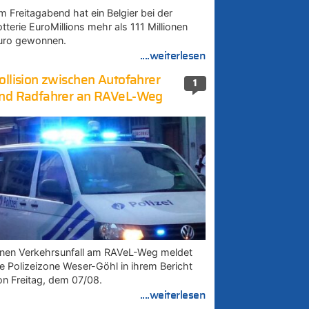
m Freitagabend hat ein Belgier bei der
tterie EuroMillions mehr als 111 Millionen
uro gewonnen.
....weiterlesen
ollision zwischen Autofahrer
1
nd Radfahrer an RAVeL-Weg
inen Verkehrsunfall am RAVeL-Weg meldet
ie Polizeizone Weser-Göhl in ihrem Bericht
on Freitag, dem 07/08.
....weiterlesen