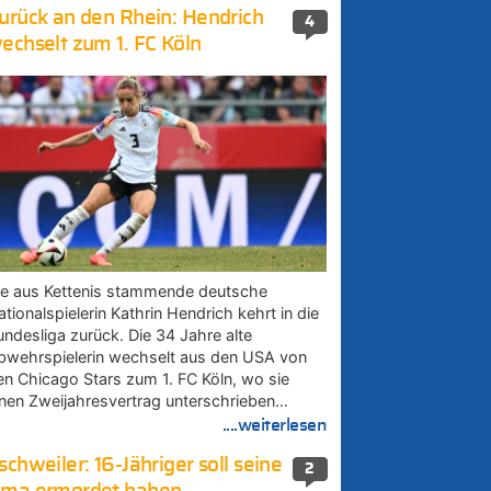
urück an den Rhein: Hendrich
4
echselt zum 1. FC Köln
ie aus Kettenis stammende deutsche
tionalspielerin Kathrin Hendrich kehrt in die
undesliga zurück. Die 34 Jahre alte
bwehrspielerin wechselt aus den USA von
en Chicago Stars zum 1. FC Köln, wo sie
inen Zweijahresvertrag unterschrieben…
....weiterlesen
schweiler: 16-Jähriger soll seine
2