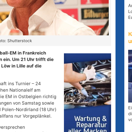
A
Lo
E
K
to: Shutterstock
u
ball-EM in Frankreich
in. Um 21 Uhr trifft die
öw in Lille auf die
ft ins Turnier – 24
chen Nationalelf am
ie EM in Ostbelgien richtig
gnungen von Samstag sowie
E
 Polen-Nordirland (18 Uhr)
d
allfans nur Vorgeplänkel.
v
 versprechen