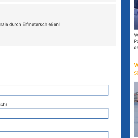
nale durch Elfmeterschießen!
W
P
s
W
s
ich)