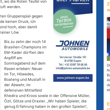
t, wo die Roten Teufel von
Z
tuft werden.
w
sten Gruppenspiel gegen
nde keinen Druck, ich
sind hoch, aber damit
rainer Löw.
Bis zu zehn der noch 14
Brasilien-Champions im
EM-Kader dürften den
Anpfiff am
Sonntagabend auf dem
D
Rasen erleben: Neuer
Na
im Tor, Höwedes,
B
Boateng und Mustafi in
A
der Abwehr, im
d
e
defensiven Mittelfeld
Khedira und Kroos sowie in der Offensive Müller,
Özil, Götze und Draxler. „Wir haben Spieler, die
E
genug Erfahrung haben in den großen Spielen“,