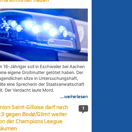
ma ermordet haben
in 16-Jähriger soll in Eschweiler bei Aachen
eine eigene Großmutter getötet haben. Der
ugendlichen sitze in Untersuchungshaft,
eilte eine Sprecherin der Staatsanwaltschaft
it. Der Verdacht laute Mord.
....weiterlesen
nion Saint-Gilloise darf nach
1
:3 gegen Bodø/Glimt weiter
on der Champions League
räumen