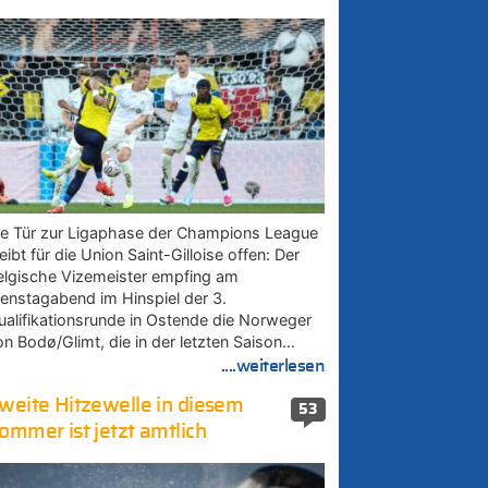
ie Tür zur Ligaphase der Champions League
eibt für die Union Saint-Gilloise offen: Der
elgische Vizemeister empfing am
ienstagabend im Hinspiel der 3.
ualifikationsrunde in Ostende die Norweger
on Bodø/Glimt, die in der letzten Saison…
....weiterlesen
weite Hitzewelle in diesem
53
ommer ist jetzt amtlich