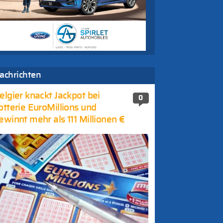
achrichten
elgier knackt Jackpot bei
0
otterie EuroMillions und
ewinnt mehr als 111 Millionen €