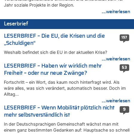
Wasserstand des Rheins in NRW so niedrig wie noch nie
Jahr soziale Projekte in der Region.
06.08.2026 - 13:53 von Frage an den Hondsjong zu
....weiterlesen
Zweite Hitzewelle in diesem Sommer ist jetzt amtlich
Leserbrief
06.08.2026 - 13:34 von Zeitzeuge zu
Wasserstand des Rheins in NRW so niedrig wie noch nie
LESERBRIEF – Die EU, die Krisen und die
157
06.08.2026 - 13:27 von Hubert F. zu
„Schuldigen“
Wasserstand des Rheins in NRW so niedrig wie noch nie
Weshalb befindet sich die EU in der aktuellen Krise?
06.08.2026 - 13:20 von Speck für die Mâuse zu
....weiterlesen
FIFA-Spitze demonstriert Einigkeit trotz Kritik und neuer
Vorwürfe gegen Präsident Gianni Infantino
LESERBRIEF – Haben wir wirklich mehr
53
Freiheit – oder nur neue Zwänge?
06.08.2026 - 12:41 von Hugo Egon Bernhard von Sinnen zu
Frau hörte Stimmen aus Haus des verstorbenen Nachbarn
Fortschritt – ein Wort, das kaum noch hinterfragt wird. Als
06.08.2026 - 12:36 von Gärlinde zu
wäre alles, was sich verändert, automatisch besser. Doch im
Alltag…
Aachen ab 11. August wieder Mekka des Pferdesports –
Belgien setzt bei Reit-WM auf starke Springreiter
....weiterlesen
LESERBRIEF – Wenn Mobilität plötzlich nicht
06.08.2026 - 12:26 von Guido Scholzen zu
9
Zweite Hitzewelle in diesem Sommer ist jetzt amtlich
mehr selbstverständlich ist
06.08.2026 - 12:17 von Sparwasser zu
In der Deutschsprachigen Gemeinschaft wächst man mit
Zweite Hitzewelle in diesem Sommer ist jetzt amtlich
einem ganz bestimmten Gedanken auf: Hauptsache so schnell