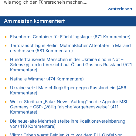
wie möglich den Führerschein machen….
06.08.2026 - 12:13 von Dax zu
....weiterlesen
Zweite Hitzewelle in diesem Sommer ist jetzt amtlich
06.08.2026 - 12:13 von Heinz F. zu
Am meisten kommentiert
Mehrere Menschen in Londons City niedergestochen
06.08.2026 - 12:13 von Hugo Egon Bernhard von Sinnen zu
Elsenborn: Container für Flüchtlingslager (671 Kommentare)
Zweite Hitzewelle in diesem Sommer ist jetzt amtlich
Terroranschlag in Berlin: Mutmaßlicher Attentäter in Mailand
06.08.2026 - 12:08 von Medium zu
erschossen (581 Kommentare)
Frau hörte Stimmen aus Haus des verstorbenen Nachbarn
Hunderttausende Menschen in der Ukraine sind in Not –
06.08.2026 - 11:52 von Hubert F. zu
Selenskyj fordert Verzicht auf Öl und Gas aus Russland (521
Zweite Hitzewelle in diesem Sommer ist jetzt amtlich
Kommentare)
06.08.2026 - 11:46 von Ermitler zu
Nathalie Wimmer (474 Kommentare)
Zweite Hitzewelle in diesem Sommer ist jetzt amtlich
Ukraine setzt Marschflugkörper gegen Russland ein (456
06.08.2026 - 11:42 von Willi Müller zu
Kommentare)
Eschweiler: 16-Jähriger soll seine Oma ermordet haben
Weiter Streit um „Fake-News-Auftrag“ an die Agentur MSL
06.08.2026 - 11:35 von ne Hondsjong zu
Germany – CSP: „Völlig falsche Vorgehensweise“ (411
Zweite Hitzewelle in diesem Sommer ist jetzt amtlich
Kommentare)
06.08.2026 - 11:11 von Dax zu
Die neue-alte Mehrheit stellte ihre Koalitionsvereinbarung
Wie kam es zur Ceuta-Krise?
vor (410 Kommentare)
06.08.2026 - 10:39 von Mungo zu
Viktor Orban warnt Belgien kurz vor dem EU-Gipfel vor