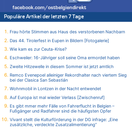
Zweite Hitzewelle in diesem Sommer ist jetzt amtlich
06.08.2026 - 17:01 von Wahlstimme? zu
Populäre Artikel der letzten 7 Tage
FIFA-Spitze demonstriert Einigkeit trotz Kritik und neuer
Vorwürfe gegen Präsident Gianni Infantino
Frau hörte Stimmen aus Haus des verstorbenen Nachbarn
06.08.2026 - 16:53 von Frage zu
Zweite Hitzewelle in diesem Sommer ist jetzt amtlich
Das 44. Tirolerfest in Eupen in Bildern [Fotogalerie]
06.08.2026 - 16:39 von Noah Parmentier zu
Wie kam es zur Ceuta-Krise?
Zweite Hitzewelle in diesem Sommer ist jetzt amtlich
Eschweiler: 16-Jähriger soll seine Oma ermordet haben
06.08.2026 - 16:36 von Noah Parmentier zu
Zweite Hitzewelle in diesem Sommer ist jetzt amtlich
Zweite Hitzewelle in diesem Sommer ist jetzt amtlich
Remco Evenepoel alleiniger Rekordhalter nach viertem Sieg
06.08.2026 - 16:10 von Dax zu
bei der Clasica San Sebastián
Wasserstand des Rheins in NRW so niedrig wie noch nie
Wohnmobil in Lontzen in der Nacht entwendet
06.08.2026 - 15:51 von SuperBoy zu
Eschweiler: 16-Jähriger soll seine Oma ermordet haben
Auf Europa ist mal wieder Verlass [Zwischenruf]
06.08.2026 - 15:42 von PvD zu
Es gibt mmer mehr Fälle von Fahrerflucht in Belgien –
Mehrere Menschen in Londons City niedergestochen
Fußgänger und Radfahrer sind die häufigsten Opfer
06.08.2026 - 15:42 von Dax zu
Vivant stellt die Kulturförderung in der DG infrage: „Eine
zusätzliche, verdeckte Zusatzalimentierung“
Zweite Hitzewelle in diesem Sommer ist jetzt amtlich