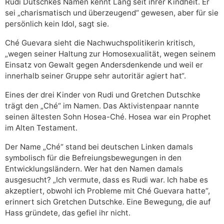
Rudi Dutschkes Namen kennt Lang seit ihrer Kindheit. Er
sei „charismatisch und überzeugend“ gewesen, aber für sie
persönlich kein Idol, sagt sie.
Ché Guevara sieht die Nachwuchspolitikerin kritisch,
„wegen seiner Haltung zur Homosexualität, wegen seinem
Einsatz von Gewalt gegen Andersdenkende und weil er
innerhalb seiner Gruppe sehr autoritär agiert hat“.
Eines der drei Kinder von Rudi und Gretchen Dutschke
trägt den „Ché“ im Namen. Das Aktivistenpaar nannte
seinen ältesten Sohn Hosea-Ché. Hosea war ein Prophet
im Alten Testament.
Der Name „Ché“ stand bei deutschen Linken damals
symbolisch für die Befreiungsbewegungen in den
Entwicklungsländern. Wer hat den Namen damals
ausgesucht? „Ich vermute, dass es Rudi war. Ich habe es
akzeptiert, obwohl ich Probleme mit Ché Guevara hatte“,
erinnert sich Gretchen Dutschke. Eine Bewegung, die auf
Hass gründete, das gefiel ihr nicht.