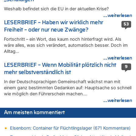
Fußgänger und Radfahrer sind die häufigsten Opfer
Weshalb befindet sich die EU in der aktuellen Krise?
05.08.2026 - 19:34 von Mungo zu
....weiterlesen
Warum die Waldbrände in Frankreich und Spanien Rekorde
brechen [Fragen & Antworten]
LESERBRIEF – Haben wir wirklich mehr
53
Freiheit – oder nur neue Zwänge?
05.08.2026 - 19:21 von Hugo Egon Bernhard von Sinnen zu
Mehrere Menschen in Londons City niedergestochen
Fortschritt – ein Wort, das kaum noch hinterfragt wird. Als
05.08.2026 - 19:17 von Pierre zu
wäre alles, was sich verändert, automatisch besser. Doch im
Alltag…
Mehrere Menschen in Londons City niedergestochen
....weiterlesen
05.08.2026 - 19:16 von Mungo zu
LESERBRIEF – Wenn Mobilität plötzlich nicht
Zweite Hitzewelle in diesem Sommer ist jetzt amtlich
9
mehr selbstverständlich ist
05.08.2026 - 19:16 von Hugo Egon Bernhard von Sinnen zu
Wasserstand des Rheins in NRW so niedrig wie noch nie
In der Deutschsprachigen Gemeinschaft wächst man mit
einem ganz bestimmten Gedanken auf: Hauptsache so schnell
05.08.2026 - 19:11 von Carine zu
wie möglich den Führerschein machen….
Wie kam es zur Ceuta-Krise?
....weiterlesen
05.08.2026 - 19:09 von Carine zu
Wie kam es zur Ceuta-Krise?
Am meisten kommentiert
05.08.2026 - 18:55 von Der Patriot zu
Wasserstand des Rheins in NRW so niedrig wie noch nie
Elsenborn: Container für Flüchtlingslager (671 Kommentare)
05.08.2026 - 18:35 von Der Patriot zu