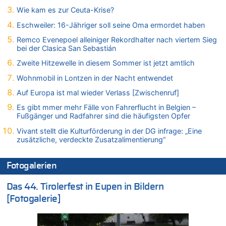
06.08.2026 - 00:01 von Hugo Egon Bernhard von Sinnen zu
Wie kam es zur Ceuta-Krise?
Mehrere Menschen in Londons City niedergestochen
Eschweiler: 16-Jähriger soll seine Oma ermordet haben
05.08.2026 - 23:29 von Zuhörer zu
Wasserstand des Rheins in NRW so niedrig wie noch nie
Remco Evenepoel alleiniger Rekordhalter nach viertem Sieg
bei der Clasica San Sebastián
05.08.2026 - 22:35 von Chips zu
Wasserstand des Rheins in NRW so niedrig wie noch nie
Zweite Hitzewelle in diesem Sommer ist jetzt amtlich
05.08.2026 - 22:31 von Chips zu
Wohnmobil in Lontzen in der Nacht entwendet
Mehrere Menschen in Londons City niedergestochen
Auf Europa ist mal wieder Verlass [Zwischenruf]
05.08.2026 - 22:18 von Kritisch denken zu
Es gibt mmer mehr Fälle von Fahrerflucht in Belgien –
Mehrere Menschen in Londons City niedergestochen
Fußgänger und Radfahrer sind die häufigsten Opfer
05.08.2026 - 21:53 von Karli Dall zu
Vivant stellt die Kulturförderung in der DG infrage: „Eine
Mehrere Menschen in Londons City niedergestochen
zusätzliche, verdeckte Zusatzalimentierung“
05.08.2026 - 21:15 von Joseph Meyer zu
Wasserstand des Rheins in NRW so niedrig wie noch nie
Fotogalerien
05.08.2026 - 21:10 von Ahja zu
Wasserstand des Rheins in NRW so niedrig wie noch nie
Das 44. Tirolerfest in Eupen in Bildern
05.08.2026 - 21:05 von Oberstes Kommentargremium zu
[Fotogalerie]
Wie kam es zur Ceuta-Krise?
05.08.2026 - 20:50 von Tierexperte zu