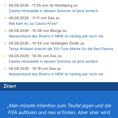
06.08.2026 - 11:35 von ne Hondsjong zu
Zweite Hitzewelle in diesem Sommer ist jetzt amtlich
06.08.2026 - 11:11 von Dax zu
Wie kam es zur Ceuta-Krise?
06.08.2026 - 10:39 von Mungo zu
Wasserstand des Rheins in NRW so niedrig wie noch nie
06.08.2026 - 10:34 von Ostbelgien Direkt zu
Tessa Wullaert knackt die 100-Tore-Marke für die Red Flames
06.08.2026 - 10:20 von Dax zu
Zweite Hitzewelle in diesem Sommer ist jetzt amtlich
06.08.2026 - 10:18 von Dax zu
Wasserstand des Rheins in NRW so niedrig wie noch nie
06.08.2026 - 10:17 von Richtig zu
Zitiert
Wasserstand des Rheins in NRW so niedrig wie noch nie
06.08.2026 - 10:16 von Dax zu
Wasserstand des Rheins in NRW so niedrig wie noch nie
„Man müsste Infantino zum Teufel jagen und die
06.08.2026 - 10:09 von Dax zu
FIFA auflösen und neu erfinden. Aber eher wird
Zweite Hitzewelle in diesem Sommer ist jetzt amtlich