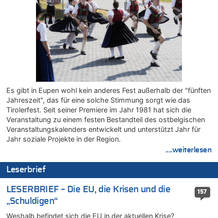
08.08.2026 - 02:19 von Peter S. zu
In Belgien missachten zwei von drei Autofahrern das
Tempolimit in 30er-Zonen – Untersuchung von Vias
08.08.2026 - 00:26 von klar zu
Mehrere Menschen in Londons City niedergestochen
07.08.2026 - 23:52 von Hans L. zu
Aachen ab 11. August wieder Mekka des Pferdesports –
Belgien setzt bei Reit-WM auf starke Springreiter
Es gibt in Eupen wohl kein anderes Fest außerhalb der "fünften
07.08.2026 - 22:12 von Pitstop zu
Jahreszeit", das für eine solche Stimmung sorgt wie das
Mark van Bommel offiziell als neuer Nationalcoach der Roten
Tirolerfest. Seit seiner Premiere im Jahr 1981 hat sich die
Teufel vorgestellt: „Ist mir eine große Ehre“
Veranstaltung zu einem festen Bestandteil des ostbelgischen
07.08.2026 - 22:03 von Ach zu
Veranstaltungskalenders entwickelt und unterstützt Jahr für
Aachen ab 11. August wieder Mekka des Pferdesports –
Jahr soziale Projekte in der Region.
Belgien setzt bei Reit-WM auf starke Springreiter
....weiterlesen
07.08.2026 - 20:57 von michlaustderaffe zu
Leserbrief
Zweite Hitzewelle in diesem Sommer ist jetzt amtlich
07.08.2026 - 20:22 von Anstreicher zu
LESERBRIEF – Die EU, die Krisen und die
157
Zweite Hitzewelle in diesem Sommer ist jetzt amtlich
„Schuldigen“
07.08.2026 - 20:11 von Noah Parmentier zu
Weshalb befindet sich die EU in der aktuellen Krise?
Zweite Hitzewelle in diesem Sommer ist jetzt amtlich