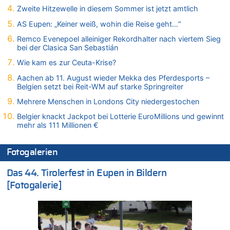
Zweite Hitzewelle in diesem Sommer ist jetzt amtlich
08.08.2026 - 09:27 von Ermitler zu
Eschweiler: 16-Jähriger soll seine Oma ermordet haben
AS Eupen: „Keiner weiß, wohin die Reise geht…“
08.08.2026 - 09:24 von Ermitler zu
Remco Evenepoel alleiniger Rekordhalter nach viertem Sieg
Mehrere Menschen in Londons City niedergestochen
bei der Clasica San Sebastián
08.08.2026 - 09:20 von Ermitler zu
Wie kam es zur Ceuta-Krise?
AS Eupen: „Keiner weiß, wohin die Reise geht…“
Aachen ab 11. August wieder Mekka des Pferdesports –
08.08.2026 - 09:02 von Detlef zu
Belgien setzt bei Reit-WM auf starke Springreiter
In Belgien missachten zwei von drei Autofahrern das
Mehrere Menschen in Londons City niedergestochen
Tempolimit in 30er-Zonen – Untersuchung von Vias
Belgier knackt Jackpot bei Lotterie EuroMillions und gewinnt
08.08.2026 - 08:50 von Mungo zu
mehr als 111 Millionen €
Zweite Hitzewelle in diesem Sommer ist jetzt amtlich
08.08.2026 - 08:45 von besserwisser zu
Fotogalerien
Belgier knackt Jackpot bei Lotterie EuroMillions und gewinnt
mehr als 111 Millionen €
Das 44. Tirolerfest in Eupen in Bildern
08.08.2026 - 08:00 von Strolch zu
[Fotogalerie]
AS Eupen: „Keiner weiß, wohin die Reise geht…“
08.08.2026 - 05:07 von Marcel Scholzen Eimerscheid zu
In Belgien missachten zwei von drei Autofahrern das
Tempolimit in 30er-Zonen – Untersuchung von Vias