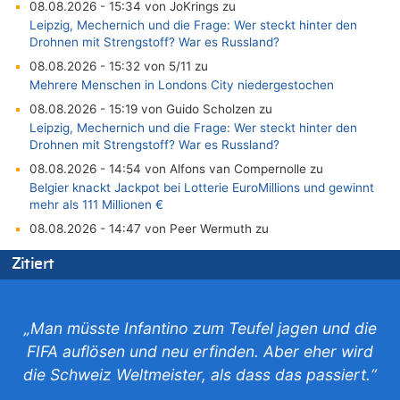
08.08.2026 - 15:34 von JoKrings zu
Leipzig, Mechernich und die Frage: Wer steckt hinter den
Drohnen mit Strengstoff? War es Russland?
08.08.2026 - 15:32 von 5/11 zu
Mehrere Menschen in Londons City niedergestochen
08.08.2026 - 15:19 von Guido Scholzen zu
Leipzig, Mechernich und die Frage: Wer steckt hinter den
Drohnen mit Strengstoff? War es Russland?
08.08.2026 - 14:54 von Alfons van Compernolle zu
Belgier knackt Jackpot bei Lotterie EuroMillions und gewinnt
mehr als 111 Millionen €
08.08.2026 - 14:47 von Peer Wermuth zu
Leipzig, Mechernich und die Frage: Wer steckt hinter den
Zitiert
Drohnen mit Strengstoff? War es Russland?
08.08.2026 - 14:29 von Achso Dax zu
In Belgien missachten zwei von drei Autofahrern das
Tempolimit in 30er-Zonen – Untersuchung von Vias
„Man müsste Infantino zum Teufel jagen und die
08.08.2026 - 13:23 von Hugo Egon Bernhard von Sinnen zu
FIFA auflösen und neu erfinden. Aber eher wird
Leipzig, Mechernich und die Frage: Wer steckt hinter den
die Schweiz Weltmeister, als dass das passiert.“
Drohnen mit Strengstoff? War es Russland?