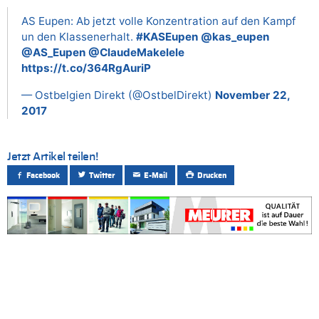
AS Eupen: Ab jetzt volle Konzentration auf den Kampf
un den Klassenerhalt.
#KASEupen
@kas_eupen
@AS_Eupen
@ClaudeMakelele
https://t.co/364RgAuriP
— Ostbelgien Direkt (@OstbelDirekt)
November 22,
2017
Jetzt Artikel teilen!
Facebook
Twitter
E-Mail
Drucken