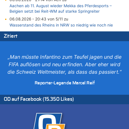
Aachen ab 11. August wieder Mekka des Pferdesports –
Belgien setzt bei Reit-WM auf starke Springreiter
06.08.2026 - 20:43 von 5/11 zu
Wasserstand des Rheins in NRW so niedrig wie noch nie
06.08.2026 - 20:35 von Wolfgang2 zu
Zitiert
Zurück an den Rhein: Hendrich wechselt zum 1. FC Köln
06.08.2026 - 20:16 von Panda46 zu
AS Eupen: „Keiner weiß, wohin die Reise geht…“
„Man müsste Infantino zum Teufel jagen und die
06.08.2026 - 19:17 von Guido Scholzen zu
FIFA auflösen und neu erfinden. Aber eher wird
Zweite Hitzewelle in diesem Sommer ist jetzt amtlich
die Schweiz Weltmeister, als dass das passiert.“
06.08.2026 - 19:14 von JoKrings zu
Zweite Hitzewelle in diesem Sommer ist jetzt amtlich
Reporter-Legende Marcel Reif
06.08.2026 - 18:40 von Ostbelgien Direkt zu
Felice Mazzu soll Cheftrainer der AS Eupen werden
OD auf Facebook (15.350 Likes)
06.08.2026 - 18:29 von Zahlen zählen Fakten zu
Zweite Hitzewelle in diesem Sommer ist jetzt amtlich
06.08.2026 - 17:51 von ne Hondsjong zu
Zweite Hitzewelle in diesem Sommer ist jetzt amtlich