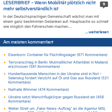
LESERBRIEF – Wenn Mobilität plötzlich nicht
06.08.2026 - 12:26 von Guido Scholzen zu
9
Zweite Hitzewelle in diesem Sommer ist jetzt amtlich
mehr selbstverständlich ist
06.08.2026 - 12:17 von Sparwasser zu
In der Deutschsprachigen Gemeinschaft wächst man mit
Zweite Hitzewelle in diesem Sommer ist jetzt amtlich
einem ganz bestimmten Gedanken auf: Hauptsache so schnell
wie möglich den Führerschein machen….
06.08.2026 - 12:13 von Dax zu
....weiterlesen
Zweite Hitzewelle in diesem Sommer ist jetzt amtlich
06.08.2026 - 12:13 von Heinz F. zu
Am meisten kommentiert
Mehrere Menschen in Londons City niedergestochen
06.08.2026 - 12:13 von Hugo Egon Bernhard von Sinnen zu
Elsenborn: Container für Flüchtlingslager (671 Kommentare)
Zweite Hitzewelle in diesem Sommer ist jetzt amtlich
Terroranschlag in Berlin: Mutmaßlicher Attentäter in Mailand
06.08.2026 - 12:08 von Medium zu
erschossen (581 Kommentare)
Frau hörte Stimmen aus Haus des verstorbenen Nachbarn
Hunderttausende Menschen in der Ukraine sind in Not –
06.08.2026 - 11:52 von Hubert F. zu
Selenskyj fordert Verzicht auf Öl und Gas aus Russland (521
Zweite Hitzewelle in diesem Sommer ist jetzt amtlich
Kommentare)
06.08.2026 - 11:46 von Ermitler zu
Nathalie Wimmer (474 Kommentare)
Zweite Hitzewelle in diesem Sommer ist jetzt amtlich
Ukraine setzt Marschflugkörper gegen Russland ein (456
06.08.2026 - 11:42 von Willi Müller zu
Kommentare)
Eschweiler: 16-Jähriger soll seine Oma ermordet haben
Weiter Streit um „Fake-News-Auftrag“ an die Agentur MSL
06.08.2026 - 11:35 von ne Hondsjong zu