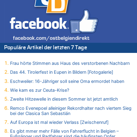
06.08.2026 - 17:24 von Dax zu
Zweite Hitzewelle in diesem Sommer ist jetzt amtlich
06.08.2026 - 17:23 von Hans L. zu
Zweite Hitzewelle in diesem Sommer ist jetzt amtlich
06.08.2026 - 17:21 von Dax zu
Zweite Hitzewelle in diesem Sommer ist jetzt amtlich
06.08.2026 - 17:01 von Wahlstimme? zu
Populäre Artikel der letzten 7 Tage
FIFA-Spitze demonstriert Einigkeit trotz Kritik und neuer
Vorwürfe gegen Präsident Gianni Infantino
Frau hörte Stimmen aus Haus des verstorbenen Nachbarn
06.08.2026 - 16:53 von Frage zu
Zweite Hitzewelle in diesem Sommer ist jetzt amtlich
Das 44. Tirolerfest in Eupen in Bildern [Fotogalerie]
06.08.2026 - 16:39 von Noah Parmentier zu
Eschweiler: 16-Jähriger soll seine Oma ermordet haben
Zweite Hitzewelle in diesem Sommer ist jetzt amtlich
Wie kam es zur Ceuta-Krise?
06.08.2026 - 16:36 von Noah Parmentier zu
Zweite Hitzewelle in diesem Sommer ist jetzt amtlich
Zweite Hitzewelle in diesem Sommer ist jetzt amtlich
Remco Evenepoel alleiniger Rekordhalter nach viertem Sieg
06.08.2026 - 16:10 von Dax zu
bei der Clasica San Sebastián
Wasserstand des Rheins in NRW so niedrig wie noch nie
Auf Europa ist mal wieder Verlass [Zwischenruf]
06.08.2026 - 15:51 von SuperBoy zu
Eschweiler: 16-Jähriger soll seine Oma ermordet haben
Es gibt mmer mehr Fälle von Fahrerflucht in Belgien –
Fußgänger und Radfahrer sind die häufigsten Opfer