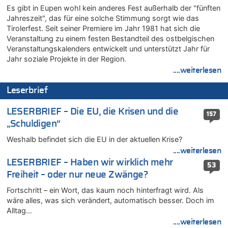
Zweite Hitzewelle in diesem Sommer ist jetzt amtlich
Es gibt in Eupen wohl kein anderes Fest außerhalb der "fünften
Jahreszeit", das für eine solche Stimmung sorgt wie das
06.08.2026 - 14:11 von Wolfgang zu
Tirolerfest. Seit seiner Premiere im Jahr 1981 hat sich die
Zurück an den Rhein: Hendrich wechselt zum 1. FC Köln
Veranstaltung zu einem festen Bestandteil des ostbelgischen
06.08.2026 - 13:59 von Chips zu
Veranstaltungskalenders entwickelt und unterstützt Jahr für
Wasserstand des Rheins in NRW so niedrig wie noch nie
Jahr soziale Projekte in der Region.
06.08.2026 - 13:53 von Frage an den Hondsjong zu
....weiterlesen
Zweite Hitzewelle in diesem Sommer ist jetzt amtlich
Leserbrief
06.08.2026 - 13:34 von Zeitzeuge zu
Wasserstand des Rheins in NRW so niedrig wie noch nie
LESERBRIEF – Die EU, die Krisen und die
157
06.08.2026 - 13:27 von Hubert F. zu
„Schuldigen“
Wasserstand des Rheins in NRW so niedrig wie noch nie
Weshalb befindet sich die EU in der aktuellen Krise?
06.08.2026 - 13:20 von Speck für die Mâuse zu
....weiterlesen
FIFA-Spitze demonstriert Einigkeit trotz Kritik und neuer
Vorwürfe gegen Präsident Gianni Infantino
LESERBRIEF – Haben wir wirklich mehr
53
Freiheit – oder nur neue Zwänge?
06.08.2026 - 12:41 von Hugo Egon Bernhard von Sinnen zu
Frau hörte Stimmen aus Haus des verstorbenen Nachbarn
Fortschritt – ein Wort, das kaum noch hinterfragt wird. Als
06.08.2026 - 12:36 von Gärlinde zu
wäre alles, was sich verändert, automatisch besser. Doch im
Alltag…
Aachen ab 11. August wieder Mekka des Pferdesports –
Belgien setzt bei Reit-WM auf starke Springreiter
....weiterlesen