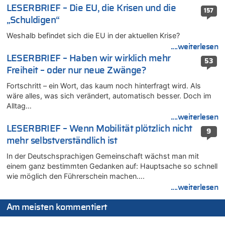
07.08.2026 - 20:22 von Anstreicher zu
LESERBRIEF – Die EU, die Krisen und die
157
Zweite Hitzewelle in diesem Sommer ist jetzt amtlich
„Schuldigen“
07.08.2026 - 20:11 von Noah Parmentier zu
Weshalb befindet sich die EU in der aktuellen Krise?
Zweite Hitzewelle in diesem Sommer ist jetzt amtlich
....weiterlesen
07.08.2026 - 19:52 von Hugo Egon Bernhard von Sinnen zu
LESERBRIEF – Haben wir wirklich mehr
In Belgien missachten zwei von drei Autofahrern das
53
Freiheit – oder nur neue Zwänge?
Tempolimit in 30er-Zonen – Untersuchung von Vias
07.08.2026 - 18:31 von Panda46 zu
Fortschritt – ein Wort, das kaum noch hinterfragt wird. Als
Mark van Bommel offiziell als neuer Nationalcoach der Roten
wäre alles, was sich verändert, automatisch besser. Doch im
Teufel vorgestellt: „Ist mir eine große Ehre“
Alltag…
....weiterlesen
07.08.2026 - 17:56 von Mungo zu
LESERBRIEF – Wenn Mobilität plötzlich nicht
Zweite Hitzewelle in diesem Sommer ist jetzt amtlich
9
mehr selbstverständlich ist
07.08.2026 - 17:55 von M der Block zu
AS Eupen: „Keiner weiß, wohin die Reise geht…“
In der Deutschsprachigen Gemeinschaft wächst man mit
einem ganz bestimmten Gedanken auf: Hauptsache so schnell
07.08.2026 - 16:38 von Joseph Meyer zu
wie möglich den Führerschein machen….
Wasserstand des Rheins in NRW so niedrig wie noch nie
....weiterlesen
07.08.2026 - 16:29 von Dax zu
In Belgien missachten zwei von drei Autofahrern das
Am meisten kommentiert
Tempolimit in 30er-Zonen – Untersuchung von Vias
07.08.2026 - 16:01 von Zuhörer zu