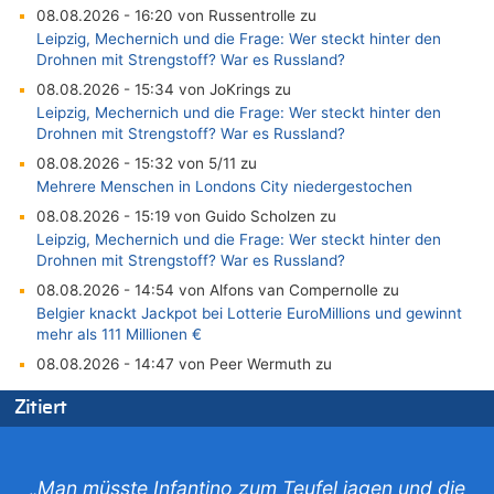
08.08.2026 - 16:20 von Russentrolle zu
Leipzig, Mechernich und die Frage: Wer steckt hinter den
Drohnen mit Strengstoff? War es Russland?
08.08.2026 - 15:34 von JoKrings zu
Leipzig, Mechernich und die Frage: Wer steckt hinter den
Drohnen mit Strengstoff? War es Russland?
08.08.2026 - 15:32 von 5/11 zu
Mehrere Menschen in Londons City niedergestochen
08.08.2026 - 15:19 von Guido Scholzen zu
Leipzig, Mechernich und die Frage: Wer steckt hinter den
Drohnen mit Strengstoff? War es Russland?
08.08.2026 - 14:54 von Alfons van Compernolle zu
Belgier knackt Jackpot bei Lotterie EuroMillions und gewinnt
mehr als 111 Millionen €
08.08.2026 - 14:47 von Peer Wermuth zu
Leipzig, Mechernich und die Frage: Wer steckt hinter den
Zitiert
Drohnen mit Strengstoff? War es Russland?
08.08.2026 - 14:29 von Achso Dax zu
In Belgien missachten zwei von drei Autofahrern das
Tempolimit in 30er-Zonen – Untersuchung von Vias
„Man müsste Infantino zum Teufel jagen und die