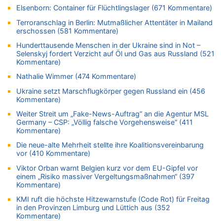
Elsenborn: Container für Flüchtlingslager (671 Kommentare)
In Belgien missachten zwei von drei Autofahrern das
Tempolimit in 30er-Zonen – Untersuchung von Vias
Terroranschlag in Berlin: Mutmaßlicher Attentäter in Mailand
erschossen (581 Kommentare)
07.08.2026 - 15:56 von Eifel_er zu
Mark van Bommel offiziell als neuer Nationalcoach der Roten
Hunderttausende Menschen in der Ukraine sind in Not –
Teufel vorgestellt: „Ist mir eine große Ehre“
Selenskyj fordert Verzicht auf Öl und Gas aus Russland (521
Kommentare)
07.08.2026 - 15:43 von Hausmeister zu
Wie kam es zur Ceuta-Krise?
Nathalie Wimmer (474 Kommentare)
07.08.2026 - 15:30 von Soso zu
Ukraine setzt Marschflugkörper gegen Russland ein (456
Aachen ab 11. August wieder Mekka des Pferdesports –
Kommentare)
Belgien setzt bei Reit-WM auf starke Springreiter
Weiter Streit um „Fake-News-Auftrag“ an die Agentur MSL
07.08.2026 - 15:13 von Joseph Meyer zu
Germany – CSP: „Völlig falsche Vorgehensweise“ (411
Kommentare)
Mark van Bommel offiziell als neuer Nationalcoach der Roten
Teufel vorgestellt: „Ist mir eine große Ehre“
Die neue-alte Mehrheit stellte ihre Koalitionsvereinbarung
vor (410 Kommentare)
07.08.2026 - 15:06 von Wolfgang2 zu
Kollision zwischen Autofahrer und Radfahrer an RAVeL-Weg
Viktor Orban warnt Belgien kurz vor dem EU-Gipfel vor
einem „Risiko massiver Vergeltungsmaßnahmen“ (397
07.08.2026 - 14:35 von Vorfahrt zu
Kommentare)
In Belgien missachten zwei von drei Autofahrern das
Tempolimit in 30er-Zonen – Untersuchung von Vias
KMI ruft die höchste Hitzewarnstufe (Code Rot) für Freitag
in den Provinzen Limburg und Lüttich aus (352
07.08.2026 - 14:33 von Ostbelgien Direkt zu
Kommentare)