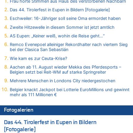
In Belgien missachten zwei von drei Autofahrern das
Frau hörte Stimmen aus Haus des verstorbenen Nachbarn
Tempolimit in 30er-Zonen – Untersuchung von Vias
Das 44. Tirolerfest in Eupen in Bildern [Fotogalerie]
08.08.2026 - 10:07 von Hugo Egon Bernhard von Sinnen zu
Eschweiler: 16-Jähriger soll seine Oma ermordet haben
Wie kam es zur Ceuta-Krise?
Zweite Hitzewelle in diesem Sommer ist jetzt amtlich
08.08.2026 - 09:27 von Ermitler zu
Eschweiler: 16-Jähriger soll seine Oma ermordet haben
AS Eupen: „Keiner weiß, wohin die Reise geht…“
08.08.2026 - 09:24 von Ermitler zu
Remco Evenepoel alleiniger Rekordhalter nach viertem Sieg
Mehrere Menschen in Londons City niedergestochen
bei der Clasica San Sebastián
08.08.2026 - 09:20 von Ermitler zu
Wie kam es zur Ceuta-Krise?
AS Eupen: „Keiner weiß, wohin die Reise geht…“
Aachen ab 11. August wieder Mekka des Pferdesports –
08.08.2026 - 09:02 von Detlef zu
Belgien setzt bei Reit-WM auf starke Springreiter
In Belgien missachten zwei von drei Autofahrern das
Mehrere Menschen in Londons City niedergestochen
Tempolimit in 30er-Zonen – Untersuchung von Vias
Belgier knackt Jackpot bei Lotterie EuroMillions und gewinnt
08.08.2026 - 08:50 von Mungo zu
mehr als 111 Millionen €
Zweite Hitzewelle in diesem Sommer ist jetzt amtlich
08.08.2026 - 08:45 von besserwisser zu
Fotogalerien
Belgier knackt Jackpot bei Lotterie EuroMillions und gewinnt
mehr als 111 Millionen €
Das 44. Tirolerfest in Eupen in Bildern
08.08.2026 - 08:00 von Strolch zu
[Fotogalerie]
AS Eupen: „Keiner weiß, wohin die Reise geht…“