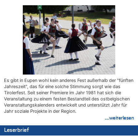
08.08.2026 - 05:07 von Marcel Scholzen Eimerscheid zu
In Belgien missachten zwei von drei Autofahrern das
Tempolimit in 30er-Zonen – Untersuchung von Vias
08.08.2026 - 02:19 von Peter S. zu
In Belgien missachten zwei von drei Autofahrern das
Tempolimit in 30er-Zonen – Untersuchung von Vias
08.08.2026 - 00:26 von klar zu
Mehrere Menschen in Londons City niedergestochen
07.08.2026 - 23:52 von Hans L. zu
Aachen ab 11. August wieder Mekka des Pferdesports –
Belgien setzt bei Reit-WM auf starke Springreiter
Es gibt in Eupen wohl kein anderes Fest außerhalb der "fünften
07.08.2026 - 22:12 von Pitstop zu
Jahreszeit", das für eine solche Stimmung sorgt wie das
Mark van Bommel offiziell als neuer Nationalcoach der Roten
Tirolerfest. Seit seiner Premiere im Jahr 1981 hat sich die
Teufel vorgestellt: „Ist mir eine große Ehre“
Veranstaltung zu einem festen Bestandteil des ostbelgischen
07.08.2026 - 22:03 von Ach zu
Veranstaltungskalenders entwickelt und unterstützt Jahr für
Aachen ab 11. August wieder Mekka des Pferdesports –
Jahr soziale Projekte in der Region.
Belgien setzt bei Reit-WM auf starke Springreiter
....weiterlesen
07.08.2026 - 20:57 von michlaustderaffe zu
Leserbrief
Zweite Hitzewelle in diesem Sommer ist jetzt amtlich