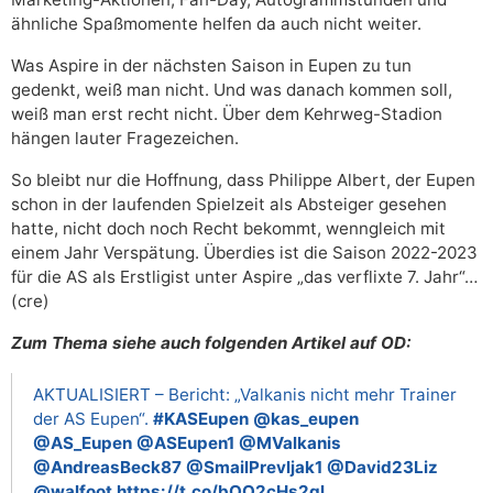
ähnliche Spaßmomente helfen da auch nicht weiter.
Was Aspire in der nächsten Saison in Eupen zu tun
gedenkt, weiß man nicht. Und was danach kommen soll,
weiß man erst recht nicht. Über dem Kehrweg-Stadion
hängen lauter Fragezeichen.
So bleibt nur die Hoffnung, dass Philippe Albert, der Eupen
schon in der laufenden Spielzeit als Absteiger gesehen
hatte, nicht doch noch Recht bekommt, wenngleich mit
einem Jahr Verspätung. Überdies ist die Saison 2022-2023
für die AS als Erstligist unter Aspire „das verflixte 7. Jahr“…
(cre)
Zum Thema siehe auch folgenden Artikel auf OD:
AKTUALISIERT – Bericht: „Valkanis nicht mehr Trainer
der AS Eupen“.
#KASEupen
@kas_eupen
@AS_Eupen
@ASEupen1
@MValkanis
@AndreasBeck87
@SmailPrevljak1
@David23Liz
@walfoot
https://t.co/bOO2cHs2ql