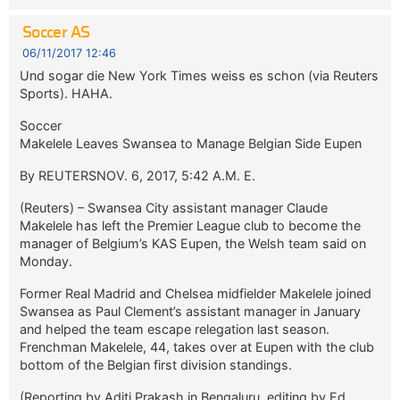
Soccer AS
06/11/2017 12:46
Und sogar die New York Times weiss es schon (via Reuters
Sports). HAHA.
Soccer
Makelele Leaves Swansea to Manage Belgian Side Eupen
By REUTERSNOV. 6, 2017, 5:42 A.M. E.
(Reuters) – Swansea City assistant manager Claude
Makelele has left the Premier League club to become the
manager of Belgium’s KAS Eupen, the Welsh team said on
Monday.
Former Real Madrid and Chelsea midfielder Makelele joined
Swansea as Paul Clement’s assistant manager in January
and helped the team escape relegation last season.
Frenchman Makelele, 44, takes over at Eupen with the club
bottom of the Belgian first division standings.
(Reporting by Aditi Prakash in Bengaluru, editing by Ed