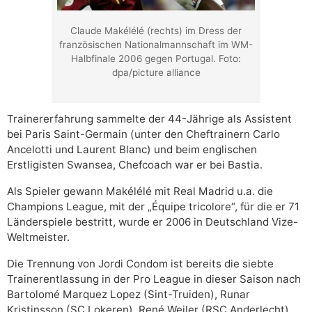
Claude Makélélé (rechts) im Dress der
französischen Nationalmannschaft im WM-
Halbfinale 2006 gegen Portugal. Foto:
dpa/picture alliance
Trainererfahrung sammelte der 44-Jährige als Assistent
bei Paris Saint-Germain (unter den Cheftrainern Carlo
Ancelotti und Laurent Blanc) und beim englischen
Erstligisten Swansea, Chefcoach war er bei Bastia.
Als Spieler gewann Makélélé mit Real Madrid u.a. die
Champions League, mit der „Équipe tricolore“, für die er 71
Länderspiele bestritt, wurde er 2006 in Deutschland Vize-
Weltmeister.
Die Trennung von Jordi Condom ist bereits die siebte
Trainerentlassung in der Pro League in dieser Saison nach
Bartolomé Marquez Lopez (Sint-Truiden), Runar
Kristinsson (SC Lokeren), René Weiler (RSC Anderlecht),