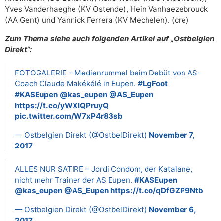
Yves Vanderhaeghe (KV Ostende), Hein Vanhaezebrouck
(AA Gent) und Yannick Ferrera (KV Mechelen). (cre)
Zum Thema siehe auch folgenden Artikel auf „Ostbelgien
Direkt“:
FOTOGALERIE – Medienrummel beim Debüt von AS-
Coach Claude Makékélé in Eupen.
#LgFoot
#KASEupen
@kas_eupen
@AS_Eupen
https://t.co/yWXlQPruyQ
pic.twitter.com/W7xP4r83sb
— Ostbelgien Direkt (@OstbelDirekt)
November 7,
2017
ALLES NUR SATIRE – Jordi Condom, der Katalane,
nicht mehr Trainer der AS Eupen.
#KASEupen
@kas_eupen
@AS_Eupen
https://t.co/qDfGZP9Ntb
— Ostbelgien Direkt (@OstbelDirekt)
November 6,
2017