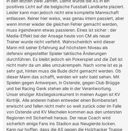
in den letzten zwei Jahren. Damit wurde die AS in ein
positives Licht auf die belgische Fussball Landkarte plaziert.
Leider kann man jedoch nicht eine komplette Mannschaft
entlassen. Keiner hier weiss, was genau intern passiert, aber
wenn immer wieder die gleichen Fehler gemacht werden,
muss irgendwann etwas passieren. Eines ist sicher : der
Media-Effekt bei der Ansage heute von CM als neuer
Trainer wurde nicht verfehlt. Wahrscheinlich wird dieser
Mann mit seiner Erfahrung auf höchstem Niveau als
defensiv eingestellter Spieler taktische Änderungen
durchführen. Es bleibt jedoch ein Pokerspiel und die Zeit ist
nicht mehr da um alles umzukrempeln. Nach vorne ist es ja
sehr gut, hinten muss die Bude dicht gemacht werden. Ob
dieser Mann das schafft, werden wir sehr bald sehen. Mit
Spielen gegen Antwerpen, in Ostende, gegen Club Brügge
und bei Racing Genk stehen alle in der Verantwortung.
Unser einziger Abstiegskonkurrent in meinen Augen ist KV
Kortrijk. Alle anderen haben entweder einen Bombenstart
erwischt und fallen nicht mehr so weit zurück oder im Falle
von Ostende und KV Mechelen kommen aus den untersten
Regionen mit Sicherheit heraus. Der neue Coach wird
sicherlich einige Fans ins Stadion aus Neugierde locken.
Kann nur hoffen, dass die AS gegen die Holzhacker Truppe