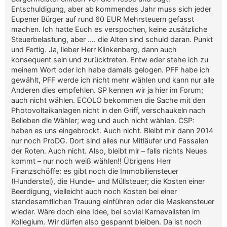
Entschuldigung, aber ab kommendes Jahr muss sich jeder
Eupener Bürger auf rund 60 EUR Mehrsteuern gefasst
machen. Ich hatte Euch es verspochen, keine zusätzliche
Steuerbelastung, aber …. die Alten sind schuld daran. Punkt
und Fertig. Ja, lieber Herr Klinkenberg, dann auch
konsequent sein und zurücktreten. Entw eder stehe ich zu
meinem Wort oder ich habe damals gelogen. PFF habe ich
gewählt, PFF werde ich nicht mehr wählen und kann nur alle
Anderen dies empfehlen. SP kennen wir ja hier im Forum;
auch nicht wählen. ECOLO bekommen die Sache mit den
Photovoltaikanlagen nicht in den Griff, verschaukeln nach
Belieben die Wähler; weg und auch nicht wählen. CSP:
haben es uns eingebrockt. Auch nicht. Bleibt mir dann 2014
nur noch ProDG. Dort sind alles nur Mitläufer und Fassalen
der Roten. Auch nicht. Also, bleibt mir – falls nichts Neues
kommt – nur noch weiß wählen!! Übrigens Herr
Finanzschöffe: es gibt noch die Immobiliensteuer
(Hunderstel), die Hunde- und Müllsteuer; die Kosten einer
Beerdigung, vielleicht auch noch Kosten bei einer
standesamtlichen Trauung einführen oder die Maskensteuer
wieder. Wäre doch eine Idee, bei soviel Karnevalisten im
Kollegium. Wir dürfen also gespannt bleiben. Da ist noch