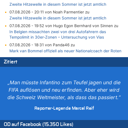
Zweite Hitzewelle in diesem Sommer ist jetzt amtlich
07.08.2026 - 20:11 von Noah Parmentier zu
Zweite Hitzewelle in diesem Sommer ist jetzt amtlich
07.08.2026 - 19:52 von Hugo Egon Bernhard von Sinnen zu
In Belgien missachten zwei von drei Autofahrern das
Tempolimit in 30er-Zonen – Untersuchung von Vias
07.08.2026 - 18:31 von Panda46 zu
Mark van Bommel offiziell als neuer Nationalcoach der Roten
Teufel vorgestellt: „Ist mir eine große Ehre“
Zitiert
07.08.2026 - 17:56 von Mungo zu
Zweite Hitzewelle in diesem Sommer ist jetzt amtlich
07.08.2026 - 17:55 von M der Block zu
„Man müsste Infantino zum Teufel jagen und die
AS Eupen: „Keiner weiß, wohin die Reise geht…“
FIFA auflösen und neu erfinden. Aber eher wird
07.08.2026 - 16:38 von Joseph Meyer zu
die Schweiz Weltmeister, als dass das passiert.“
Wasserstand des Rheins in NRW so niedrig wie noch nie
07.08.2026 - 16:29 von Dax zu
Reporter-Legende Marcel Reif
In Belgien missachten zwei von drei Autofahrern das
Tempolimit in 30er-Zonen – Untersuchung von Vias
OD auf Facebook (15.350 Likes)
07.08.2026 - 16:01 von Zuhörer zu