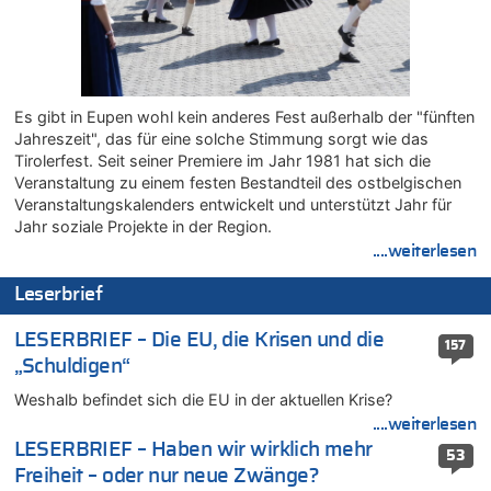
07.08.2026 - 12:43 von JoKrings zu
Zweite Hitzewelle in diesem Sommer ist jetzt amtlich
07.08.2026 - 12:31 von Fassungslos zu
In Belgien missachten zwei von drei Autofahrern das
Tempolimit in 30er-Zonen – Untersuchung von Vias
Es gibt in Eupen wohl kein anderes Fest außerhalb der "fünften
07.08.2026 - 11:31 von Zuhörer zu
Jahreszeit", das für eine solche Stimmung sorgt wie das
In Belgien missachten zwei von drei Autofahrern das
Tirolerfest. Seit seiner Premiere im Jahr 1981 hat sich die
Tempolimit in 30er-Zonen – Untersuchung von Vias
Veranstaltung zu einem festen Bestandteil des ostbelgischen
07.08.2026 - 11:23 von Dax zu
Veranstaltungskalenders entwickelt und unterstützt Jahr für
In Belgien missachten zwei von drei Autofahrern das
Jahr soziale Projekte in der Region.
Tempolimit in 30er-Zonen – Untersuchung von Vias
....weiterlesen
07.08.2026 - 11:20 von JoKrings zu
Leserbrief
In Belgien missachten zwei von drei Autofahrern das
Tempolimit in 30er-Zonen – Untersuchung von Vias
LESERBRIEF – Die EU, die Krisen und die
157
07.08.2026 - 11:15 von Dax zu
„Schuldigen“
Wie kam es zur Ceuta-Krise?
Weshalb befindet sich die EU in der aktuellen Krise?
07.08.2026 - 11:12 von Frage zu
Wasserstand des Rheins in NRW so niedrig wie noch nie
....weiterlesen
LESERBRIEF – Haben wir wirklich mehr
07.08.2026 - 10:29 von Soso zu
53
Freiheit – oder nur neue Zwänge?
Aachen ab 11. August wieder Mekka des Pferdesports –