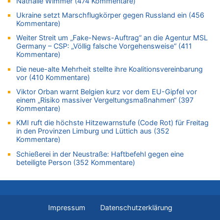
Nathalie Wimmer (474 Kommentare)
Zweite Hitzewelle in diesem Sommer ist jetzt amtlich
Ukraine setzt Marschflugkörper gegen Russland ein (456
07.08.2026 - 00:50 von WK zu
Kommentare)
Wie kam es zur Ceuta-Krise?
Weiter Streit um „Fake-News-Auftrag“ an die Agentur MSL
07.08.2026 - 00:06 von 5/11 zu
Germany – CSP: „Völlig falsche Vorgehensweise“ (411
Kommentare)
Mehrere Menschen in Londons City niedergestochen
Die neue-alte Mehrheit stellte ihre Koalitionsvereinbarung
06.08.2026 - 23:53 von Foto Anneliese zu
vor (410 Kommentare)
Mehrere Menschen in Londons City niedergestochen
Viktor Orban warnt Belgien kurz vor dem EU-Gipfel vor
06.08.2026 - 23:25 von WK zu
einem „Risiko massiver Vergeltungsmaßnahmen“ (397
FIFA-Spitze demonstriert Einigkeit trotz Kritik und neuer
Kommentare)
Vorwürfe gegen Präsident Gianni Infantino
KMI ruft die höchste Hitzewarnstufe (Code Rot) für Freitag
06.08.2026 - 22:48 von DG zu
in den Provinzen Limburg und Lüttich aus (352
FIFA-Spitze demonstriert Einigkeit trotz Kritik und neuer
Kommentare)
Vorwürfe gegen Präsident Gianni Infantino
Schießerei in der Neustraße: Haftbefehl gegen eine
06.08.2026 - 22:07 von DR ALBERN zu
beteiligte Person (352 Kommentare)
FIFA-Spitze demonstriert Einigkeit trotz Kritik und neuer
Vorwürfe gegen Präsident Gianni Infantino
06.08.2026 - 21:27 von klar zu
Mehrere Menschen in Londons City niedergestochen
Impressum
Datenschutzerklärung
06.08.2026 - 21:19 von Ach zu