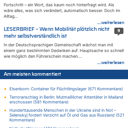
Belgien setzt bei Reit-WM auf starke Springreiter
Fortschritt – ein Wort, das kaum noch hinterfragt wird. Als
07.08.2026 - 10:23 von Opa zu
wäre alles, was sich verändert, automatisch besser. Doch im
In Belgien missachten zwei von drei Autofahrern das
Alltag…
Tempolimit in 30er-Zonen – Untersuchung von Vias
....weiterlesen
07.08.2026 - 10:05 von Ostbelgien Direkt zu
LESERBRIEF – Wenn Mobilität plötzlich nicht
9
Soll Belgien Tempolimit auf Autobahnen erhöhen? – In
mehr selbstverständlich ist
Tschechien ab 2024 maximal 150 km/h erlaubt
In der Deutschsprachigen Gemeinschaft wächst man mit
07.08.2026 - 10:05 von N. A. Klar zu
einem ganz bestimmten Gedanken auf: Hauptsache so schnell
In Belgien missachten zwei von drei Autofahrern das
wie möglich den Führerschein machen….
Tempolimit in 30er-Zonen – Untersuchung von Vias
....weiterlesen
07.08.2026 - 09:31 von Ermitler zu
Das 44. Tirolerfest in Eupen in Bildern [Fotogalerie]
Am meisten kommentiert
07.08.2026 - 09:18 von Noppi zu
AS Eupen: „Keiner weiß, wohin die Reise geht…“
Elsenborn: Container für Flüchtlingslager (671 Kommentare)
07.08.2026 - 09:03 von JoKrings zu
Terroranschlag in Berlin: Mutmaßlicher Attentäter in Mailand
Zweite Hitzewelle in diesem Sommer ist jetzt amtlich
erschossen (581 Kommentare)
07.08.2026 - 01:12 von WK zu
Hunderttausende Menschen in der Ukraine sind in Not –
Warum die Waldbrände in Frankreich und Spanien Rekorde
Selenskyj fordert Verzicht auf Öl und Gas aus Russland (521
brechen [Fragen & Antworten]
Kommentare)
07.08.2026 - 01:03 von Hugo Egon Bernhard von Sinnen zu