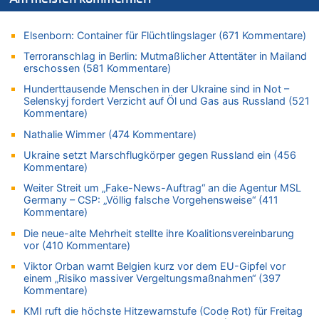
Tempolimit in 30er-Zonen – Untersuchung von Vias
07.08.2026 - 11:31 von Zuhörer zu
Elsenborn: Container für Flüchtlingslager (671 Kommentare)
In Belgien missachten zwei von drei Autofahrern das
Tempolimit in 30er-Zonen – Untersuchung von Vias
Terroranschlag in Berlin: Mutmaßlicher Attentäter in Mailand
erschossen (581 Kommentare)
07.08.2026 - 11:23 von Dax zu
In Belgien missachten zwei von drei Autofahrern das
Hunderttausende Menschen in der Ukraine sind in Not –
Tempolimit in 30er-Zonen – Untersuchung von Vias
Selenskyj fordert Verzicht auf Öl und Gas aus Russland (521
Kommentare)
07.08.2026 - 11:20 von JoKrings zu
In Belgien missachten zwei von drei Autofahrern das
Nathalie Wimmer (474 Kommentare)
Tempolimit in 30er-Zonen – Untersuchung von Vias
Ukraine setzt Marschflugkörper gegen Russland ein (456
07.08.2026 - 11:15 von Dax zu
Kommentare)
Wie kam es zur Ceuta-Krise?
Weiter Streit um „Fake-News-Auftrag“ an die Agentur MSL
07.08.2026 - 11:12 von Frage zu
Germany – CSP: „Völlig falsche Vorgehensweise“ (411
Kommentare)
Wasserstand des Rheins in NRW so niedrig wie noch nie
Die neue-alte Mehrheit stellte ihre Koalitionsvereinbarung
07.08.2026 - 10:29 von Soso zu
vor (410 Kommentare)
Aachen ab 11. August wieder Mekka des Pferdesports –
Belgien setzt bei Reit-WM auf starke Springreiter
Viktor Orban warnt Belgien kurz vor dem EU-Gipfel vor
einem „Risiko massiver Vergeltungsmaßnahmen“ (397
07.08.2026 - 10:23 von Opa zu
Kommentare)
In Belgien missachten zwei von drei Autofahrern das
Tempolimit in 30er-Zonen – Untersuchung von Vias
KMI ruft die höchste Hitzewarnstufe (Code Rot) für Freitag