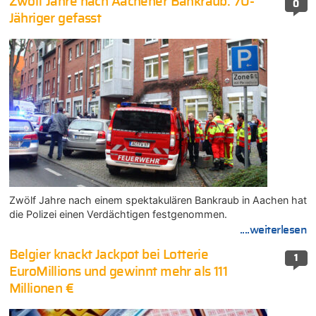
Zwölf Jahre nach Aachener Bankraub: 70-
0
Jähriger gefasst
Zwölf Jahre nach einem spektakulären Bankraub in Aachen hat
die Polizei einen Verdächtigen festgenommen.
....weiterlesen
Belgier knackt Jackpot bei Lotterie
1
EuroMillions und gewinnt mehr als 111
Millionen €