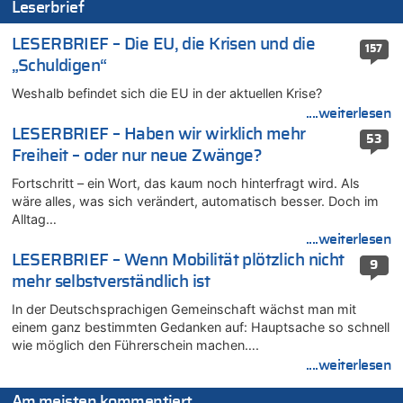
Aachen ab 11. August wieder Mekka des Pferdesports –
Leserbrief
Belgien setzt bei Reit-WM auf starke Springreiter
07.08.2026 - 13:31 von Guido Scholzen zu
LESERBRIEF – Die EU, die Krisen und die
157
Wasserstand des Rheins in NRW so niedrig wie noch nie
„Schuldigen“
07.08.2026 - 13:23 von JoKrings zu
Weshalb befindet sich die EU in der aktuellen Krise?
In Belgien missachten zwei von drei Autofahrern das
....weiterlesen
Tempolimit in 30er-Zonen – Untersuchung von Vias
LESERBRIEF – Haben wir wirklich mehr
53
07.08.2026 - 13:20 von JoKrings zu
Freiheit – oder nur neue Zwänge?
In Belgien missachten zwei von drei Autofahrern das
Tempolimit in 30er-Zonen – Untersuchung von Vias
Fortschritt – ein Wort, das kaum noch hinterfragt wird. Als
wäre alles, was sich verändert, automatisch besser. Doch im
07.08.2026 - 13:04 von Kein Raser zu
Alltag…
In Belgien missachten zwei von drei Autofahrern das
....weiterlesen
Tempolimit in 30er-Zonen – Untersuchung von Vias
LESERBRIEF – Wenn Mobilität plötzlich nicht
9
07.08.2026 - 13:01 von Experten? zu
mehr selbstverständlich ist
In Belgien missachten zwei von drei Autofahrern das
Tempolimit in 30er-Zonen – Untersuchung von Vias
In der Deutschsprachigen Gemeinschaft wächst man mit
einem ganz bestimmten Gedanken auf: Hauptsache so schnell
07.08.2026 - 12:43 von JoKrings zu
wie möglich den Führerschein machen….
Zweite Hitzewelle in diesem Sommer ist jetzt amtlich
....weiterlesen
07.08.2026 - 12:31 von Fassungslos zu
In Belgien missachten zwei von drei Autofahrern das
Am meisten kommentiert