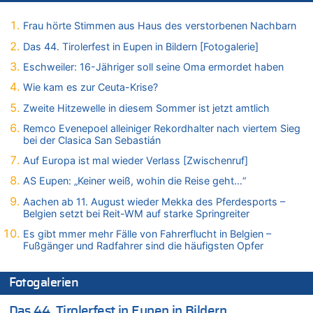
07.08.2026 - 19:52 von Hugo Egon Bernhard von Sinnen zu
In Belgien missachten zwei von drei Autofahrern das
Frau hörte Stimmen aus Haus des verstorbenen Nachbarn
Tempolimit in 30er-Zonen – Untersuchung von Vias
Das 44. Tirolerfest in Eupen in Bildern [Fotogalerie]
07.08.2026 - 18:31 von Panda46 zu
Mark van Bommel offiziell als neuer Nationalcoach der Roten
Eschweiler: 16-Jähriger soll seine Oma ermordet haben
Teufel vorgestellt: „Ist mir eine große Ehre“
Wie kam es zur Ceuta-Krise?
07.08.2026 - 17:56 von Mungo zu
Zweite Hitzewelle in diesem Sommer ist jetzt amtlich
Zweite Hitzewelle in diesem Sommer ist jetzt amtlich
Remco Evenepoel alleiniger Rekordhalter nach viertem Sieg
07.08.2026 - 17:55 von M der Block zu
bei der Clasica San Sebastián
AS Eupen: „Keiner weiß, wohin die Reise geht…“
Auf Europa ist mal wieder Verlass [Zwischenruf]
07.08.2026 - 16:38 von Joseph Meyer zu
Wasserstand des Rheins in NRW so niedrig wie noch nie
AS Eupen: „Keiner weiß, wohin die Reise geht…“
07.08.2026 - 16:29 von Dax zu
Aachen ab 11. August wieder Mekka des Pferdesports –
In Belgien missachten zwei von drei Autofahrern das
Belgien setzt bei Reit-WM auf starke Springreiter
Tempolimit in 30er-Zonen – Untersuchung von Vias
Es gibt mmer mehr Fälle von Fahrerflucht in Belgien –
07.08.2026 - 16:01 von Zuhörer zu
Fußgänger und Radfahrer sind die häufigsten Opfer
In Belgien missachten zwei von drei Autofahrern das
Tempolimit in 30er-Zonen – Untersuchung von Vias
Fotogalerien
07.08.2026 - 15:56 von Eifel_er zu
Mark van Bommel offiziell als neuer Nationalcoach der Roten
Das 44. Tirolerfest in Eupen in Bildern