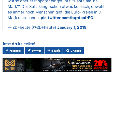
wurde aber erst später eingeführt. "Haste ma' ne
Mark?" Der Satz klingt schon etwas komisch, obwohl
es immer noch Menschen gibt, die Euro-Preise in D-
Mark umrechnen.
pic.twitter.com/bqrdocfrFO
— ZDFheute (@ZDFheute)
January 1, 2019
Jetzt Artikel teilen!
Facebook
Twitter
E-Mail
Drucken