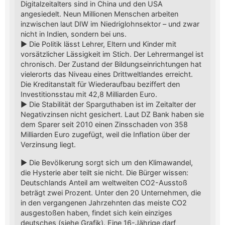
Digitalzeitalters sind in China und den USA
angesiedelt. Neun Millionen Menschen arbeiten
inzwischen laut DIW im Niedriglohnsektor – und zwar
nicht in Indien, sondern bei uns.
► Die Politik lässt Lehrer, Eltern und Kinder mit
vorsätzlicher Lässigkeit im Stich. Der Lehrermangel ist
chronisch. Der Zustand der Bildungseinrichtungen hat
vielerorts das Niveau eines Drittweltlandes erreicht.
Die Kreditanstalt für Wiederaufbau beziffert den
Investitionsstau mit 42,8 Milliarden Euro.
► Die Stabilität der Sparguthaben ist im Zeitalter der
Negativzinsen nicht gesichert. Laut DZ Bank haben sie
dem Sparer seit 2010 einen Zinsschaden von 358
Milliarden Euro zugefügt, weil die Inflation über der
Verzinsung liegt.
► Die Bevölkerung sorgt sich um den Klimawandel,
die Hysterie aber teilt sie nicht. Die Bürger wissen:
Deutschlands Anteil am weltweiten CO2-Ausstoß
beträgt zwei Prozent. Unter den 20 Unternehmen, die
in den vergangenen Jahrzehnten das meiste CO2
ausgestoßen haben, findet sich kein einziges
deutsches (siehe Grafik). Eine 16-Jährige darf