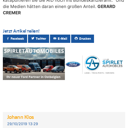
katapultieren sie die AfD noch ins Bundeskanzleramt.“ Und
die Medien hätten daran einen großen Anteil.
GERARD
CREMER
Jetzt Artikel teilen!
Facebook
Twitter
E-Mail
Drucken
Johann Klos
29/10/2019 13:29