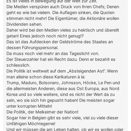
Es ist vieles in Bewegung auf der Welt zur Zeit.
Die Medien verspüren auch Druck von ihren Chefs; Denen
geht es wie bei vielem. Die Auflagen sinken, die Quoten
stimmen nicht mehr! Die Eigentümer, die Aktionäre wollen
Dividenden sehen.
Daher wird bei den Medien vieles zu hektisch und übereilt
getan! Eines jedoch noch nicht genug!?
Das ist das Aufdecken der Geldströme des Staates an
dessen Führungspersonal.
Da muss noch viel mehr an das Tageslicht von.
Der Steuerzahler hat ein Recht dazu. Denn er bezahlt es
schliesslich.
Die Politik ist weltweit auf dem „Absteigenden Ast“. Wenn
man alleine schon diese Karikaturen à la:
Trump, Maduro, Bolsonaro, Johnsson, Höcke, Le Pen und
die allermeisten Anderen, diese aus Ost Europa, aus Nord
Korea und so viele weitere, sind es nicht der Wert da zu
sein, wo sie sich hin gepusht haben! Die meisten sogar
unter korrupten Mitteln!
Die Politik, der Melkeimer der Nation!
Sogar hier in Belgien gibt es sehr viele, viel zu viele dieser
Unfähigen Möchtegerne!
Und wir müssen die am Leben halten, ob wir es wollen oder