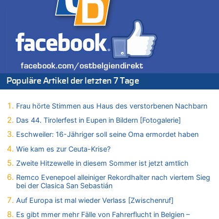
Tempolimit in 30er-Zonen – Untersuchung von Vias
07.08.2026 - 11:15 von Dax zu
Wie kam es zur Ceuta-Krise?
07.08.2026 - 11:12 von Frage zu
Wasserstand des Rheins in NRW so niedrig wie noch nie
07.08.2026 - 10:29 von Soso zu
Aachen ab 11. August wieder Mekka des Pferdesports –
Populäre Artikel der letzten 7 Tage
Belgien setzt bei Reit-WM auf starke Springreiter
07.08.2026 - 10:23 von Opa zu
In Belgien missachten zwei von drei Autofahrern das
Frau hörte Stimmen aus Haus des verstorbenen Nachbarn
Tempolimit in 30er-Zonen – Untersuchung von Vias
Das 44. Tirolerfest in Eupen in Bildern [Fotogalerie]
07.08.2026 - 10:05 von Ostbelgien Direkt zu
Eschweiler: 16-Jähriger soll seine Oma ermordet haben
Soll Belgien Tempolimit auf Autobahnen erhöhen? – In
Tschechien ab 2024 maximal 150 km/h erlaubt
Wie kam es zur Ceuta-Krise?
07.08.2026 - 10:05 von N. A. Klar zu
Zweite Hitzewelle in diesem Sommer ist jetzt amtlich
In Belgien missachten zwei von drei Autofahrern das
Remco Evenepoel alleiniger Rekordhalter nach viertem Sieg
Tempolimit in 30er-Zonen – Untersuchung von Vias
bei der Clasica San Sebastián
07.08.2026 - 09:31 von Ermitler zu
Auf Europa ist mal wieder Verlass [Zwischenruf]
Das 44. Tirolerfest in Eupen in Bildern [Fotogalerie]
Es gibt mmer mehr Fälle von Fahrerflucht in Belgien –
07.08.2026 - 09:18 von Noppi zu