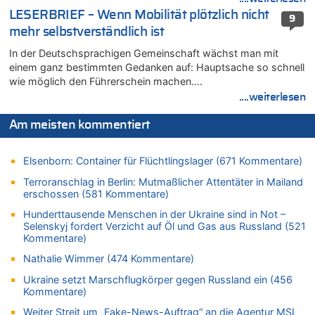
06.08.2026 - 19:17 von Guido Scholzen zu
LESERBRIEF – Wenn Mobilität plötzlich nicht
9
Zweite Hitzewelle in diesem Sommer ist jetzt amtlich
mehr selbstverständlich ist
06.08.2026 - 19:14 von JoKrings zu
In der Deutschsprachigen Gemeinschaft wächst man mit
Zweite Hitzewelle in diesem Sommer ist jetzt amtlich
einem ganz bestimmten Gedanken auf: Hauptsache so schnell
06.08.2026 - 18:40 von Ostbelgien Direkt zu
wie möglich den Führerschein machen….
Felice Mazzu soll Cheftrainer der AS Eupen werden
....weiterlesen
06.08.2026 - 18:29 von Zahlen zählen Fakten zu
Zweite Hitzewelle in diesem Sommer ist jetzt amtlich
Am meisten kommentiert
06.08.2026 - 17:51 von ne Hondsjong zu
Zweite Hitzewelle in diesem Sommer ist jetzt amtlich
Elsenborn: Container für Flüchtlingslager (671 Kommentare)
06.08.2026 - 17:24 von Dax zu
Terroranschlag in Berlin: Mutmaßlicher Attentäter in Mailand
Zweite Hitzewelle in diesem Sommer ist jetzt amtlich
erschossen (581 Kommentare)
06.08.2026 - 17:23 von Hans L. zu
Hunderttausende Menschen in der Ukraine sind in Not –
Zweite Hitzewelle in diesem Sommer ist jetzt amtlich
Selenskyj fordert Verzicht auf Öl und Gas aus Russland (521
Kommentare)
06.08.2026 - 17:21 von Dax zu
Zweite Hitzewelle in diesem Sommer ist jetzt amtlich
Nathalie Wimmer (474 Kommentare)
06.08.2026 - 17:01 von Wahlstimme? zu
Ukraine setzt Marschflugkörper gegen Russland ein (456
Kommentare)
FIFA-Spitze demonstriert Einigkeit trotz Kritik und neuer
Vorwürfe gegen Präsident Gianni Infantino
Weiter Streit um „Fake-News-Auftrag“ an die Agentur MSL