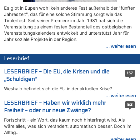
Vorwürfe gegen Präsident Gianni Infantino
Es gibt in Eupen wohl kein anderes Fest außerhalb der "fünften
06.08.2026 - 22:07 von DR ALBERN zu
Jahreszeit", das für eine solche Stimmung sorgt wie das
FIFA-Spitze demonstriert Einigkeit trotz Kritik und neuer
Tirolerfest. Seit seiner Premiere im Jahr 1981 hat sich die
Vorwürfe gegen Präsident Gianni Infantino
Veranstaltung zu einem festen Bestandteil des ostbelgischen
06.08.2026 - 21:27 von klar zu
Veranstaltungskalenders entwickelt und unterstützt Jahr für
Mehrere Menschen in Londons City niedergestochen
Jahr soziale Projekte in der Region.
....weiterlesen
06.08.2026 - 21:19 von Ach zu
Zweite Hitzewelle in diesem Sommer ist jetzt amtlich
Leserbrief
06.08.2026 - 21:16 von michlaustderaffe zu
Zweite Hitzewelle in diesem Sommer ist jetzt amtlich
LESERBRIEF – Die EU, die Krisen und die
157
06.08.2026 - 21:14 von Ach zu
„Schuldigen“
Aachen ab 11. August wieder Mekka des Pferdesports –
Weshalb befindet sich die EU in der aktuellen Krise?
Belgien setzt bei Reit-WM auf starke Springreiter
....weiterlesen
06.08.2026 - 20:43 von 5/11 zu
LESERBRIEF – Haben wir wirklich mehr
Wasserstand des Rheins in NRW so niedrig wie noch nie
53
Freiheit – oder nur neue Zwänge?
06.08.2026 - 20:35 von Wolfgang2 zu
Zurück an den Rhein: Hendrich wechselt zum 1. FC Köln
Fortschritt – ein Wort, das kaum noch hinterfragt wird. Als
wäre alles, was sich verändert, automatisch besser. Doch im
06.08.2026 - 20:16 von Panda46 zu
Alltag…
AS Eupen: „Keiner weiß, wohin die Reise geht…“
....weiterlesen