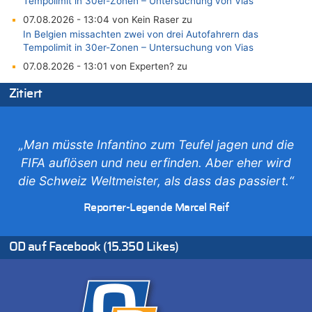
Tempolimit in 30er-Zonen – Untersuchung von Vias
07.08.2026 - 13:04 von Kein Raser zu
In Belgien missachten zwei von drei Autofahrern das
Tempolimit in 30er-Zonen – Untersuchung von Vias
07.08.2026 - 13:01 von Experten? zu
In Belgien missachten zwei von drei Autofahrern das
Zitiert
Tempolimit in 30er-Zonen – Untersuchung von Vias
07.08.2026 - 12:43 von JoKrings zu
Zweite Hitzewelle in diesem Sommer ist jetzt amtlich
„Man müsste Infantino zum Teufel jagen und die
07.08.2026 - 12:31 von Fassungslos zu
FIFA auflösen und neu erfinden. Aber eher wird
In Belgien missachten zwei von drei Autofahrern das
Tempolimit in 30er-Zonen – Untersuchung von Vias
die Schweiz Weltmeister, als dass das passiert.“
07.08.2026 - 11:31 von Zuhörer zu
Reporter-Legende Marcel Reif
In Belgien missachten zwei von drei Autofahrern das
Tempolimit in 30er-Zonen – Untersuchung von Vias
07.08.2026 - 11:23 von Dax zu
OD auf Facebook (15.350 Likes)
In Belgien missachten zwei von drei Autofahrern das
Tempolimit in 30er-Zonen – Untersuchung von Vias
07.08.2026 - 11:20 von JoKrings zu
In Belgien missachten zwei von drei Autofahrern das