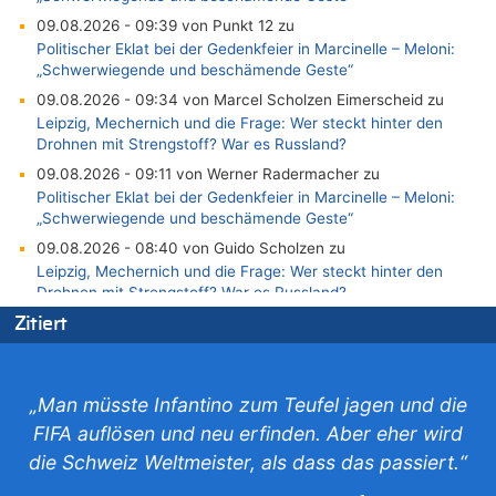
09.08.2026 - 09:39 von Punkt 12 zu
Politischer Eklat bei der Gedenkfeier in Marcinelle – Meloni:
„Schwerwiegende und beschämende Geste“
09.08.2026 - 09:34 von Marcel Scholzen Eimerscheid zu
Leipzig, Mechernich und die Frage: Wer steckt hinter den
Drohnen mit Strengstoff? War es Russland?
09.08.2026 - 09:11 von Werner Radermacher zu
Politischer Eklat bei der Gedenkfeier in Marcinelle – Meloni:
„Schwerwiegende und beschämende Geste“
09.08.2026 - 08:40 von Guido Scholzen zu
Leipzig, Mechernich und die Frage: Wer steckt hinter den
Drohnen mit Strengstoff? War es Russland?
09.08.2026 - 08:21 von Zuhörer zu
Zitiert
Aachen ab 11. August wieder Mekka des Pferdesports –
Belgien setzt bei Reit-WM auf starke Springreiter
09.08.2026 - 07:40 von SoSo zu
„Man müsste Infantino zum Teufel jagen und die
Aachen ab 11. August wieder Mekka des Pferdesports –
FIFA auflösen und neu erfinden. Aber eher wird
Belgien setzt bei Reit-WM auf starke Springreiter
die Schweiz Weltmeister, als dass das passiert.“
09.08.2026 - 07:00 von Zuhörer zu
Wasserstand des Rheins in NRW so niedrig wie noch nie