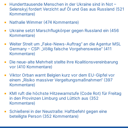
Belgier knackt Jackpot bei Lotterie EuroMillions und gewinnt
Hunderttausende Menschen in der Ukraine sind in Not –
mehr als 111 Millionen €
Selenskyj fordert Verzicht auf Öl und Gas aus Russland (521
Kommentare)
08.08.2026 - 17:46 von Der Alte zu
Belgier knackt Jackpot bei Lotterie EuroMillions und gewinnt
Nathalie Wimmer (474 Kommentare)
mehr als 111 Millionen €
Ukraine setzt Marschflugkörper gegen Russland ein (456
08.08.2026 - 17:45 von Der Alte zu
Kommentare)
Zwölf Jahre nach Aachener Bankraub: 70-Jähriger gefasst
Weiter Streit um „Fake-News-Auftrag“ an die Agentur MSL
08.08.2026 - 17:43 von Der Alte zu
Germany – CSP: „Völlig falsche Vorgehensweise“ (411
Kommentare)
Leipzig, Mechernich und die Frage: Wer steckt hinter den
Drohnen mit Strengstoff? War es Russland?
Die neue-alte Mehrheit stellte ihre Koalitionsvereinbarung
vor (410 Kommentare)
08.08.2026 - 17:16 von Bingo zu
Zweite Hitzewelle in diesem Sommer ist jetzt amtlich
Viktor Orban warnt Belgien kurz vor dem EU-Gipfel vor
einem „Risiko massiver Vergeltungsmaßnahmen“ (397
08.08.2026 - 16:20 von Russentrolle zu
Kommentare)
Leipzig, Mechernich und die Frage: Wer steckt hinter den
Drohnen mit Strengstoff? War es Russland?
KMI ruft die höchste Hitzewarnstufe (Code Rot) für Freitag
in den Provinzen Limburg und Lüttich aus (352
08.08.2026 - 15:34 von JoKrings zu
Kommentare)
Leipzig, Mechernich und die Frage: Wer steckt hinter den
Schießerei in der Neustraße: Haftbefehl gegen eine
Drohnen mit Strengstoff? War es Russland?
beteiligte Person (352 Kommentare)
08.08.2026 - 15:32 von 5/11 zu
Mehrere Menschen in Londons City niedergestochen