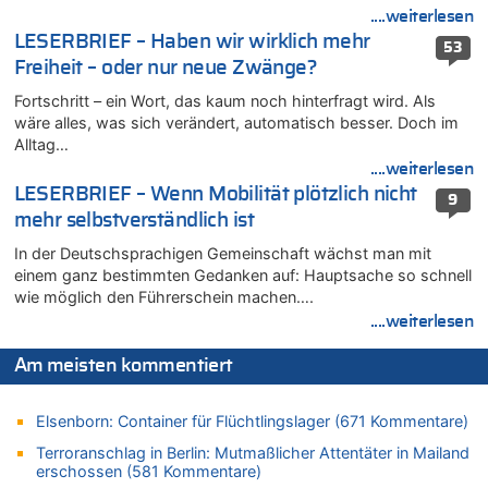
....weiterlesen
08.08.2026 - 20:13 von Dax zu
LESERBRIEF – Haben wir wirklich mehr
Zweite Hitzewelle in diesem Sommer ist jetzt amtlich
53
Freiheit – oder nur neue Zwänge?
08.08.2026 - 20:09 von Dax zu
Zweite Hitzewelle in diesem Sommer ist jetzt amtlich
Fortschritt – ein Wort, das kaum noch hinterfragt wird. Als
wäre alles, was sich verändert, automatisch besser. Doch im
08.08.2026 - 20:06 von Dax zu
Alltag…
Zweite Hitzewelle in diesem Sommer ist jetzt amtlich
....weiterlesen
08.08.2026 - 19:00 von Peter G zu
LESERBRIEF – Wenn Mobilität plötzlich nicht
9
Leipzig, Mechernich und die Frage: Wer steckt hinter den
mehr selbstverständlich ist
Drohnen mit Strengstoff? War es Russland?
In der Deutschsprachigen Gemeinschaft wächst man mit
08.08.2026 - 18:48 von Marcel Scholzen Eimerscheid zu
einem ganz bestimmten Gedanken auf: Hauptsache so schnell
Leipzig, Mechernich und die Frage: Wer steckt hinter den
wie möglich den Führerschein machen….
Drohnen mit Strengstoff? War es Russland?
....weiterlesen
08.08.2026 - 18:41 von JoKrings zu
Leipzig, Mechernich und die Frage: Wer steckt hinter den
Am meisten kommentiert
Drohnen mit Strengstoff? War es Russland?
08.08.2026 - 18:39 von JoKrings zu
Elsenborn: Container für Flüchtlingslager (671 Kommentare)
Leipzig, Mechernich und die Frage: Wer steckt hinter den
Drohnen mit Strengstoff? War es Russland?
Terroranschlag in Berlin: Mutmaßlicher Attentäter in Mailand
erschossen (581 Kommentare)
08.08.2026 - 18:07 von Hubert F. zu