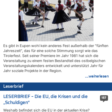
Leipzig, Mechernich und die Frage: Wer steckt hinter den
Drohnen mit Strengstoff? War es Russland?
08.08.2026 - 20:49 von Marcel Scholzen Eimerscheid zu
Leipzig, Mechernich und die Frage: Wer steckt hinter den
Drohnen mit Strengstoff? War es Russland?
08.08.2026 - 20:34 von Dax zu
Wasserstand des Rheins in NRW so niedrig wie noch nie
08.08.2026 - 20:32 von Joseph Meyer zu
Es gibt in Eupen wohl kein anderes Fest außerhalb der "fünften
Leipzig, Mechernich und die Frage: Wer steckt hinter den
Jahreszeit", das für eine solche Stimmung sorgt wie das
Drohnen mit Strengstoff? War es Russland?
Tirolerfest. Seit seiner Premiere im Jahr 1981 hat sich die
08.08.2026 - 20:20 von Joseph Meyer zu
Veranstaltung zu einem festen Bestandteil des ostbelgischen
Leipzig, Mechernich und die Frage: Wer steckt hinter den
Veranstaltungskalenders entwickelt und unterstützt Jahr für
Drohnen mit Strengstoff? War es Russland?
Jahr soziale Projekte in der Region.
....weiterlesen
08.08.2026 - 20:19 von Peter G zu
Zwölf Jahre nach Aachener Bankraub: 70-Jähriger gefasst
Leserbrief
08.08.2026 - 20:17 von Russentrolle zu
Leipzig, Mechernich und die Frage: Wer steckt hinter den
LESERBRIEF – Die EU, die Krisen und die
157
Drohnen mit Strengstoff? War es Russland?
„Schuldigen“
08.08.2026 - 20:16 von Dax zu
Weshalb befindet sich die EU in der aktuellen Krise?
Wasserstand des Rheins in NRW so niedrig wie noch nie