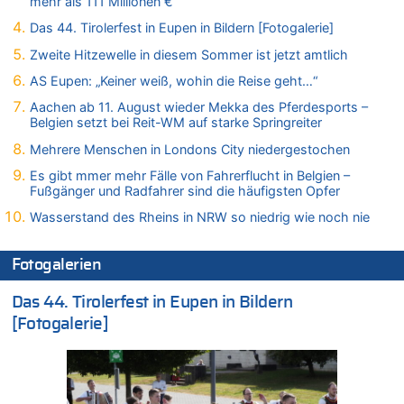
mehr als 111 Millionen €
08.08.2026 - 22:23 von Marcel Scholzen Eimerscheid zu
Politischer Eklat bei der Gedenkfeier in Marcinelle – Meloni:
Das 44. Tirolerfest in Eupen in Bildern [Fotogalerie]
„Schwerwiegende und beschämende Geste“
Zweite Hitzewelle in diesem Sommer ist jetzt amtlich
08.08.2026 - 22:12 von Hugo Egon Bernhard von Sinnen zu
AS Eupen: „Keiner weiß, wohin die Reise geht…“
LESERBRIEF – Für lokale, dezentrale Energieproduktion
Aachen ab 11. August wieder Mekka des Pferdesports –
08.08.2026 - 22:09 von Frage zu
Belgien setzt bei Reit-WM auf starke Springreiter
Leipzig, Mechernich und die Frage: Wer steckt hinter den
Drohnen mit Strengstoff? War es Russland?
Mehrere Menschen in Londons City niedergestochen
08.08.2026 - 22:07 von Shari zu
Es gibt mmer mehr Fälle von Fahrerflucht in Belgien –
Belgier knackt Jackpot bei Lotterie EuroMillions und gewinnt
Fußgänger und Radfahrer sind die häufigsten Opfer
mehr als 111 Millionen €
Wasserstand des Rheins in NRW so niedrig wie noch nie
08.08.2026 - 21:46 von Frage zu
Leipzig, Mechernich und die Frage: Wer steckt hinter den
Fotogalerien
Drohnen mit Strengstoff? War es Russland?
08.08.2026 - 21:33 von Frage zu
Das 44. Tirolerfest in Eupen in Bildern
Zwölf Jahre nach Aachener Bankraub: 70-Jähriger gefasst
[Fotogalerie]
08.08.2026 - 21:28 von Noah Parmentier zu
Leipzig, Mechernich und die Frage: Wer steckt hinter den
Drohnen mit Strengstoff? War es Russland?
08.08.2026 - 21:11 von Mungo zu