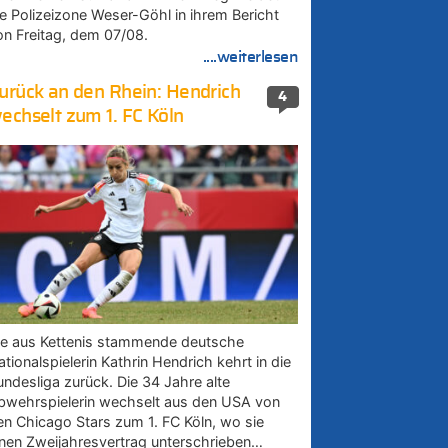
ie Polizeizone Weser-Göhl in ihrem Bericht
on Freitag, dem 07/08.
....weiterlesen
urück an den Rhein: Hendrich
4
echselt zum 1. FC Köln
ie aus Kettenis stammende deutsche
tionalspielerin Kathrin Hendrich kehrt in die
undesliga zurück. Die 34 Jahre alte
bwehrspielerin wechselt aus den USA von
en Chicago Stars zum 1. FC Köln, wo sie
inen Zweijahresvertrag unterschrieben…