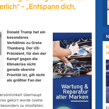
herlich“ – „Entspann dich,
Donald Trump hat ein
N
besonderes
Verhältnis zu Greta
K
Thunberg. Der US-
u
Präsident, für den der
Kampf gegen die
Klimakrise nicht
.
gerade oberste
Priorität ist, gilt nicht
als größter Fan der
Persönlichkeit überhaupt
res gekürt wurde (siehe
 besonders zu missfallen.
E