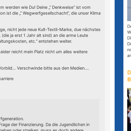
umm werden wie Du! Deine „“ Denkweise“ ist vom
n ist die „“ Wegwerfgesellschacht“, die unser Klima
D
age, nicht jede neue Kult-Textil-Marke, due nächstes
W
 (die ja erst 1 Jahr alt sind) an die arme Leute
D
ltungskosten, etc.“ entstehen weiter.
D
n
Leider reicht mein Platz nicht um alles weitere
a
 Vorbild… Verschwinde bitte aus den Medien….
D
arriere
B
fgeneration.
 Frage der Finanzierung. Da die Jugendlichen in
 gehen oder streiken, muss es doch andere