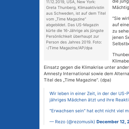
die jung
11.12.2019, USA, New York:
Mächtig
Greta Thunberg, Klimaaktivistin
aus Schweden, ist auf dem Titel
“Sie wir
vom „Time Magazine“
auf ein
abgebildet. Das US-Magazin
kürte die 16-Jährige als jüngste
zu sehe
Persönlichkeit überhaupt zur
jenen S
Person des Jahres 2019. Foto:
Selbstb
-/Time Magazine/AP/dpa
Thunberg
Klimabe
Einsatz gegen die Klimakrise unter and
Amnesty International sowie dem Alterna
Titel des „Time Magazine“. (dpa)
Wir leben in einer Zeit, in der der US-
jähriges Mädchen ätzt und ihre Reaktio
"Erwachsen sein" hat echt nicht viel mi
— Rezo (@rezomusik)
December 12, 