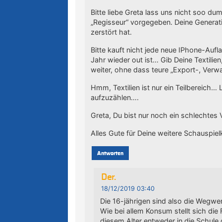
Bitte liebe Greta lass uns nicht soo d
„Regisseur“ vorgegeben. Deine Generatio
zerstört hat.
Bitte kauft nicht jede neue IPhone-Aufl
Jahr wieder out ist… Gib Deine Textilien,
weiter, ohne dass teure „Export-, Verwa
Hmm, Textilien ist nur ein Teilbereich… 
aufzuzählen….
Greta, Du bist nur noch ein schlechtes
Alles Gute für Deine weitere Schauspielk
Antworten
Der.
18/12/2019 03:40
Die 16-jährigen sind also die Wegwer
Wie bei allem Konsum stellt sich die
diesem Alter entweder in die Schule