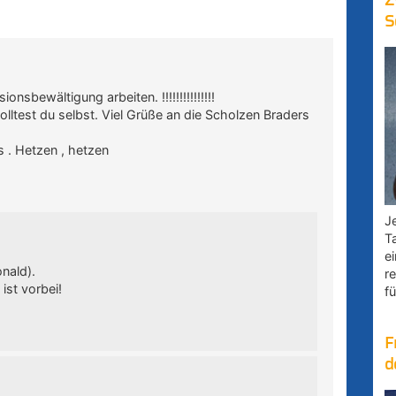
Z
S
sbewältigung arbeiten. !!!!!!!!!!!!!!!
olltest du selbst. Viel Grüße an die Scholzen Braders
os . Hetzen , hetzen
Je
T
e
onald).
r
ist vorbei!
fü
F
d