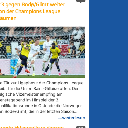
:3 gegen Bodø/Glimt weiter
on der Champions League
räumen
ie Tür zur Ligaphase der Champions League
eibt für die Union Saint-Gilloise offen: Der
elgische Vizemeister empfing am
ienstagabend im Hinspiel der 3.
ualifikationsrunde in Ostende die Norweger
on Bodø/Glimt, die in der letzten Saison…
....weiterlesen