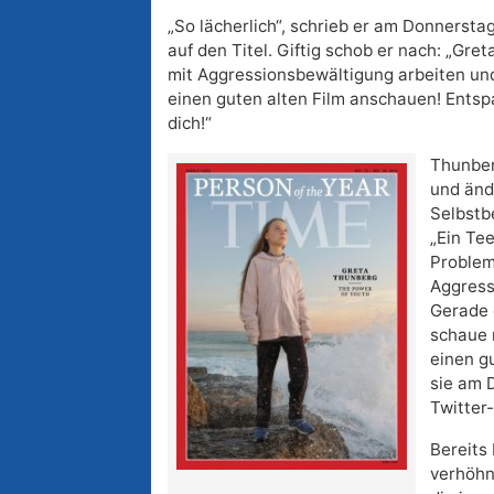
„So lächerlich“, schrieb er am Donnerstag
auf den Titel. Giftig schob er nach: „Gr
mit Aggressionsbewältigung arbeiten un
einen guten alten Film anschauen! Entsp
dich!“
Thunber
und änd
Selbstb
„Ein Te
Problem
Aggress
Gerade 
schaue 
einen gu
sie am 
Twitter-
Bereits
verhöhn