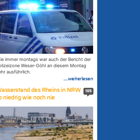
ie immer montags war auch der Bericht der
olizeizone Weser-Göhl an diesem Montag
ehr ausführlich.
....weiterlesen
asserstand des Rheins in NRW
105
o niedrig wie noch nie