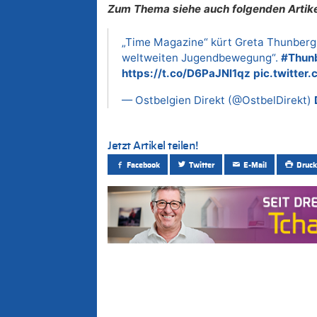
Zum Thema siehe auch folgenden Artike
„Time Magazine“ kürt Greta Thunberg 
weltweiten Jugendbewegung“.
#Thun
https://t.co/D6PaJNl1qz
pic.twitte
— Ostbelgien Direkt (@OstbelDirekt)
Jetzt Artikel teilen!
Facebook
Twitter
E-Mail
Druck