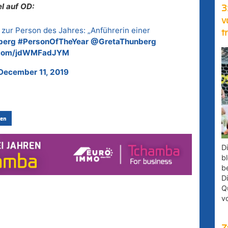
l auf OD:
3
v
zur Person des Jahres: „Anführerin einer
t
berg
#PersonOfTheYear
@GretaThunberg
r.com/jdWMFadJYM
December 11, 2019
en
D
bl
b
D
Q
v