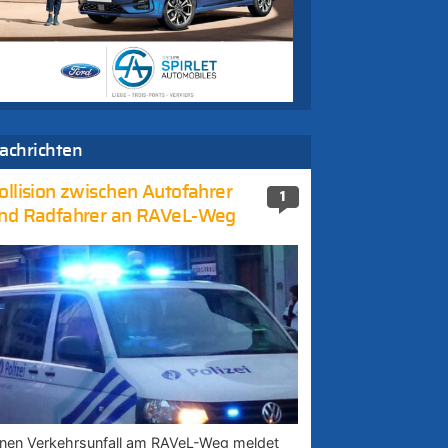
achrichten
ollision zwischen Autofahrer
1
nd Radfahrer an RAVeL-Weg
inen Verkehrsunfall am RAVeL-Weg meldet