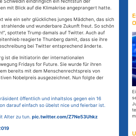
e Schwedin eindringlich ein Nichtstun der
en mit Blick auf die Klimakrise angeprangert hatte.
E
kt wie ein sehr glückliches junges Mädchen, das sich
O
e strahlende und wunderbare Zukunft freut. So schön
n!“, spottete Trump damals auf Twitter. Auch auf
eitenhieb reagierte Thunberg damit, dass sie ihre
eschreibung bei Twitter entsprechend änderte.
 ist die Initiatorin der internationalen
wegung Fridays for Future. Sie wurde für ihren
erem bereits mit dem Menschenrechtspreis von
tiven Nobelpreis ausgezeichnet. Nun folgte der
E
s
Präsident öffentlich und inhaltslos gegen ein 16
J
n darauf einfach so übelst nice und feierbar ist.
t
m
t Alter zu tun.
pic.twitter.com/Z7Ne53Uhkz
2019
U