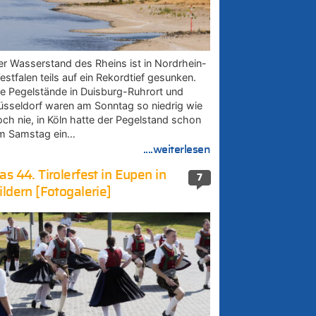
er Wasserstand des Rheins ist in Nordrhein-
estfalen teils auf ein Rekordtief gesunken.
ie Pegelstände in Duisburg-Ruhrort und
üsseldorf waren am Sonntag so niedrig wie
och nie, in Köln hatte der Pegelstand schon
m Samstag ein…
....weiterlesen
as 44. Tirolerfest in Eupen in
7
ildern [Fotogalerie]