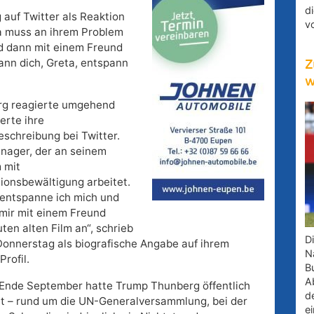
d
 auf Twitter als Reaktion
v
eta muss an ihrem Problem
d dann mit einem Freund
ann dich, Greta, entspann
Z
w
g reagierte umgehend
erte ihre
eschreibung bei Twitter.
enager, der an seinem
 mit
ionsbewältigung arbeitet.
entspanne ich mich und
mir mit einem Freund
ten alten Film an“, schrieb
D
Donnerstag als biografische Angabe auf ihrem
Na
Profil.
B
A
 Ende September hatte Trump Thunberg öffentlich
d
t – rund um die UN-Generalversammlung, bei der
e