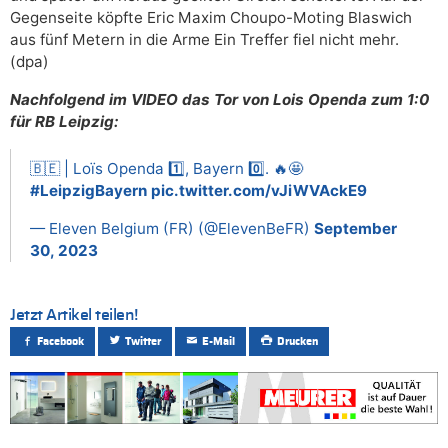
Gegenseite köpfte Eric Maxim Choupo-Moting Blaswich
aus fünf Metern in die Arme Ein Treffer fiel nicht mehr.
(dpa)
Nachfolgend im VIDEO das Tor von Lois Openda zum 1:0
für RB Leipzig:
🇧🇪 | Loïs Openda 1️⃣, Bayern 0️⃣. 🔥🤩
#LeipzigBayern
pic.twitter.com/vJiWVAckE9
— Eleven Belgium (FR) (@ElevenBeFR)
September
30, 2023
Jetzt Artikel teilen!
Facebook
Twitter
E-Mail
Drucken