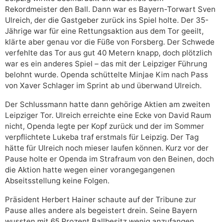
Rekordmeister den Ball. Dann war es Bayern-Torwart Sven
Ulreich, der die Gastgeber zurück ins Spiel holte. Der 35-
Jährige war für eine Rettungsaktion aus dem Tor geeilt,
klärte aber genau vor die Füße von Forsberg. Der Schwede
verfehlte das Tor aus gut 40 Metern knapp, doch plötzlich
war es ein anderes Spiel – das mit der Leipziger Führung
belohnt wurde. Openda schüttelte Minjae Kim nach Pass
von Xaver Schlager im Sprint ab und überwand Ulreich.
Der Schlussmann hatte dann gehörige Aktien am zweiten
Leipziger Tor. Ulreich erreichte eine Ecke von David Raum
nicht, Openda legte per Kopf zurück und der im Sommer
verpflichtete Lukeba traf erstmals für Leipzig. Der Tag
hätte für Ulreich noch mieser laufen können. Kurz vor der
Pause holte er Openda im Strafraum von den Beinen, doch
die Aktion hatte wegen einer vorangegangenen
Abseitsstellung keine Folgen.
Präsident Herbert Hainer schaute auf der Tribune zur
Pause alles andere als begeistert drein. Seine Bayern
wussten mit 65 Prozent Ballbesitz wenig anzufangen,