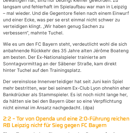
bewältigen hat, sind nur bedingt kleiner geworden. Zu
langsam und fehlerhaft im Spielaufbau war man in Leipzig
– mal wieder. Und die Gegentore fielen nach einem Einwurf
und einer Ecke, was per se erst einmal nicht schwer zu
verteidigen klingt. „Wir haben genug Sachen zu
verbessern“, mahnte Tuchel.
Wie es um den FC Bayern steht, verdeutlicht wohl die sich
anbahnende Rückkehr des 35 Jahre alten Jérôme Boateng
am besten. Der Ex-Nationalspieler trainierte am
Sonntagvormittag an der Säbener Straße, kam direkt
hinter Tuchel auf den Trainingsplatz.
Der vereinslose Innenverteidiger hat seit Juni kein Spiel
mehr bestritten, war bei seinem Ex-Club Lyon ohnehin eher
Bankdrücker als Stammspieler. Es ist noch nicht lange her,
da hätten sie bei den Bayern über so eine Verpflichtung
nicht einmal im Ansatz nachgedacht. (dpa)
2:2 – Tor von Openda und eine 2:0-Führung reichen
RB Leipzig nicht für Sieg gegen FC Bayern