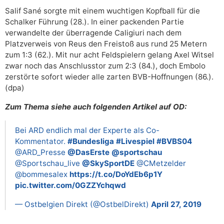
Salif Sané sorgte mit einem wuchtigen Kopfball für die
Schalker Führung (28.). In einer packenden Partie
verwandelte der überragende Caligiuri nach dem
Platzverweis von Reus den Freistoß aus rund 25 Metern
zum 1:3 (62.). Mit nur acht Feldspielern gelang Axel Witsel
zwar noch das Anschlusstor zum 2:3 (84.), doch Embolo
zerstörte sofort wieder alle zarten BVB-Hoffnungen (86.).
(dpa)
Zum Thema siehe auch folgenden Artikel auf OD:
Bei ARD endlich mal der Experte als Co-
Kommentator.
#Bundesliga
#Livespiel
#BVBS04
@ARD_Presse
@DasErste
@sportschau
@Sportschau_live
@SkySportDE
@CMetzelder
@bommesalex
https://t.co/DoYdEb6p1Y
pic.twitter.com/0GZZYchqwd
— Ostbelgien Direkt (@OstbelDirekt)
April 27, 2019