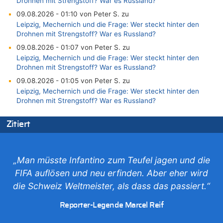
Drohnen mit Strengstoff? War es Russland?
09.08.2026 - 01:10 von Peter S. zu
Leipzig, Mechernich und die Frage: Wer steckt hinter den
Drohnen mit Strengstoff? War es Russland?
09.08.2026 - 01:07 von Peter S. zu
Leipzig, Mechernich und die Frage: Wer steckt hinter den
Drohnen mit Strengstoff? War es Russland?
09.08.2026 - 01:05 von Peter S. zu
Leipzig, Mechernich und die Frage: Wer steckt hinter den
Drohnen mit Strengstoff? War es Russland?
08.08.2026 - 23:27 von Bingo zu
Zitiert
Zweite Hitzewelle in diesem Sommer ist jetzt amtlich
08.08.2026 - 22:47 von Heinz F. zu
Wasserstand des Rheins in NRW so niedrig wie noch nie
„Man müsste Infantino zum Teufel jagen und die
08.08.2026 - 22:39 von Hugo Egon Bernhard von Sinnen zu
FIFA auflösen und neu erfinden. Aber eher wird
Politischer Eklat bei der Gedenkfeier in Marcinelle – Meloni:
„Schwerwiegende und beschämende Geste“
die Schweiz Weltmeister, als dass das passiert.“
08.08.2026 - 22:23 von Marcel Scholzen Eimerscheid zu
Reporter-Legende Marcel Reif
Politischer Eklat bei der Gedenkfeier in Marcinelle – Meloni:
„Schwerwiegende und beschämende Geste“