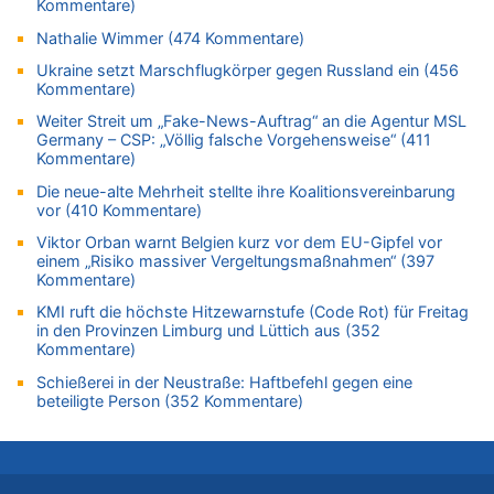
Kommentare)
08.08.2026 - 14:54 von Alfons van Compernolle zu
Nathalie Wimmer (474 Kommentare)
Belgier knackt Jackpot bei Lotterie EuroMillions und gewinnt
mehr als 111 Millionen €
Ukraine setzt Marschflugkörper gegen Russland ein (456
Kommentare)
08.08.2026 - 14:47 von Peer Wermuth zu
Leipzig, Mechernich und die Frage: Wer steckt hinter den
Weiter Streit um „Fake-News-Auftrag“ an die Agentur MSL
Germany – CSP: „Völlig falsche Vorgehensweise“ (411
Drohnen mit Strengstoff? War es Russland?
Kommentare)
08.08.2026 - 14:29 von Achso Dax zu
Die neue-alte Mehrheit stellte ihre Koalitionsvereinbarung
In Belgien missachten zwei von drei Autofahrern das
vor (410 Kommentare)
Tempolimit in 30er-Zonen – Untersuchung von Vias
Viktor Orban warnt Belgien kurz vor dem EU-Gipfel vor
08.08.2026 - 13:23 von Hugo Egon Bernhard von Sinnen zu
einem „Risiko massiver Vergeltungsmaßnahmen“ (397
Leipzig, Mechernich und die Frage: Wer steckt hinter den
Kommentare)
Drohnen mit Strengstoff? War es Russland?
KMI ruft die höchste Hitzewarnstufe (Code Rot) für Freitag
08.08.2026 - 13:03 von WK zu
in den Provinzen Limburg und Lüttich aus (352
Kollision zwischen Autofahrer und Radfahrer an RAVeL-Weg
Kommentare)
08.08.2026 - 12:56 von WK zu
Schießerei in der Neustraße: Haftbefehl gegen eine
Wasserstand des Rheins in NRW so niedrig wie noch nie
beteiligte Person (352 Kommentare)
08.08.2026 - 12:29 von WK zu
In Belgien missachten zwei von drei Autofahrern das
Tempolimit in 30er-Zonen – Untersuchung von Vias