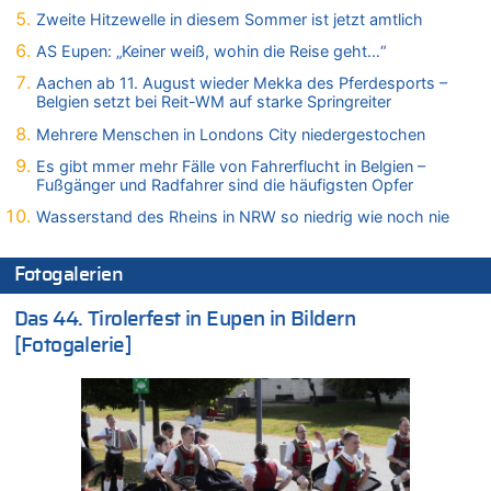
Leipzig, Mechernich und die Frage: Wer steckt hinter den
Zweite Hitzewelle in diesem Sommer ist jetzt amtlich
Drohnen mit Strengstoff? War es Russland?
AS Eupen: „Keiner weiß, wohin die Reise geht…“
08.08.2026 - 20:34 von Dax zu
Aachen ab 11. August wieder Mekka des Pferdesports –
Wasserstand des Rheins in NRW so niedrig wie noch nie
Belgien setzt bei Reit-WM auf starke Springreiter
08.08.2026 - 20:32 von Joseph Meyer zu
Mehrere Menschen in Londons City niedergestochen
Leipzig, Mechernich und die Frage: Wer steckt hinter den
Drohnen mit Strengstoff? War es Russland?
Es gibt mmer mehr Fälle von Fahrerflucht in Belgien –
Fußgänger und Radfahrer sind die häufigsten Opfer
08.08.2026 - 20:20 von Joseph Meyer zu
Leipzig, Mechernich und die Frage: Wer steckt hinter den
Wasserstand des Rheins in NRW so niedrig wie noch nie
Drohnen mit Strengstoff? War es Russland?
08.08.2026 - 20:19 von Peter G zu
Fotogalerien
Zwölf Jahre nach Aachener Bankraub: 70-Jähriger gefasst
Das 44. Tirolerfest in Eupen in Bildern
08.08.2026 - 20:17 von Russentrolle zu
Leipzig, Mechernich und die Frage: Wer steckt hinter den
[Fotogalerie]
Drohnen mit Strengstoff? War es Russland?
08.08.2026 - 20:16 von Dax zu
Wasserstand des Rheins in NRW so niedrig wie noch nie
08.08.2026 - 20:13 von Dax zu
Zweite Hitzewelle in diesem Sommer ist jetzt amtlich