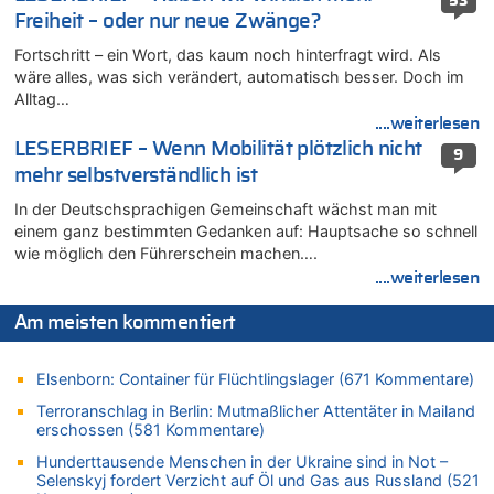
53
Belgier knackt Jackpot bei Lotterie EuroMillions und gewinnt
Freiheit – oder nur neue Zwänge?
mehr als 111 Millionen €
Fortschritt – ein Wort, das kaum noch hinterfragt wird. Als
08.08.2026 - 17:45 von Der Alte zu
wäre alles, was sich verändert, automatisch besser. Doch im
Zwölf Jahre nach Aachener Bankraub: 70-Jähriger gefasst
Alltag…
08.08.2026 - 17:43 von Der Alte zu
....weiterlesen
Leipzig, Mechernich und die Frage: Wer steckt hinter den
LESERBRIEF – Wenn Mobilität plötzlich nicht
9
Drohnen mit Strengstoff? War es Russland?
mehr selbstverständlich ist
08.08.2026 - 17:16 von Bingo zu
In der Deutschsprachigen Gemeinschaft wächst man mit
Zweite Hitzewelle in diesem Sommer ist jetzt amtlich
einem ganz bestimmten Gedanken auf: Hauptsache so schnell
08.08.2026 - 16:20 von Russentrolle zu
wie möglich den Führerschein machen….
Leipzig, Mechernich und die Frage: Wer steckt hinter den
....weiterlesen
Drohnen mit Strengstoff? War es Russland?
08.08.2026 - 15:34 von JoKrings zu
Am meisten kommentiert
Leipzig, Mechernich und die Frage: Wer steckt hinter den
Drohnen mit Strengstoff? War es Russland?
Elsenborn: Container für Flüchtlingslager (671 Kommentare)
08.08.2026 - 15:32 von 5/11 zu
Terroranschlag in Berlin: Mutmaßlicher Attentäter in Mailand
Mehrere Menschen in Londons City niedergestochen
erschossen (581 Kommentare)
08.08.2026 - 15:19 von Guido Scholzen zu
Hunderttausende Menschen in der Ukraine sind in Not –
Leipzig, Mechernich und die Frage: Wer steckt hinter den
Selenskyj fordert Verzicht auf Öl und Gas aus Russland (521
Drohnen mit Strengstoff? War es Russland?