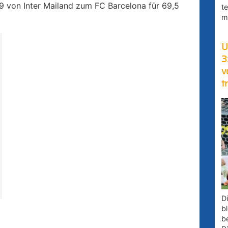
9 von Inter Mailand zum FC Barcelona für 69,5
t
m
U
3
v
t
D
bl
b