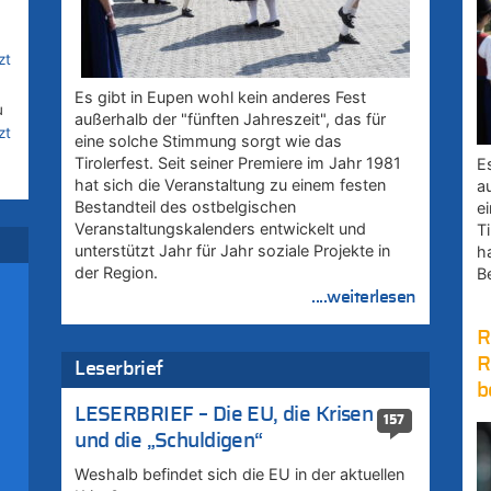
zt
Es gibt in Eupen wohl kein anderes Fest
u
außerhalb der "fünften Jahreszeit", das für
zt
eine solche Stimmung sorgt wie das
Tirolerfest. Seit seiner Premiere im Jahr 1981
E
hat sich die Veranstaltung zu einem festen
a
Bestandteil des ostbelgischen
e
uf
Veranstaltungskalenders entwickelt und
Ti
unterstützt Jahr für Jahr soziale Projekte in
h
der Region.
B
....weiterlesen
R
R
Leserbrief
b
LESERBRIEF – Die EU, die Krisen
157
und die „Schuldigen“
Weshalb befindet sich die EU in der aktuellen