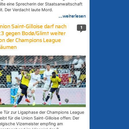
eilte eine Sprecherin der Staatsanwaltschaft
it. Der Verdacht laute Mord.
....weiterlesen
nion Saint-Gilloise darf nach
1
:3 gegen Bodø/Glimt weiter
on der Champions League
räumen
ie Tür zur Ligaphase der Champions League
eibt für die Union Saint-Gilloise offen: Der
elgische Vizemeister empfing am