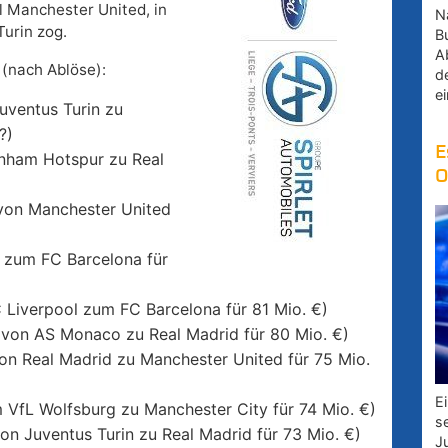
l Manchester United, in
Na
Turin zog.
B
A
 (nach Ablöse):
d
e
uventus Turin zu
?)
E
enham Hotspur zu Real
O
 von Manchester United
s zum FC Barcelona für
 Liverpool zum FC Barcelona für 81 Mio. €)
von AS Monaco zu Real Madrid für 80 Mio. €)
von Real Madrid zu Manchester United für 75 Mio.
E
 VfL Wolfsburg zu Manchester City für 74 Mio. €)
s
von Juventus Turin zu Real Madrid für 73 Mio. €)
J