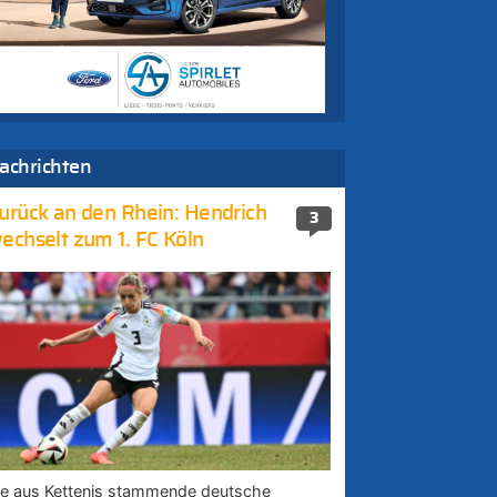
achrichten
urück an den Rhein: Hendrich
3
echselt zum 1. FC Köln
ie aus Kettenis stammende deutsche