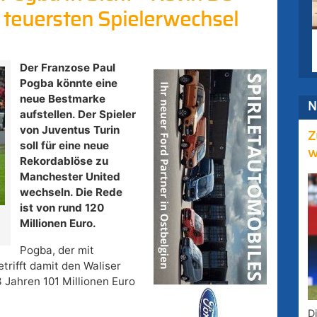
r teuersten Spielerwechsel
Der Franzose Paul
Pogba könnte eine
neue Bestmarke
N
aufstellen. Der Spieler
von Juventus Turin
Z
soll für eine neue
w
Rekordablöse zu
Manchester United
wechseln. Die Rede
ist von rund 120
Millionen Euro.
Pogba, der mit
trifft damit den Waliser
3 Jahren 101 Millionen Euro
D