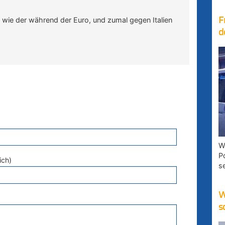
, wie der während der Euro, und zumal gegen Italien
F
d
W
P
ich)
s
W
s