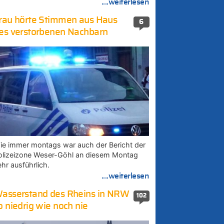
....weiterlesen
rau hörte Stimmen aus Haus
6
es verstorbenen Nachbarn
ie immer montags war auch der Bericht der
olizeizone Weser-Göhl an diesem Montag
ehr ausführlich.
....weiterlesen
asserstand des Rheins in NRW
102
o niedrig wie noch nie