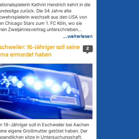
tionalspielerin Kathrin Hendrich kehrt in die
undesliga zurück. Die 34 Jahre alte
bwehrspielerin wechselt aus den USA von
en Chicago Stars zum 1. FC Köln, wo sie
inen Zweijahresvertrag unterschrieben…
....weiterlesen
schweiler: 16-Jähriger soll seine
2
ma ermordet haben
in 16-Jähriger soll in Eschweiler bei Aachen
eine eigene Großmutter getötet haben. Der
ugendlichen sitze in Untersuchungshaft,