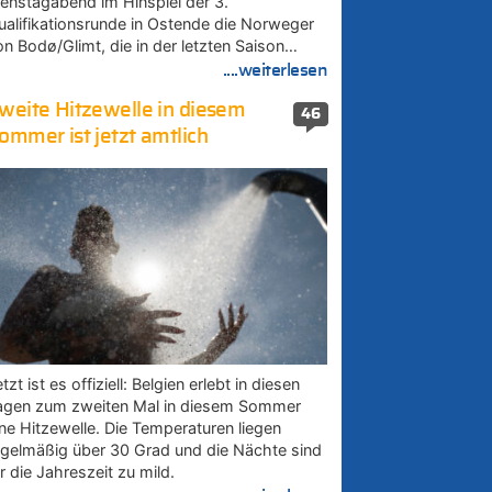
ienstagabend im Hinspiel der 3.
ualifikationsrunde in Ostende die Norweger
on Bodø/Glimt, die in der letzten Saison…
....weiterlesen
weite Hitzewelle in diesem
46
ommer ist jetzt amtlich
tzt ist es offiziell: Belgien erlebt in diesen
agen zum zweiten Mal in diesem Sommer
ine Hitzewelle. Die Temperaturen liegen
egelmäßig über 30 Grad und die Nächte sind
r die Jahreszeit zu mild.