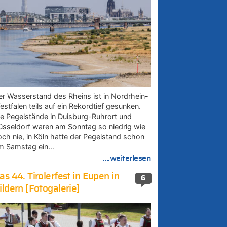
er Wasserstand des Rheins ist in Nordrhein-
estfalen teils auf ein Rekordtief gesunken.
ie Pegelstände in Duisburg-Ruhrort und
üsseldorf waren am Sonntag so niedrig wie
och nie, in Köln hatte der Pegelstand schon
m Samstag ein…
....weiterlesen
as 44. Tirolerfest in Eupen in
6
ildern [Fotogalerie]