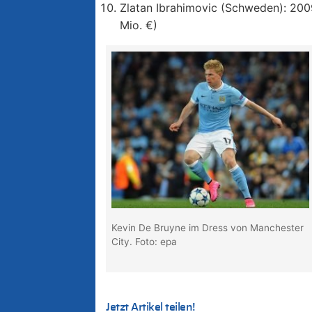
Zlatan Ibrahimovic (Schweden): 200
Mio. €)
Kevin De Bruyne im Dress von Manchester
City. Foto: epa
Jetzt Artikel teilen!