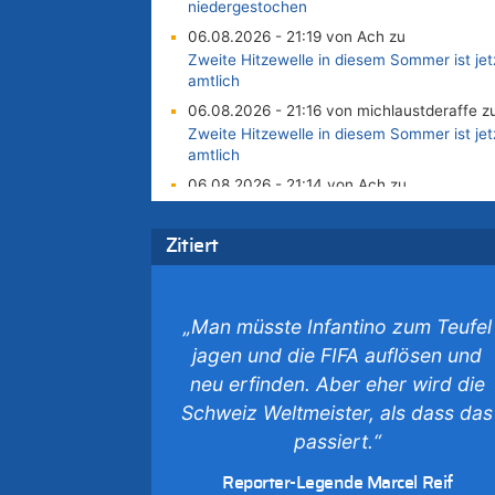
niedergestochen
06.08.2026 - 21:19 von Ach zu
Zweite Hitzewelle in diesem Sommer ist jet
amtlich
06.08.2026 - 21:16 von michlaustderaffe z
Zweite Hitzewelle in diesem Sommer ist jet
amtlich
06.08.2026 - 21:14 von Ach zu
Aachen ab 11. August wieder Mekka des
Pferdesports – Belgien setzt bei Reit-WM a
Zitiert
starke Springreiter
06.08.2026 - 20:43 von 5/11 zu
Wasserstand des Rheins in NRW so niedrig
„Man müsste Infantino zum Teufel
wie noch nie
jagen und die FIFA auflösen und
06.08.2026 - 20:35 von Wolfgang2 zu
Zurück an den Rhein: Hendrich wechselt
neu erfinden. Aber eher wird die
zum 1. FC Köln
Schweiz Weltmeister, als dass das
06.08.2026 - 20:16 von Panda46 zu
passiert.“
AS Eupen: „Keiner weiß, wohin die Reise
geht…“
Reporter-Legende Marcel Reif