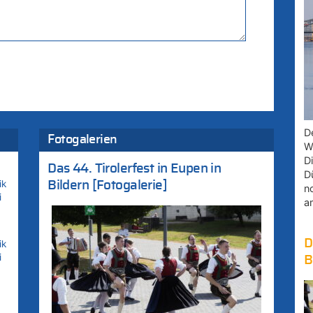
D
Fotogalerien
W
D
Das 44. Tirolerfest in Eupen in
D
ik
Bildern [Fotogalerie]
n
i
a
D
ik
i
B