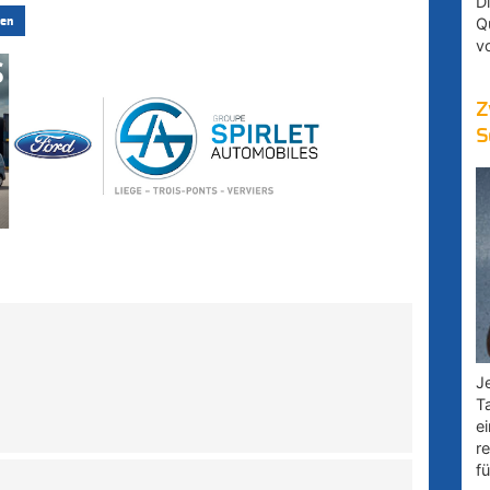
D
Q
en
v
Z
S
Je
T
e
r
fü